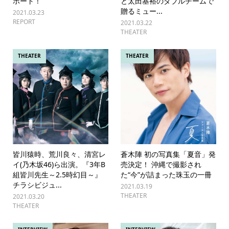
ポート！
と太田基裕のダブルチームで
贈るミュー...
2021.03.23
REPORT
2021.03.22
THEATER
THEATER
THEATER
皆川猿時、荒川良々、清宮レ
蒼木陣 初の写真集「夏音」発
イ(乃木坂46)ら出演。『3年B
売決定！ 沖縄で撮影され
組皆川先生～2.5時幻目～』
た“今”が詰まった珠玉の一冊
チラシビジュ...
2021.03.19
THEATER
2021.03.20
THEATER