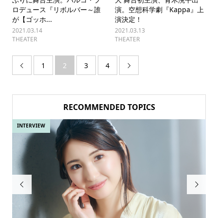
ロデュース『リボルバー～誰
演。空想科学劇『Kappa』上
が【ゴッホ...
演決定！
2021.03.14
2021.03.13
THEATER
THEATER
1
2
3
4


RECOMMENDED TOPICS
INTERVIEW
IN

