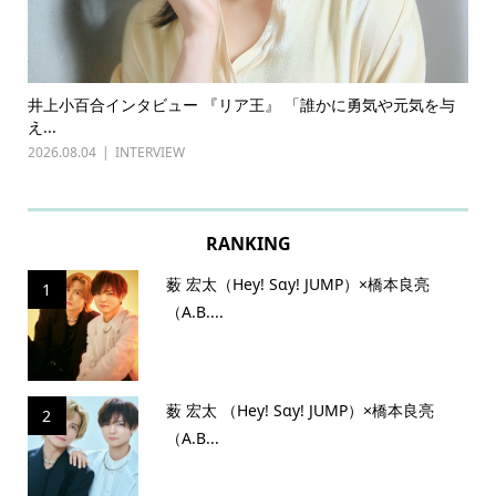
ある
井上小百合インタビュー 『リア王』 「誰かに勇気や元気を与
古
え...
『普
2026.08.04
INTERVIEW
202
RANKING
薮 宏太（Hey! Sɑy! JUMP）×橋本良亮
1
（A.B....
薮 宏太 （Hey! Sɑy! JUMP）×橋本良亮
2
（A.B...