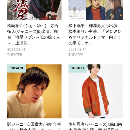
松崎祐介(ふぉ～ゆ～)、寺西
松下洸平、柿澤勇人ら出演。
拓人(ジャニーズJr.)出演。舞
松本まりか主演。「ＷＯＷＯ
台「流星セブン～暁の操り人
Ｗオリジナルドラマ 向こう
～」上演決...
の果て」オ...
2021.03.14
2021.03.14
THEATER
THEATER
THEATER
THEATER
関ジャニ∞安田章大が約1年半
少年忍者/ジャニーズJr.織山尚
ぶりに舞台主演。パルコ・プ
大 舞台初主演、青木滉平出