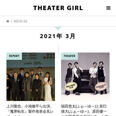
2021年 3月
2021年 3月
REPORT
THEATER
上川隆也、小池徹平ら出演。
福田悠太(ふぉ～ゆ～)と辰巳
『魔界転生』製作発表会見レ
雄大(ふぉ～ゆ～)、原田優一