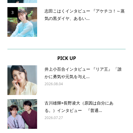
志田こはくインタビュー 『アケチコ！～蒸
3
気の黒ダイヤ、あるい...
PICK UP
井上小百合インタビュー 『リア王』 「誰
かに勇気や元気を与え...
2026.08.04
古川雄輝×長野凌大（原因は自分にあ
る。）インタビュー 『普通...
2026.07.27