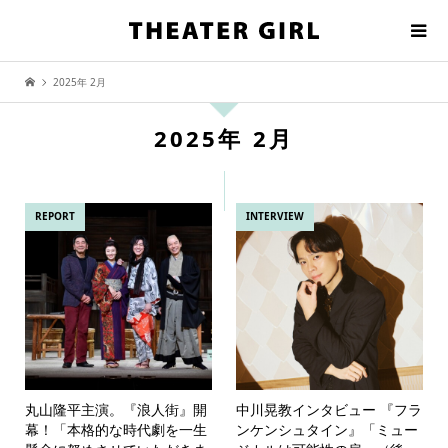
2025年 2月
2025年 2月
REPORT
INTERVIEW
丸山隆平主演。『浪人街』開
中川晃教インタビュー 『フラ
幕！「本格的な時代劇を一生
ンケンシュタイン』「ミュー