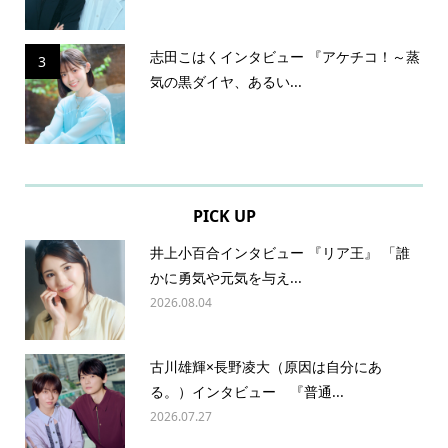
志田こはくインタビュー 『アケチコ！～蒸
3
気の黒ダイヤ、あるい...
PICK UP
井上小百合インタビュー 『リア王』 「誰
かに勇気や元気を与え...
2026.08.04
古川雄輝×長野凌大（原因は自分にあ
る。）インタビュー 『普通...
2026.07.27