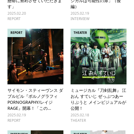
懸命に努めさせていただきま
ジカルは可能性の扉」（後
す」
編）
2025.02.20
2025.02.19
REPORT
INTERVIEW
REPORT
THEATER
サイモン・スティーヴンス ダ
ミュージカル『刀剣乱舞』 江
ブルビル『ポルノグラフィ
おん すていじ ぜっぷつあー
PORNOGRAPHY/レイジ
りぶうと メインビジュアルが
RAGE』開幕！「この...
公開！
2025.02.19
2025.02.18
REPORT
THEATER