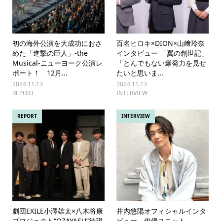
初の海外公演を大成功におさ
百名ヒロキ×DION×山﨑玲奈
めた「進撃の巨人」-the
インタビュー 「翼の創世記」
Musical-ニューヨーク公演レ
「とんでもない爆発力を見せ
ポート！ 12月...
たいと思いま...
2024.11.13
2024.11.13
REPORT
INTERVIEW
REPORT
INTERVIEW
劇団EXILE小澤雄太×八木将康
井内悠陽オフィシャルインタ
プロジェクト“OZAYASU”待望
ビュー。俳優ユニット