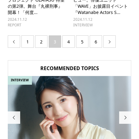
の第2弾。舞台『丸裸刑事』
「WAVE」お披露目イベント
開幕！「何度...
『Watanabe Actors S...
2024.11.12
2024.11.12
REPORT
INTERVIEW
1
2
3
4
5
6


RECOMMENDED TOPICS
INTERVIEW
IN

