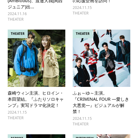
(AmBitious)、渡邉大我(関西
の応援企画を訪問！
ジュニア)出...
2024.11.15
THEATER
2024.11.16
THEATER
THEATER
THEATER
森崎ウィン主演、ヒロイン・
ふぉ～ゆ～主演。
本田望結。『ふたりソロキャ
『CRIMINAL FOUR ―愛しき
ンプ』実写ドラマ化決定！
大悪党―』ビジュアルが解
禁！
2024.11.15
THEATER
2024.11.15
THEATER