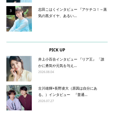
志田こはくインタビュー 『アケチコ！～蒸
3
気の黒ダイヤ、あるい...
PICK UP
井上小百合インタビュー 『リア王』 「誰
かに勇気や元気を与え...
2026.08.04
古川雄輝×長野凌大（原因は自分にあ
る。）インタビュー 『普通...
2026.07.27