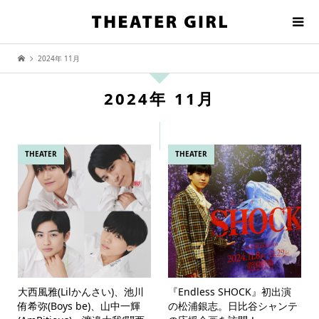
2024年 11月
2024年 11月
THEATER
THEATER
大西風雅(Lilかんさい)、池川
『Endless SHOCK』初出演
侑希弥(Boys be)、山中一輝
の松浦銀志。日比谷シャンテ