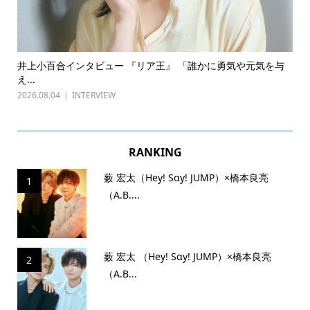
ある
井上小百合インタビュー 『リア王』 「誰かに勇気や元気を与
古
え...
『普
2026.08.04
INTERVIEW
202
RANKING
薮 宏太（Hey! Sɑy! JUMP）×橋本良亮
1
（A.B....
薮 宏太 （Hey! Sɑy! JUMP）×橋本良亮
2
（A.B...