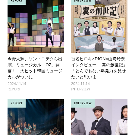
REPORT
INTERVIEW
今野大輝、ソン・ユテクら出
百名ヒロキ×DION×山﨑玲奈
演。ミュージカル「OZ」開
インタビュー 「翼の創世記」
幕！ 大ヒット韓国ミュージ
「とんでもない爆発力を見せ
カルがついに...
たいと思いま...
2024.11.14
2024.11.14
REPORT
INTERVIEW
REPORT
INTERVIEW