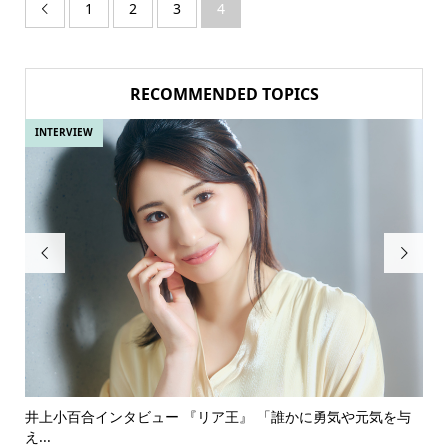
1
2
3
4

RECOMMENDED TOPICS
INTERVIEW
IN


ある
井上小百合インタビュー 『リア王』 「誰かに勇気や元気を与
古
え...
『普