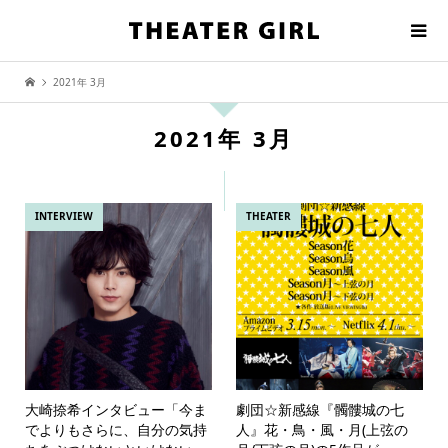
2021年 3月
2021年 3月
INTERVIEW
THEATER
大崎捺希インタビュー「今ま
劇団☆新感線『髑髏城の七
でよりもさらに、自分の気持
人』花・鳥・風・月(上弦の