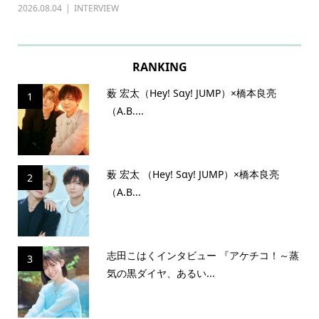
2026.08.04
INTERVIEW
202
RANKING
薮 宏太（Hey! Sɑy! JUMP）×橋本良亮
1
（A.B....
薮 宏太 （Hey! Sɑy! JUMP）×橋本良亮
2
（A.B...
志田こはくインタビュー 『アケチコ！～蒸
3
気の黒ダイヤ、あるい...