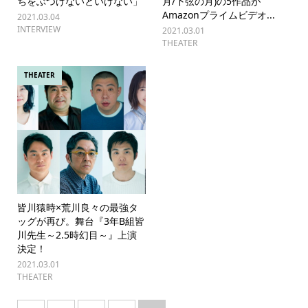
ちをぶつけないといけない」
月/下弦の月)の5作品が
Amazonプライムビデオ...
2021.03.04
INTERVIEW
2021.03.01
THEATER
THEATER
皆川猿時×荒川良々の最強タ
ッグが再び。舞台『3年B組皆
川先生～2.5時幻目～』上演
決定！
2021.03.01
THEATER