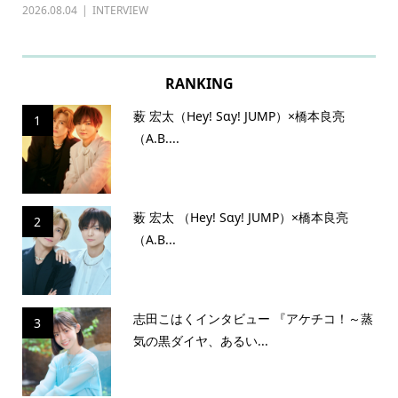
2026.08.04
INTERVIEW
202
RANKING
薮 宏太（Hey! Sɑy! JUMP）×橋本良亮
1
（A.B....
薮 宏太 （Hey! Sɑy! JUMP）×橋本良亮
2
（A.B...
志田こはくインタビュー 『アケチコ！～蒸
3
気の黒ダイヤ、あるい...