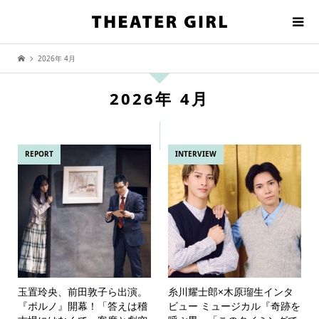
2026年 4月
2026年 4月
REPORT
INTERVIEW
玉置玲央、前田敦子ら出演。
糸川耀士郎×木原瑠生インタ
『ポルノ』開幕！「答えは稽
ビュー ミュージカル『奇跡を