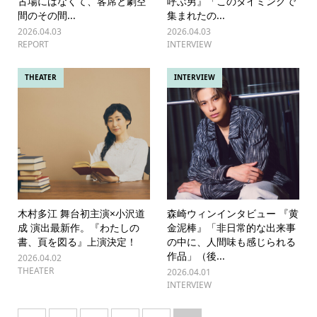
古場にはなくて、客席と劇空
呼ぶ男』「このタイミングで
間のその間...
集まれたの...
2026.04.03
2026.04.03
REPORT
INTERVIEW
THEATER
INTERVIEW
木村多江 舞台初主演×小沢道
森崎ウィンインタビュー 『黄
成 演出最新作。『わたしの
金泥棒』「非日常的な出来事
書、頁を図る』上演決定！
の中に、人間味も感じられる
作品」（後...
2026.04.02
THEATER
2026.04.01
INTERVIEW