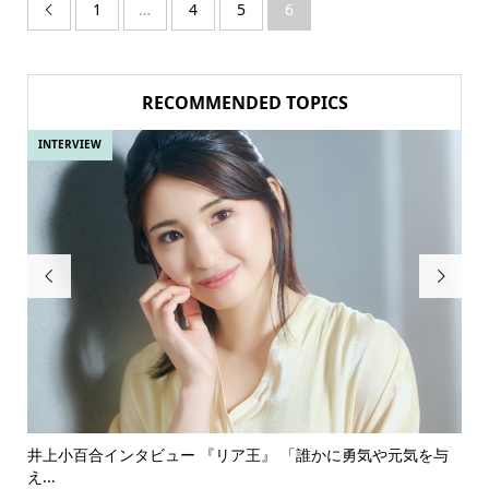
1
…
4
5
6

RECOMMENDED TOPICS
INTERVIEW
IN


ある
井上小百合インタビュー 『リア王』 「誰かに勇気や元気を与
古
え...
『普