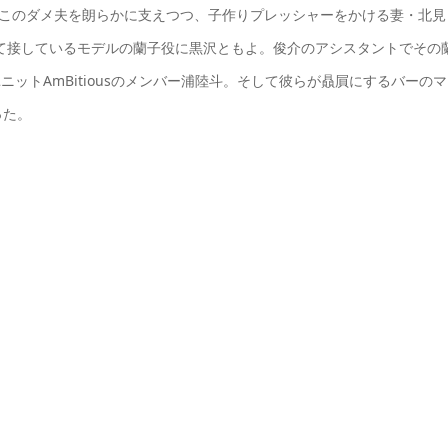
Z）。このダメ夫を朗らかに支えつつ、子作りプレッシャーをかける妻・北見
て接しているモデルの蘭子役に黒沢ともよ。俊介のアシスタントでその
ニットAmBitiousのメンバー浦陸斗。そして彼らが贔屓にするバーのマ
った。