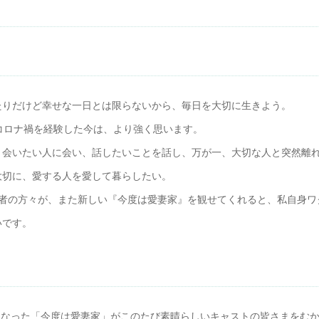
たりだけど幸せな一日とは限らないから、毎日を大切に生きよう。
コロナ禍を経験した今は、より強く思います。
、会いたい人に会い、話したいことを話し、万が一、大切な人と突然離
大切に、愛する人を愛して暮らしたい。
演者の方々が、また新しい『今度は愛妻家』を観せてくれると、私自身ワ
いです。
画にもなった「今度は愛妻家」がこのたび素晴らしいキャストの皆さまをむ