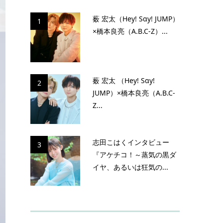
薮 宏太（Hey! Sɑy! JUMP）
1
×橋本良亮（A.B.C-Z）...
薮 宏太 （Hey! Sɑy!
2
JUMP）×橋本良亮（A.B.C-
Z...
志田こはくインタビュー
3
『アケチコ！～蒸気の黒ダ
イヤ、あるいは狂気の...