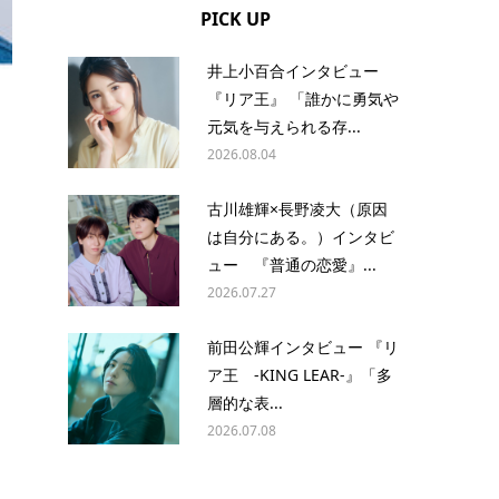
PICK UP
井上小百合インタビュー
『リア王』 「誰かに勇気や
元気を与えられる存...
2026.08.04
古川雄輝×長野凌大（原因
は自分にある。）インタビ
ュー 『普通の恋愛』...
2026.07.27
前田公輝インタビュー 『リ
ア王 -KING LEAR-』「多
層的な表...
2026.07.08