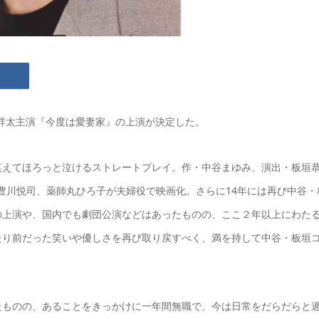
Z戸塚祥太主演『今度は愛妻家』の上演が決定した。
笑えてほろっと泣けるストレートプレイ。作・中谷まゆみ、演出・板垣
、豊川悦司、薬師丸ひろ子が夫婦役で映画化。さらに14年には再び中谷・
の上演や、国内でも劇団公演などはあったものの、ここ２年以上にわた
たり前だった笑いや優しさを再び取り戻すべく、満を持して中谷・板垣
たものの、あることをきっかけに一年間無職で、今は日常をだらだらと