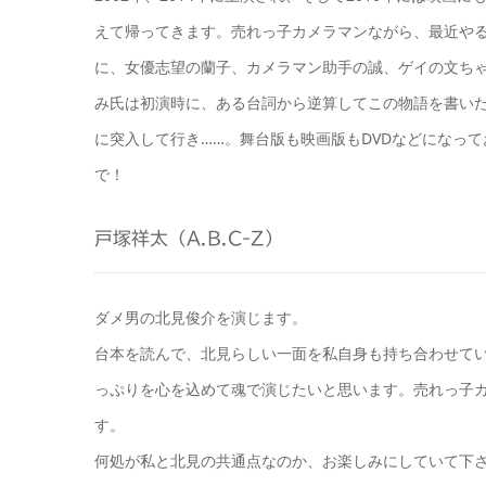
えて帰ってきます。売れっ子カメラマンながら、最近や
に、女優志望の蘭子、カメラマン助手の誠、ゲイの文ち
み氏は初演時に、ある台詞から逆算してこの物語を書い
に突入して行き……。舞台版も映画版もDVDなどになっ
で！
戸塚祥太（A.B.C-Z）
ダメ男の北見俊介を演じます。
台本を読んで、北見らしい一面を私自身も持ち合わせて
っぷりを心を込めて魂で演じたいと思います。売れっ子
す。
何処が私と北見の共通点なのか、お楽しみにしていて下