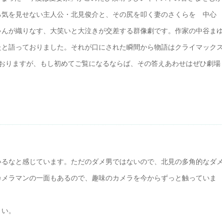
る気を見せない主人公・北見俊介と、その尻を叩く妻のさくらを 中心
ゃんが織りなす、大笑いと大泣きが交差する群像劇です。作家の中谷ま
たと語っておりました。それが口にされた瞬間から物語はクライマック
ておりますが、もし初めてご覧になるならば、その答えあわせはぜひ劇場
いるなと感じています。ただのダメ男ではないので、北見の多角的なダ
カメラマンの一面もあるので、趣味のカメラを今からずっと触っていま
さい。