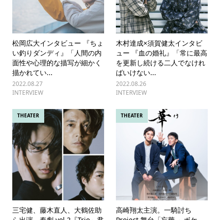
松岡広大インタビュー 『ちょ
木村達成×須賀健太インタビ
い釣りダンディ』「人間の内
ュー 『血の婚礼』「常に最高
面性や心理的な描写が細かく
を更新し続ける二人でなけれ
描かれてい...
ばいけない...
2022.08.27
2022.08.26
INTERVIEW
INTERVIEW
THEATER
THEATER
三宅健、藤木直人、大鶴佐助
高崎翔太主演。一騎討ち
ら出演。奏劇 vol.2『Trio～君
Project 舞台「忘華 ～ボケ