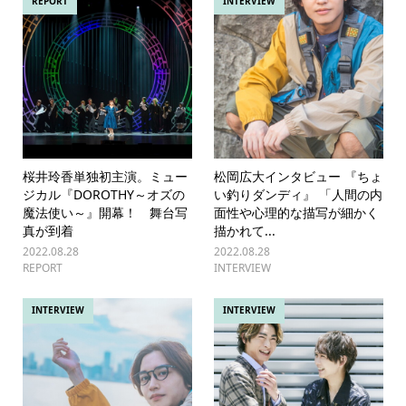
REPORT
INTERVIEW
桜井玲香単独初主演。ミュー
松岡広大インタビュー 『ちょ
ジカル『DOROTHY～オズの
い釣りダンディ』 「人間の内
魔法使い～』開幕！ 舞台写
面性や心理的な描写が細かく
真が到着
描かれて...
2022.08.28
2022.08.28
REPORT
INTERVIEW
INTERVIEW
INTERVIEW