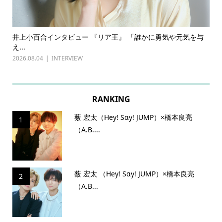
ある
井上小百合インタビュー 『リア王』 「誰かに勇気や元気を与
古
え...
『普
2026.08.04
INTERVIEW
202
RANKING
薮 宏太（Hey! Sɑy! JUMP）×橋本良亮
1
（A.B....
薮 宏太 （Hey! Sɑy! JUMP）×橋本良亮
2
（A.B...