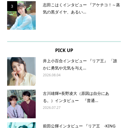
志田こはくインタビュー 『アケチコ！～蒸
3
気の黒ダイヤ、あるい...
PICK UP
井上小百合インタビュー 『リア王』 「誰
かに勇気や元気を与え...
2026.08.04
古川雄輝×長野凌大（原因は自分にあ
る。）インタビュー 『普通...
2026.07.27
前田公輝インタビュー 『リア王 -KING