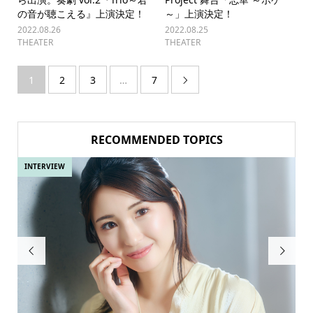
の音が聴こえる』上演決定！
～」上演決定！
2022.08.26
2022.08.25
THEATER
THEATER
1
2
3
…
7

RECOMMENDED TOPICS
INTERVIEW
IN

