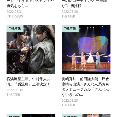
ー』「生きる上でのヒントや
ーのレコーディング“一発録
勇気をもら...
り”に初挑戦！
2022.08.31
2022.08.30
INTERVIEW
THEATER
THEATER
THEATER
横浜流星主演、中村隼人共
眞嶋秀斗、前田隆太朗、坪倉
演。『巌流島』上演決定！
康晴ら出演。ざんねん系おも
タメミュージカル「ざんねん
2022.08.30
ないきもの...
THEATER
2022.08.28
THEATER