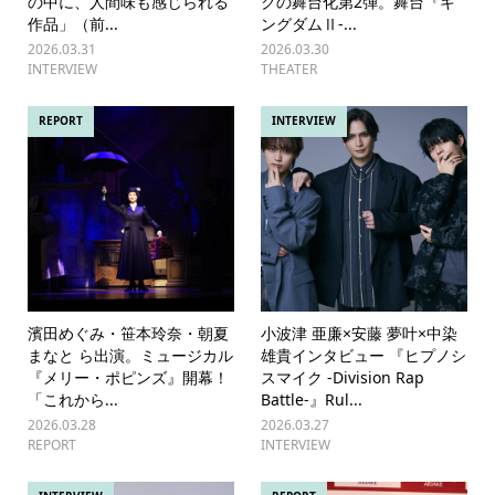
の中に、人間味も感じられる
クの舞台化第2弾。舞台『キ
作品」（前...
ングダムⅡ-...
2026.03.31
2026.03.30
INTERVIEW
THEATER
REPORT
INTERVIEW
濱田めぐみ・笹本玲奈・朝夏
小波津 亜廉×安藤 夢叶×中染
まなと ら出演。ミュージカル
雄貴インタビュー 『ヒプノシ
『メリー・ポピンズ』開幕！
スマイク -Division Rap
「これから...
Battle-』Rul...
2026.03.28
2026.03.27
REPORT
INTERVIEW