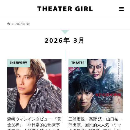
2026年 3月
2026年 3月
INTERVIEW
THEATER
森崎ウィンインタビュー 『黄
三浦宏規・高野 洸、山口祐一
金泥棒』「非日常的な出来事
郎出演。国民的大人気コミッ