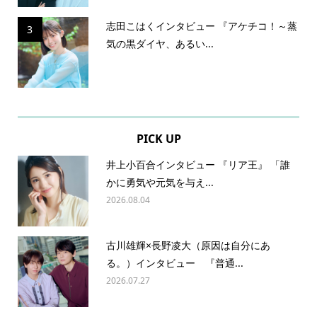
志田こはくインタビュー 『アケチコ！～蒸
3
気の黒ダイヤ、あるい...
PICK UP
井上小百合インタビュー 『リア王』 「誰
かに勇気や元気を与え...
2026.08.04
古川雄輝×長野凌大（原因は自分にあ
る。）インタビュー 『普通...
2026.07.27