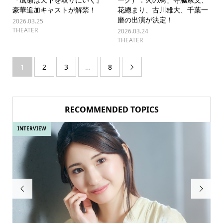
豪華追加キャストが解禁！
花總まり、古川雄大、千葉一
磨の出演が決定！
2026.03.25
THEATER
2026.03.24
THEATER
1
2
3
…
8

RECOMMENDED TOPICS
INTERVIEW
IN

