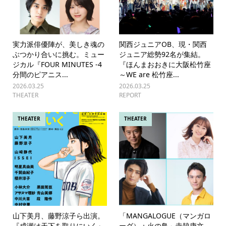
実力派俳優陣が、美しき魂の
関西ジュニアOB、現・関西
ぶつかり合いに挑む。ミュー
ジュニア総勢92名が集結。
ジカル『FOUR MINUTES -4
『ほんまおおきに大阪松竹座
分間のピアニス...
～WE are 松竹座...
2026.03.25
2026.03.25
THEATER
REPORT
THEATER
THEATER
山下美月、藤野涼子ら出演。
「MANGALOGUE（マンガロ
『成瀬は天下を取りにいく』
ーグ）：火の鳥」寺脇康文、