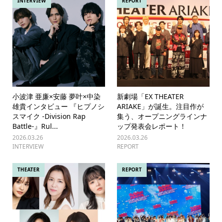
INTERVIEW
REPORT
小波津 亜廉×安藤 夢叶×中染
新劇場「EX THEATER
雄貴インタビュー 『ヒプノシ
ARIAKE」が誕生。注目作が
スマイク -Division Rap
集う、オープニングラインナ
Battle-』Rul...
ップ発表会レポート！
2026.03.26
2026.03.26
INTERVIEW
REPORT
THEATER
REPORT