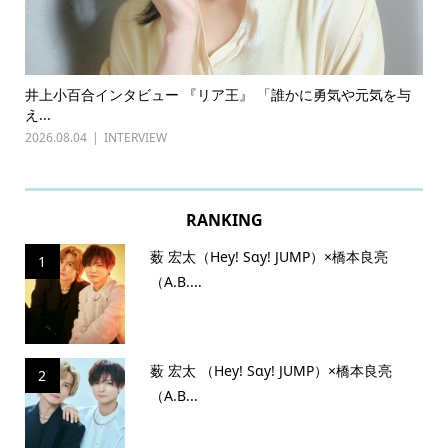
ある
井上小百合インタビュー 『リア王』 「誰かに勇気や元気を与
古
え...
『普
2026.08.04
INTERVIEW
202
RANKING
薮 宏太（Hey! Sɑy! JUMP）×橋本良亮
1
（A.B....
薮 宏太 （Hey! Sɑy! JUMP）×橋本良亮
2
（A.B...