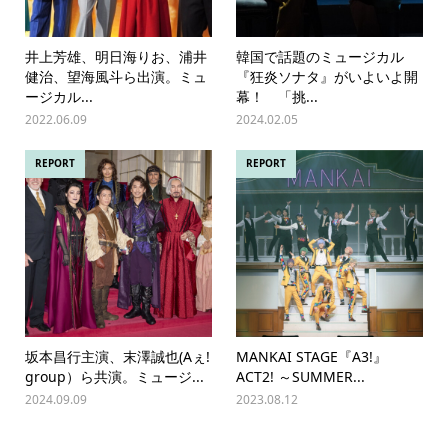
井上芳雄、明日海りお、浦井
韓国で話題のミュージカル
健治、望海風斗ら出演。ミュ
『狂炎ソナタ』がいよいよ開
ージカル...
幕！ 「挑...
2022.06.09
2024.02.05
REPORT
REPORT
坂本昌行主演、末澤誠也(Aぇ!
MANKAI STAGE『A3!』
group）ら共演。ミュージ...
ACT2! ～SUMMER...
2024.09.09
2023.08.12