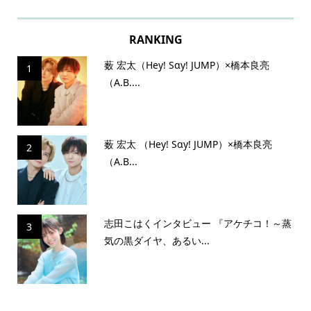
RANKING
薮 宏太（Hey! Sɑy! JUMP）×橋本良亮
1
（A.B....
薮 宏太 （Hey! Sɑy! JUMP）×橋本良亮
2
（A.B...
志田こはくインタビュー 『アケチコ！～蒸
3
気の黒ダイヤ、あるい...