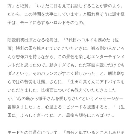
方」と絶賛。「いまだに目を見てお話しすることが夢のよう。
だから、この時間を大事にしています」と照れ臭そうに話す様
子は、モードに恋するハロルドそのもの。
朗読劇初出演となる松島は、「3代目ハロルドを務めた（佐
藤）勝利の回を観させていただいたときに、観る側の人がいろ
んな想像力を持ちながら、この景色を楽しむエンターテインメ
ントだと思ったので。動きすぎても、ただ字面を読むだけでも
ダメという、そのバランスがすごく難しかった」と、朗読劇な
らではの苦労を吐露。さらに、「生田斗真くんにアドバイスを
いただきました。技術面についても教えていただきました
が、“心の底から徹子さんを愛しなさい”というメッセージが一
番響きました」と、心温まるエピソードを披露すると、「（生
田に）よろしく言ってね」と、黒柳も顔をほころばせた。
モードとの共通点について、「自分と似ているところもありま