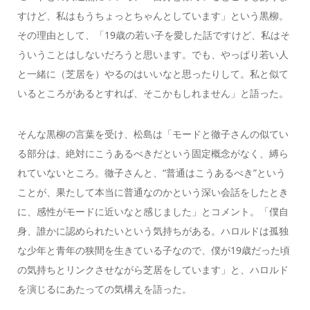
すけど、私はもうちょっとちゃんとしています」という黒柳。
その理由として、「19歳の若い子を愛した話ですけど、私はそ
ういうことはしないだろうと思います。でも、やっぱり若い人
と一緒に（芝居を）やるのはいいなと思ったりして。私と似て
いるところがあるとすれば、そこかもしれません」と語った。
そんな黒柳の言葉を受け、松島は「モードと徹子さんの似てい
る部分は、絶対にこうあるべきだという固定概念がなく、縛ら
れていないところ。徹子さんと、“普通はこうあるべき”という
ことが、果たして本当に普通なのかという深い会話をしたとき
に、感性がモードに近いなと感じました」とコメント。「僕自
身、誰かに認められたいという気持ちがある。ハロルドは孤独
な少年と青年の狭間を生きている子なので、僕が19歳だった頃
の気持ちとリンクさせながら芝居をしています」と、ハロルド
を演じるにあたっての気構えを語った。