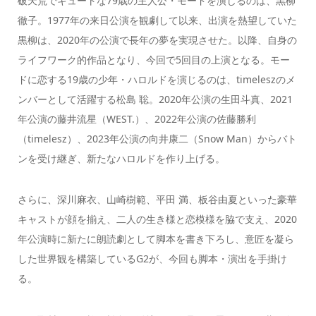
破天荒でキュートな79歳の主人公・モードを演じるのは、黒柳
徹子。1977年の来日公演を観劇して以来、出演を熱望していた
黒柳は、2020年の公演で長年の夢を実現させた。以降、自身の
ライフワーク的作品となり、今回で5回目の上演となる。モー
ドに恋する19歳の少年・ハロルドを演じるのは、timeleszのメ
ンバーとして活躍する松島 聡。2020年公演の生田斗真、2021
年公演の藤井流星（WEST.）、2022年公演の佐藤勝利
（timelesz）、2023年公演の向井康二（Snow Man）からバト
ンを受け継ぎ、新たなハロルドを作り上げる。
さらに、深川麻衣、山崎樹範、平田 満、板谷由夏といった豪華
キャストが顔を揃え、二人の生き様と恋模様を脇で支え、2020
年公演時に新たに朗読劇として脚本を書き下ろし、意匠を凝ら
した世界観を構築しているG2が、今回も脚本・演出を手掛け
る。