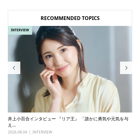
RECOMMENDED TOPICS
INTERVIEW


ュー 『リア王』 「誰かに勇気や元気を与
古川雄輝×長野凌大（原因
『普通...
IEW
2026.07.27
INTERVIEW