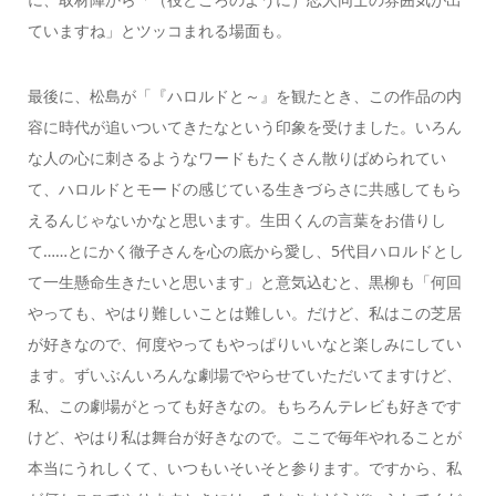
ていますね」とツッコまれる場面も。
最後に、松島が「『ハロルドと～』を観たとき、この作品の内
容に時代が追いついてきたなという印象を受けました。いろん
な人の心に刺さるようなワードもたくさん散りばめられてい
て、ハロルドとモードの感じている生きづらさに共感してもら
えるんじゃないかなと思います。生田くんの言葉をお借りし
て……とにかく徹子さんを心の底から愛し、5代目ハロルドとし
て一生懸命生きたいと思います」と意気込むと、黒柳も「何回
やっても、やはり難しいことは難しい。だけど、私はこの芝居
が好きなので、何度やってもやっぱりいいなと楽しみにしてい
ます。ずいぶんいろんな劇場でやらせていただいてますけど、
私、この劇場がとっても好きなの。もちろんテレビも好きです
けど、やはり私は舞台が好きなので。ここで毎年やれることが
本当にうれしくて、いつもいそいそと参ります。ですから、私