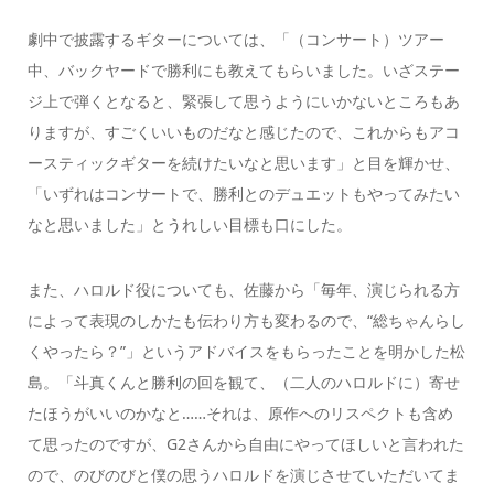
劇中で披露するギターについては、「（コンサート）ツアー
中、バックヤードで勝利にも教えてもらいました。いざステー
ジ上で弾くとなると、緊張して思うようにいかないところもあ
りますが、すごくいいものだなと感じたので、これからもアコ
ースティックギターを続けたいなと思います」と目を輝かせ、
「いずれはコンサートで、勝利とのデュエットもやってみたい
なと思いました」とうれしい目標も口にした。
また、ハロルド役についても、佐藤から「毎年、演じられる方
によって表現のしかたも伝わり方も変わるので、“総ちゃんらし
くやったら？”」というアドバイスをもらったことを明かした松
島。「斗真くんと勝利の回を観て、（二人のハロルドに）寄せ
たほうがいいのかなと……それは、原作へのリスペクトも含め
て思ったのですが、G2さんから自由にやってほしいと言われた
ので、のびのびと僕の思うハロルドを演じさせていただいてま