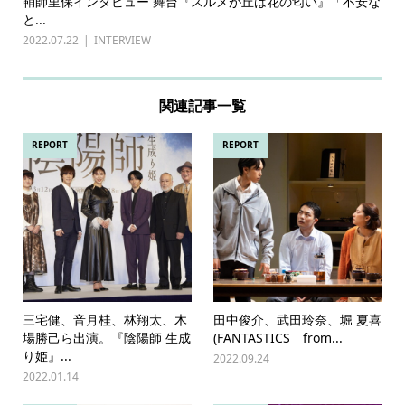
鞘師里保インタビュー 舞台『スルメが丘は花の匂い』「不安な
と...
2022.07.22
INTERVIEW
関連記事一覧
REPORT
REPORT
三宅健、音月桂、林翔太、木
田中俊介、武田玲奈、堀 夏喜
場勝己ら出演。『陰陽師 生成
(FANTASTICS from...
り姫』...
2022.09.24
2022.01.14