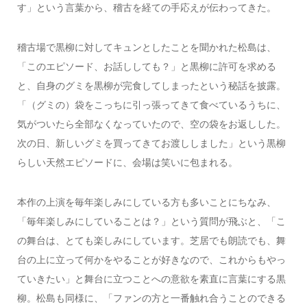
す」という言葉から、稽古を経ての手応えが伝わってきた。
稽古場で黒柳に対してキュンとしたことを聞かれた松島は、
「このエピソード、お話ししても？」と黒柳に許可を求める
と、自身のグミを黒柳が完食してしまったという秘話を披露。
「（グミの）袋をこっちに引っ張ってきて食べているうちに、
気がついたら全部なくなっていたので、空の袋をお返しした。
次の日、新しいグミを買ってきてお渡ししました」という黒柳
らしい天然エピソードに、会場は笑いに包まれる。
本作の上演を毎年楽しみにしている方も多いことにちなみ、
「毎年楽しみにしていることは？」という質問が飛ぶと、「こ
の舞台は、とても楽しみにしています。芝居でも朗読でも、舞
台の上に立って何かをやることが好きなので、これからもやっ
ていきたい」と舞台に立つことへの意欲を素直に言葉にする黒
柳。松島も同様に、「ファンの方と一番触れ合うことのできる