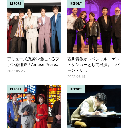
REPORT
REPORT
アミューズ所属俳優によるフ
西川貴教がスペシャル・ゲス
ァン感謝祭「Amuse Prese...
トシンガーとして出演。「バ
ーン・ザ...
2023.05.25
2023.06.14
REPORT
REPORT