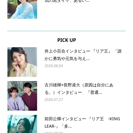
気の黒ダイヤ、あるい...
PICK UP
井上小百合インタビュー 『リア王』 「誰
かに勇気や元気を与え...
2026.08.04
古川雄輝×長野凌大（原因は自分にあ
る。）インタビュー 『普通...
2026.07.27
前田公輝インタビュー 『リア王 -KING
LEAR-』「多...