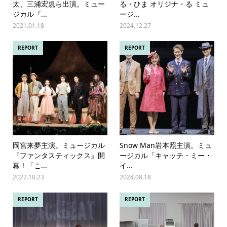
太、三浦宏規ら出演。ミュー
る・ひま オリジナ・る ミュ
ジカル『...
ージ...
2021.01.18
2024.12.27
REPORT
REPORT
岡宮来夢主演。ミュージカル
Snow Man岩本照主演。ミュ
『ファンタスティックス』開
ージカル「キャッチ・ミー・
幕！「こ...
イ...
2022.10.23
2024.08.18
REPORT
REPORT