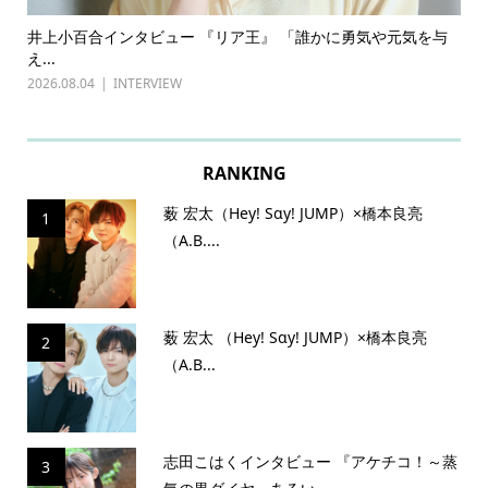
ある
井上小百合インタビュー 『リア王』 「誰かに勇気や元気を与
古
え...
『普
2026.08.04
INTERVIEW
202
RANKING
薮 宏太（Hey! Sɑy! JUMP）×橋本良亮
1
（A.B....
薮 宏太 （Hey! Sɑy! JUMP）×橋本良亮
2
（A.B...
志田こはくインタビュー 『アケチコ！～蒸
3