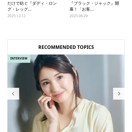
だけで紡ぐ『ダディ・ロン
『ブラック・ジャック』開
グ・レッグ...
幕！「お客...
2025.12.12
2025.06.29
RECOMMENDED TOPICS
INTERVIEW
IN

