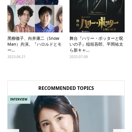
⿊柳徹⼦、向井康二（Snow
舞台『ハリー・ポッターと呪
Man）共演。『ハロルドとモ
いの子』稲垣吾郎、平岡祐太
ー...
ら新キャ...
2023.06.21
2025.07.08
RECOMMENDED TOPICS
INTERVIEW
IN