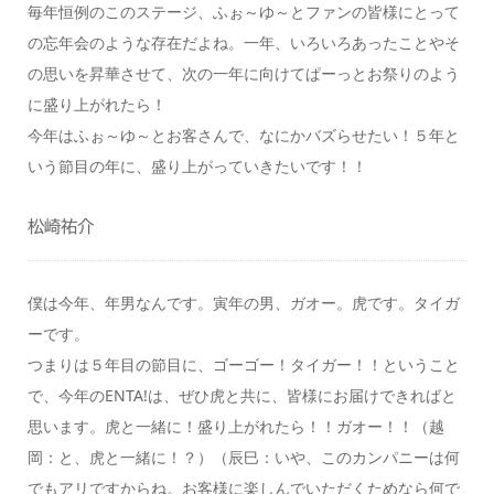
毎年恒例のこのステージ、ふぉ～ゆ～とファンの皆様にとって
の忘年会のような存在だよね。一年、いろいろあったことやそ
の思いを昇華させて、次の一年に向けてぱーっとお祭りのよう
に盛り上がれたら！
今年はふぉ～ゆ～とお客さんで、なにかバズらせたい！５年と
いう節目の年に、盛り上がっていきたいです！！
松崎祐介
僕は今年、年男なんです。寅年の男、ガオー。虎です。タイガ
ーです。
つまりは５年目の節目に、ゴーゴー！タイガー！！ということ
で、今年のENTA!は、ぜひ虎と共に、皆様にお届けできればと
思います。虎と一緒に！盛り上がれたら！！ガオー！！（越
岡：と、虎と一緒に！？）（辰巳：いや、このカンパニーは何
でもアリですからね。お客様に楽しんでいただくためなら何で