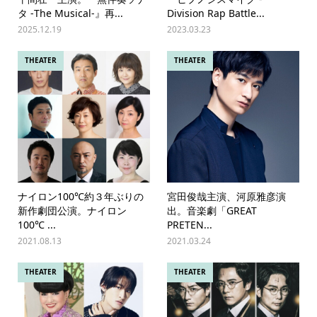
タ -The Musical-』再...
Division Rap Battle...
2025.12.19
2023.03.23
THEATER
THEATER
ナイロン100℃約３年ぶりの
宮田俊哉主演、河原雅彦演
新作劇団公演。ナイロン
出。音楽劇「GREAT
100℃ ...
PRETEN...
2021.08.13
2021.03.24
THEATER
THEATER