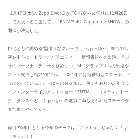
12月17日(土)の Zepp DiverCity (TOKYO)を皮切りに12月28日
まで大阪・名古屋にて、『ENTA!5 4U. Zepp in de SHOW』の
開催が決定した。
自他ともに認める“型破りなグループ”、ふぉ～ゆ～。舞台の出
演を中心に、ドラマ、バラエティー、情報番組への出演、ラジ
オのパーソナリティーを務めつつ、M-1グランプリへの出場や
ネット配信も精力的に行い、2021年には冠番組もスタート。ノ
リにのっているふぉ～ゆ～のＮＧ無し、何でもありの忘年会ラ
イブエンターテインメントショー『ENTA!』。コメディ、トー
ク、ダンスなど、ふぉ～ゆ～の魅力に満ちあふれたステージが
またまたやってくる。
節目の5年目となる今年のテーマは「キラキラ」じゃなく「ギ
ラギラ」！！