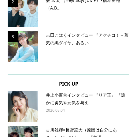
薮 宏太 （Hey! Sɑy! JUMP）×橋本良亮
2
（A.B...
志田こはくインタビュー 『アケチコ！～蒸
3
気の黒ダイヤ、あるい...
PICK UP
井上小百合インタビュー 『リア王』 「誰
かに勇気や元気を与え...
2026.08.04
古川雄輝×長野凌大（原因は自分にあ