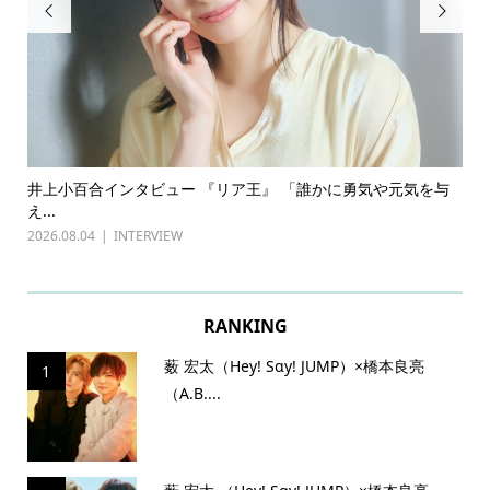


ある
井上小百合インタビュー 『リア王』 「誰かに勇気や元気を与
古
え...
『普
2026.08.04
INTERVIEW
202
RANKING
薮 宏太（Hey! Sɑy! JUMP）×橋本良亮
1
（A.B....