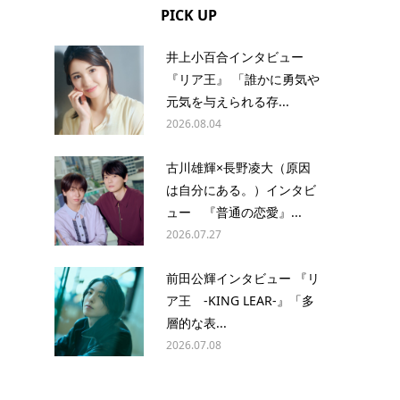
PICK UP
井上小百合インタビュー
『リア王』 「誰かに勇気や
元気を与えられる存...
2026.08.04
古川雄輝×長野凌大（原因
は自分にある。）インタビ
ュー 『普通の恋愛』...
2026.07.27
前田公輝インタビュー 『リ
ア王 -KING LEAR-』「多
層的な表...
2026.07.08