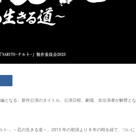
完結編となる、新作公演のタイトル、公演日程、劇場、全出演者が解禁と
ト-」～忍の生きる道～。2015 年の初演より 8 年の時を経て、ついに