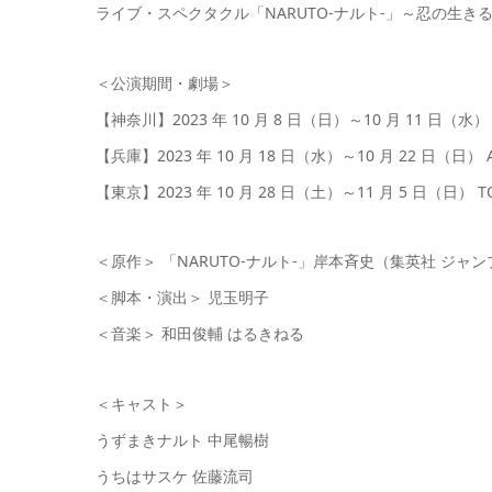
ライブ・スペクタクル「NARUTO-ナルト-」～忍の生き
＜公演期間・劇場＞
【神奈川】2023 年 10 月 8 日（日）～10 月 11 日（
【兵庫】2023 年 10 月 18 日（水）～10 月 22 日（日） AiiA
【東京】2023 年 10 月 28 日（土）～11 月 5 日（日） TOK
＜原作＞ 「NARUTO-ナルト-」岸本斉史（集英社 ジャ
＜脚本・演出＞ 児玉明子
＜音楽＞ 和田俊輔 はるきねる
＜キャスト＞
うずまきナルト 中尾暢樹
うちはサスケ 佐藤流司