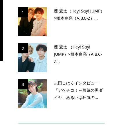
薮 宏太（Hey! Sɑy! JUMP）
1
×橋本良亮（A.B.C-Z）...
薮 宏太 （Hey! Sɑy!
2
JUMP）×橋本良亮（A.B.C-
Z...
志田こはくインタビュー
3
『アケチコ！～蒸気の黒ダ
な
イヤ、あるいは狂気の...