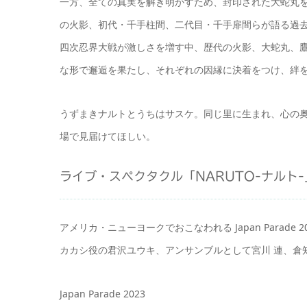
一方、全ての真実を解き明かすため、封印された大蛇丸を
の火影、初代・千手柱間、二代目・千手扉間らが語る過
四次忍界大戦が激しさを増す中、歴代の火影、大蛇丸、
な形で邂逅を果たし、それぞれの因縁に決着をつけ、絆
うずまきナルトとうちはサスケ。同じ里に生まれ、心の奥
場で見届けてほしい。
ライブ・スペクタクル「NARUTO-ナルト-」 
アメリカ・ニューヨークでおこなわれる Japan Para
カカシ役の君沢ユウキ、アンサンブルとして宮川 連、倉
Japan Parade 2023