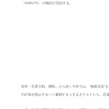
「NARUTO」の物語が完結する。
前作「忍界大戦、開戦」から続く今作では、“無限月読”
の計画を阻止するべく奮闘するうずまきナルトたち、忍