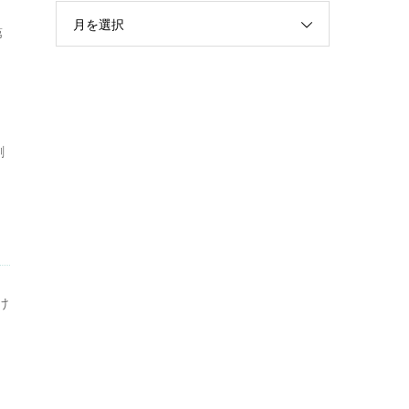
月を選択
第
々
劇
け