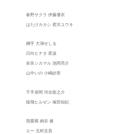
春野サクラ 伊藤優衣
はたけカカシ 君沢ユウキ
綱手 大湖せしる
日向ヒナタ 星波
奈良シカマル 池岡亮介
山中いの 小嶋紗里
千手扉間 河合龍之介
猿飛ヒルゼン 塚田知紀
我愛羅 納谷 健
エー 北村圭吾