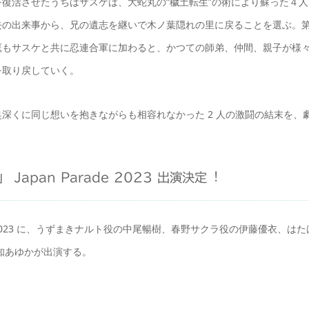
復活させたうちはサスケは、大蛇丸の“穢土転生”の術により蘇った４人
去の出来事から、兄の遺志を継いで木ノ葉隠れの里に戻ることを選ぶ。
鷹もサスケと共に忍連合軍に加わると、かつての師弟、仲間、親子が様
を取り戻していく。
深くに同じ想いを抱きながらも相容れなかった 2 人の激闘の結末を、
Japan Parade 2023 出演決定︕
de 2023 に、うずまきナルト役の中尾暢樹、春野サクラ役の伊藤優衣、はた
知あゆかが出演する。