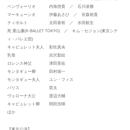
ベンヴォーリオ 内海啓貴 ／ 石川凌雅
マーキューシオ 伊藤あさひ ／ 笹森裕貴
ティボルト 太田基裕 ／ 水田航生
死 栗山廉(K-BALLET TOKYO) ／ キム・セジョン(東京シテ
ィ・バレエ団)
キャピュレット夫人 彩吹真央
乳母 吉沢梨絵
ロレンス神父 津田英佑
モンタギュー卿 田村雄一
モンタギュー夫人 ユン・フィス
パリス 雷太
ヴェローナ大公 渡辺大輔
キャピュレット卿 岡田浩暉
ほか
【東京公演】