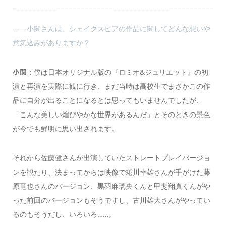
――小関さんは、シェイクスピアの作品に関してどんな想いや
意気込みがありますか？
：僕は日本オリジナル版の『ロミオ&ジュリエット』の初
小関
演と再演を実際に観に行き、まだ当時は高校生でまさかこの作
品に自分が出ることになるとは思ってもいませんでしたが、
「こんな美しい煌びやかな世界があるんだ」とそのときの景色
が今でも鮮明に思い出されます。
それから佐藤健さんが出演していたストレートプレイバージョ
ンを観たり、決まってからは映像で蜷川幸雄さんが手がけた藤
原竜也さんのバージョン、黒羽麻璃央くんと甲斐翔真くんがや
った前回のバージョンもそうですし、古川雄大さんがやってい
るのもそうだし、いろいろ……。