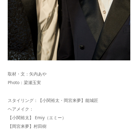
取材・文：矢内あや
Photo：梁瀬玉実
スタイリング：【小関裕太・岡宮来夢】能城匠
ヘアメイク：
【小関裕太】 Emiy（エミー）
【岡宮来夢】村田樹