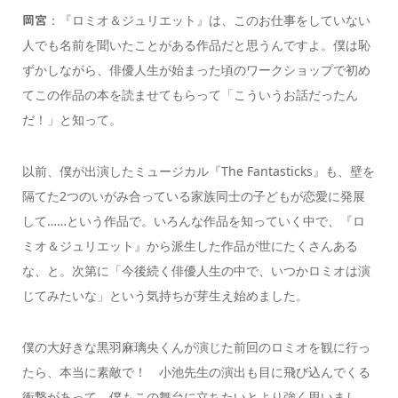
：『ロミオ＆ジュリエット』は、このお仕事をしていない
岡宮
人でも名前を聞いたことがある作品だと思うんですよ。僕は恥
ずかしながら、俳優人生が始まった頃のワークショップで初め
てこの作品の本を読ませてもらって「こういうお話だったん
だ！」と知って。
以前、僕が出演したミュージカル『The Fantasticks』も、壁を
隔てた2つのいがみ合っている家族同士の子どもが恋愛に発展
して……という作品で。いろんな作品を知っていく中で、『ロ
ミオ＆ジュリエット』から派生した作品が世にたくさんある
な、と。次第に「今後続く俳優人生の中で、いつかロミオは演
じてみたいな」という気持ちが芽生え始めました。
僕の大好きな黒羽麻璃央くんが演じた前回のロミオを観に行っ
たら、本当に素敵で！ 小池先生の演出も目に飛び込んでくる
衝撃があって、僕もこの舞台に立ちたいとより強く思いまし