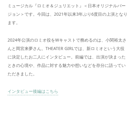
ミュージカル『ロミオ＆ジュリエット』＜日本オリジナルバー
ジョン＞です。今回は、2021年以来3年ぶり6度目の上演となり
ます。
2024年公演のロミオ役をWキャストで務めるのは、小関裕太さ
んと岡宮来夢さん。THEATER GIRLでは、新ロミオという大役
に決定したお二人にインタビュー。前編では、出演が決まった
ときの心境や、作品に対する魅力や想いなどを存分に語ってい
ただきました。
インタビュー後編はこちら