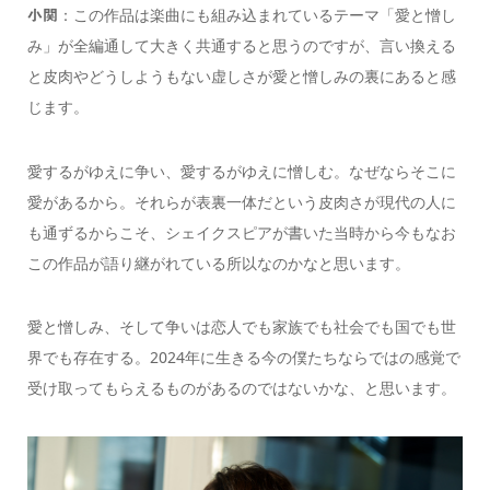
：この作品は楽曲にも組み込まれているテーマ「愛と憎し
小関
み」が全編通して大きく共通すると思うのですが、言い換える
と皮肉やどうしようもない虚しさが愛と憎しみの裏にあると感
じます。
愛するがゆえに争い、愛するがゆえに憎しむ。なぜならそこに
愛があるから。それらが表裏一体だという皮肉さが現代の人に
も通ずるからこそ、シェイクスピアが書いた当時から今もなお
この作品が語り継がれている所以なのかなと思います。
愛と憎しみ、そして争いは恋人でも家族でも社会でも国でも世
界でも存在する。2024年に生きる今の僕たちならではの感覚で
受け取ってもらえるものがあるのではないかな、と思います。