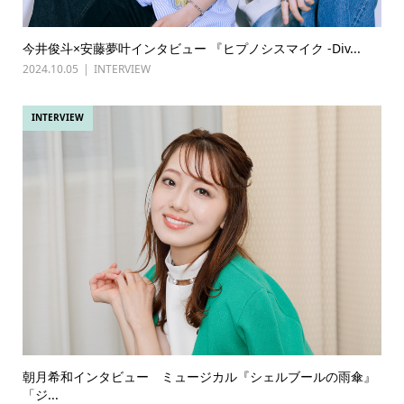
今井俊斗×安藤夢叶インタビュー 『ヒプノシスマイク -Div...
2024.10.05
INTERVIEW
INTERVIEW
朝月希和インタビュー ミュージカル『シェルブールの雨傘』
「ジ...