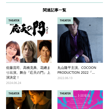
関連記事一覧
THEATER
THEATER
佐藤流司、高橋克典、花總ま
丸山隆平主演。COCOON
り出演。舞台『応天の門』上
PRODUCTION 2022『...
演決定！
2022.06.13
2024.06.24
THEATER
THEATER