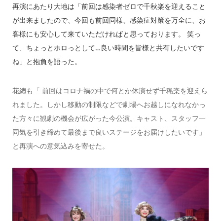
再演にあたり大地は「前回は感染者ゼロで千秋楽を迎えること
が出来ましたので、今回も前回同様、感染症対策を万全に、お
客様にも安心して来ていただければと思っております。 笑っ
て、ちょっとホロっとして…良い時間を皆様と共有したいです
ね」と抱負を語った。
花總も「 前回はコロナ禍の中で何とか休演せず千穐楽を迎えら
れました。しかし移動の制限などで劇場へお越しになれなかっ
た方々に観劇の機会が広がった今公演。キャスト、スタッフ一
同気を引き締めて最後まで良いステージをお届けしたいです」
と再演への意気込みを寄せた。