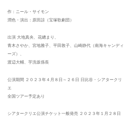
作：ニール・サイモン
潤色・演出：原田諒（宝塚歌劇団）
出演 大地真央、花總まり、
青木さやか、宮地雅子、平田敦子、山崎静代（南海キャンディ
ーズ）、
渡辺大輔、芋洗坂係長
公演期間 ２０２３年４月８日～２６日 日比谷・シアタークリ
エ
全国ツアー予定あり
シアタークリエ公演チケット一般発売 ２０２３年１月２８日