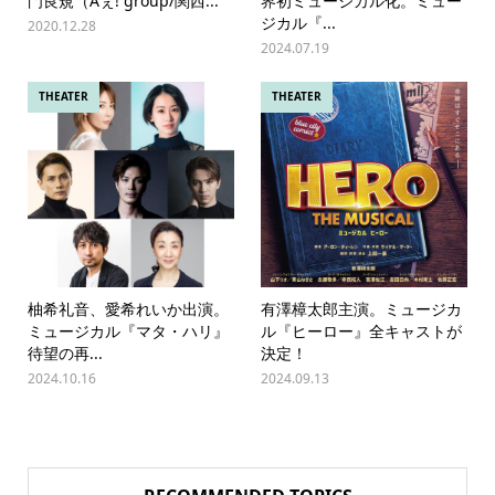
門良規（Aぇ! group/関西...
界初ミュージカル化。ミュー
ジカル『...
2020.12.28
2024.07.19
THEATER
THEATER
柚希礼音、愛希れいか出演。
有澤樟太郎主演。ミュージカ
ミュージカル『マタ・ハリ』
ル『ヒーロー』全キャストが
待望の再...
決定！
2024.10.16
2024.09.13