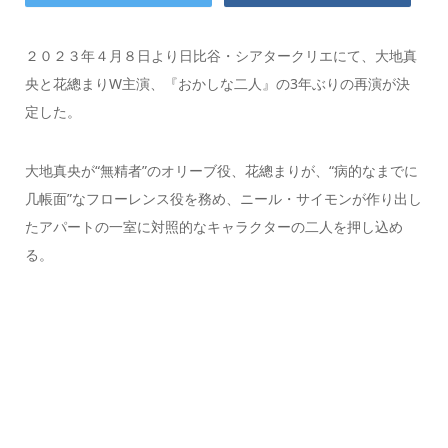
２０２３年４月８日より日比谷・シアタークリエにて、大地真
央と花總まりW主演、『おかしな二人』の3年ぶりの再演が決
定した。
大地真央が“無精者”のオリーブ役、花總まりが、“病的なまでに
几帳面”なフローレンス役を務め、ニール・サイモンが作り出し
たアパートの一室に対照的なキャラクターの二人を押し込め
る。