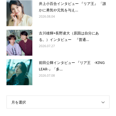
井上小百合インタビュー 『リア王』 「誰
かに勇気や元気を与え...
2026.08.04
古川雄輝×長野凌大（原因は自分にあ
る。）インタビュー 『普通...
2026.07.27
前田公輝インタビュー 『リア王 -KING
LEAR-』「多...
2026.07.08
月を選択