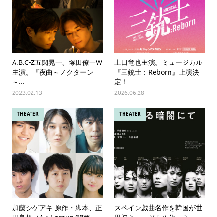
A.B.C-Z五関晃一、塚田僚一W
上田竜也主演。ミュージカル
主演。『夜曲～ノクターン
『三銃士：Reborn』上演決
～...
定！
2023.02.13
2026.06.28
THEATER
THEATER
加藤シゲアキ 原作・脚本、正
スペイン戯曲名作を韓国が世