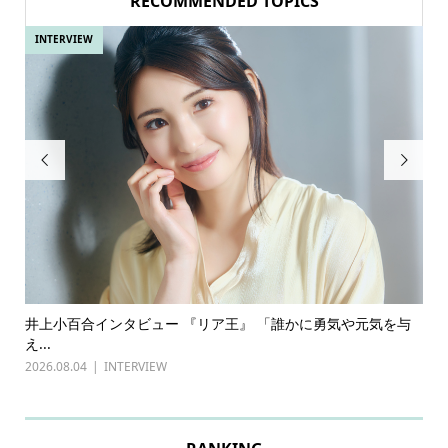
RECOMMENDED TOPICS
INTERVIEW
IN


ある
井上小百合インタビュー 『リア王』 「誰かに勇気や元気を与
古
え...
『普
2026.08.04
INTERVIEW
202