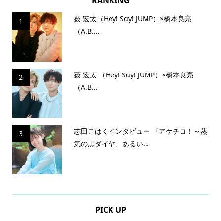
RANKING
薮 宏太（Hey! Sɑy! JUMP）×橋本良亮
1
（A.B....
薮 宏太 （Hey! Sɑy! JUMP）×橋本良亮
2
（A.B...
志田こはくインタビュー 『アケチコ！～蒸
3
気の黒ダイヤ、あるい...
PICK UP