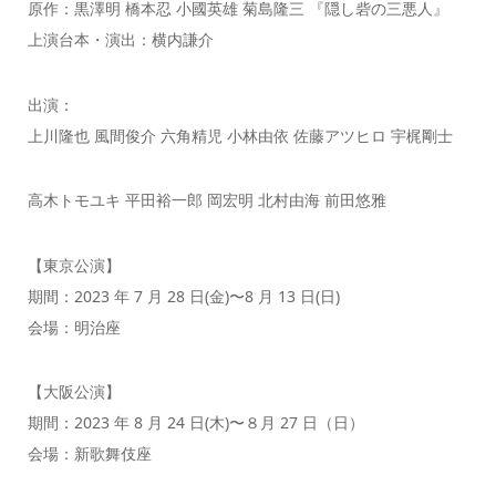
原作：黒澤明 橋本忍 小國英雄 菊島隆三 『隠し砦の三悪人』
上演台本・演出：横内謙介
出演：
上川隆也 風間俊介 六角精児 小林由依 佐藤アツヒロ 宇梶剛士
高木トモユキ 平田裕一郎 岡宏明 北村由海 前田悠雅
【東京公演】
期間：2023 年 7 月 28 日(金)〜8 月 13 日(日)
会場：明治座
【大阪公演】
期間：2023 年 8 月 24 日(木)〜８月 27 日（日）
会場：新歌舞伎座