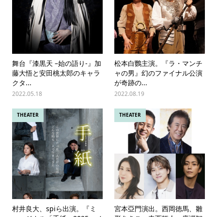
舞台『漆黒天 –始の語り-』加
松本白鸚主演。『ラ・マンチ
藤大悟と安田桃太郎のキャラ
ャの男』幻のファイナル公演
クタ...
が奇跡の...
2022.05.18
2022.08.19
THEATER
THEATER
村井良大、spiら出演。『ミ
宮本亞門演出。西岡徳馬、雛