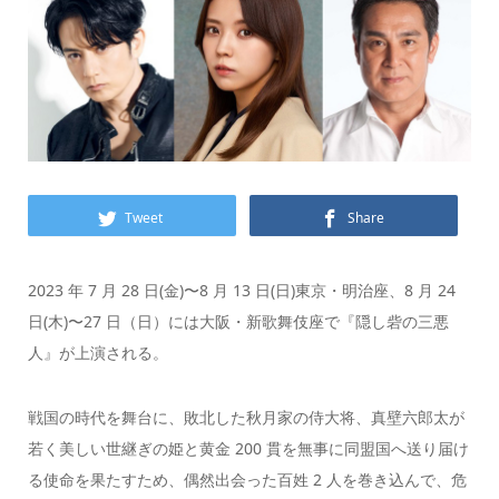
Tweet
Share
2023 年 7 月 28 日(金)〜8 月 13 日(日)東京・明治座、8 月 24
日(木)〜27 日（日）には大阪・新歌舞伎座で『隠し砦の三悪
人』が上演される。
戦国の時代を舞台に、敗北した秋月家の侍大将、真壁六郎太が
若く美しい世継ぎの姫と黄金 200 貫を無事に同盟国へ送り届け
る使命を果たすため、偶然出会った百姓 2 人を巻き込んで、危