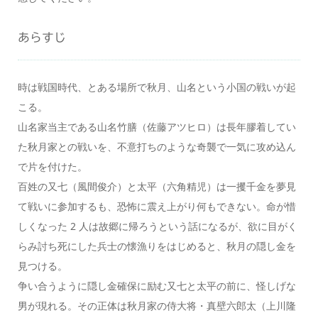
あらすじ
時は戦国時代、とある場所で秋月、山名という小国の戦いが起
こる。
山名家当主である山名竹膳（佐藤アツヒロ）は長年膠着してい
た秋月家との戦いを、不意打ちのような奇襲で一気に攻め込ん
で片を付けた。
百姓の又七（風間俊介）と太平（六角精児）は一攫千金を夢見
て戦いに参加するも、恐怖に震え上がり何もできない。命が惜
しくなった 2 人は故郷に帰ろうという話になるが、欲に目がく
らみ討ち死にした兵士の懐漁りをはじめると、秋月の隠し金を
見つける。
争い合うように隠し金確保に励む又七と太平の前に、怪しげな
男が現れる。その正体は秋月家の侍大将・真壁六郎太（上川隆