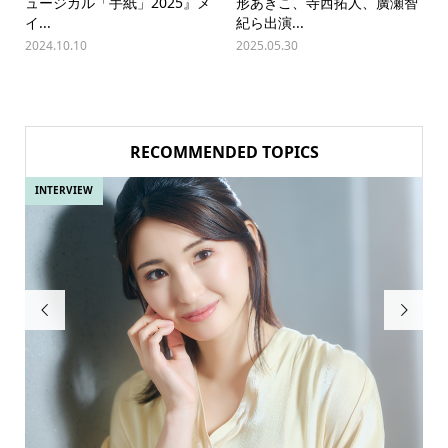
ュージカル「手紙」2025』メ
形あきこ、寺西拓人、廣瀬智
イ...
紀ら出演...
2024.10.10
2025.05.30
RECOMMENDED TOPICS
INTERVIEW
IN

