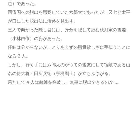
也）であった。
同盟国への脱出を思案していた六郎太であったが、又七と太平
が口にした脱出法に活路を見出す。
三人で向かった隠し砦には、身分を隠して潜む秋月家の雪姫
（小林由依）の姿があった。
仔細は分からないが、とりあえずの恩賞欲しさに手伝うことに
なる 2 人。
しかし、行く手には六郎太のかつての盟友にして宿敵である山
名の侍大将・田所兵衛（宇梶剛士）が立ちふさがる。
果たして 4 人は敵陣を突破し、無事に脱出できるのか…。