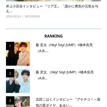
ある
井上小百合インタビュー 『リア王』 「誰かに勇気や元気を与
古
え...
『普
2026.08.04
INTERVIEW
202
RANKING
薮 宏太（Hey! Sɑy! JUMP）×橋本良亮
1
（A.B....
薮 宏太 （Hey! Sɑy! JUMP）×橋本良亮
2
（A.B...
志田こはくインタビュー 『アケチコ！～蒸
3
気の黒ダイヤ、あるい...