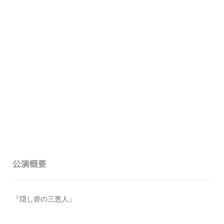
公演概要
『隠し砦の三悪人』