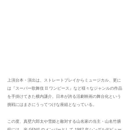
上演台本・演出は、ストレートプレイからミュージカル、更に
は『スーパー歌舞伎 II ワンピース』など様々なジャンルの作品
を手掛けてきた横内謙介。日本が誇る活劇映画の舞台化という
挑戦にはまさにうってつけな座組となっている。
この度、真壁六郎太や雪姫と敵対する山名家の当主・山名竹膳
役には、光 GENJI のメンバーとして 1987 年シングルデビュー