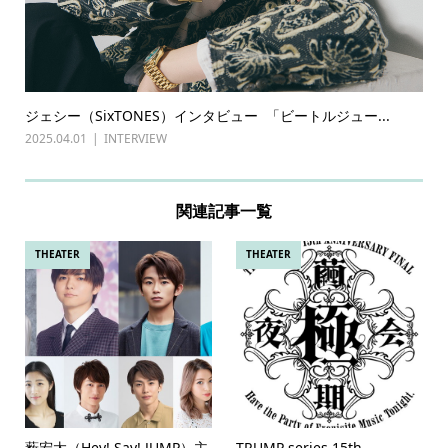
ジェシー（SixTONES）インタビュー 「ビートルジュー...
2025.04.01
INTERVIEW
関連記事一覧
THEATER
THEATER
薮宏太（Hey! Say! JUMP）主
TRUMP series 15th