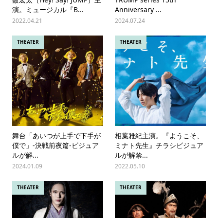
演。ミュージカル『B...
Anniversary ...
2022.04.21
2024.07.24
THEATER
THEATER
舞台「あいつが上手で下手が
相葉雅紀主演。『ようこそ、
僕で」-決戦前夜篇-ビジュア
ミナト先生』チラシビジュア
ルが解...
ルが解禁...
2024.01.09
2022.05.10
THEATER
THEATER