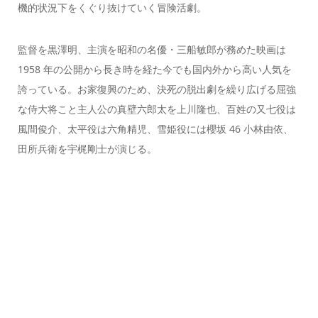
機的状況下をくぐり抜けていく冒険活劇。
監督を黒澤明、主演を昭和の名優・三船敏郎が務めた映画は
1958 年の公開から長き時を経た今でも国内外から高い人気を
誇っている。お家復興のため、決死の脱出劇を繰り広げる屈強
な侍大将こと主人公の真壁六郎太を上川隆也、百姓の又七役は
風間俊介、太平役は六角精児、雪姫役には櫻坂 46 小林由依、
田所兵衛を宇梶剛士が演じる。