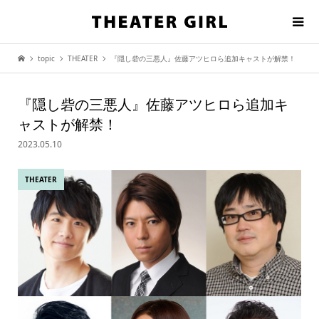
topic
THEATER
『隠し砦の三悪人』佐藤アツヒロら追加キャストが解禁！
『隠し砦の三悪人』佐藤アツヒロら追加キ
ャストが解禁！
2023.05.10
THEATER