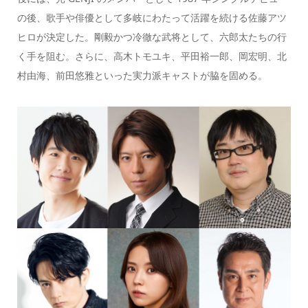
の後、歌手や俳優として多岐にわたって活躍を続ける佐藤アツ
ヒロが決定した。剛毅かつ冷徹な武将として、六郎太たちの行
く手を阻む。さらに、高木トモユキ、平田裕一郎、岡宏明、北
村由海、前田悠雅といった実力派キャストが脇を固める。