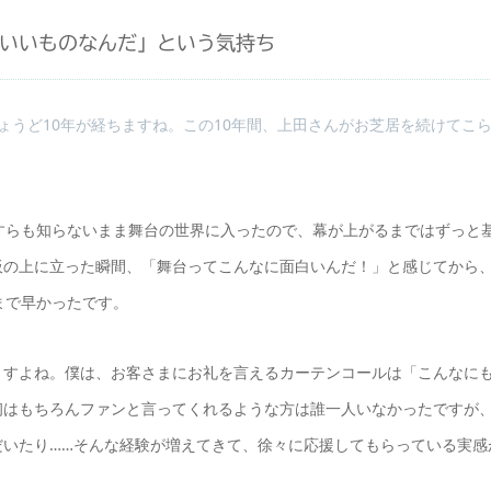
いいものなんだ」という気持ち
ちょうど10年が経ちますね。この10年間、上田さんがお芝居を続けてこ
すらも知らないまま舞台の世界に入ったので、幕が上がるまではずっと
板の上に立った瞬間、「舞台ってこんなに面白いんだ！」と感じてから
まで早かったです。
ますよね。僕は、お客さまにお礼を言えるカーテンコールは「こんなに
初はもちろんファンと言ってくれるような方は誰一人いなかったですが
だいたり……そんな経験が増えてきて、徐々に応援してもらっている実感