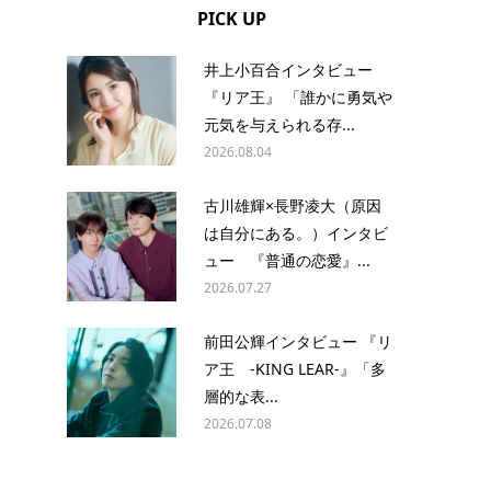
PICK UP
井上小百合インタビュー
『リア王』 「誰かに勇気や
元気を与えられる存...
2026.08.04
古川雄輝×長野凌大（原因
は自分にある。）インタビ
ュー 『普通の恋愛』...
2026.07.27
前田公輝インタビュー 『リ
ア王 -KING LEAR-』「多
層的な表...
2026.07.08