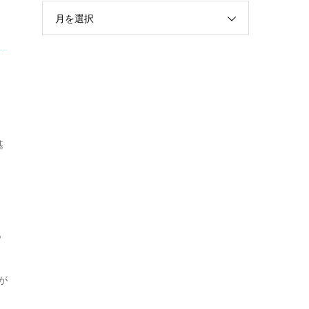
月を選択
ら
基
、
も
、
が