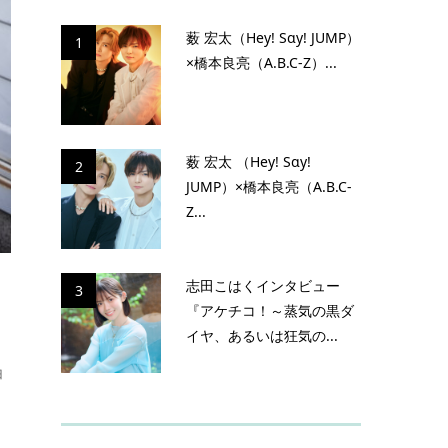
薮 宏太（Hey! Sɑy! JUMP）
1
×橋本良亮（A.B.C-Z）...
薮 宏太 （Hey! Sɑy!
2
JUMP）×橋本良亮（A.B.C-
Z...
志田こはくインタビュー
3
『アケチコ！～蒸気の黒ダ
イヤ、あるいは狂気の...
白