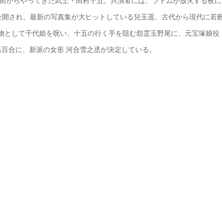
年前からやってきた武士・田村十五。共演者には、ツトムが放火する夜に
が公開され、最新の写真集が大ヒットしている兒玉遥、古代から現代に若
魔物として千代姫を呪い、十五の行く手を阻む怨霊玉野尾に、元宝塚娘役
黒百合に、新派の女形 河合雪之丞が決定している。