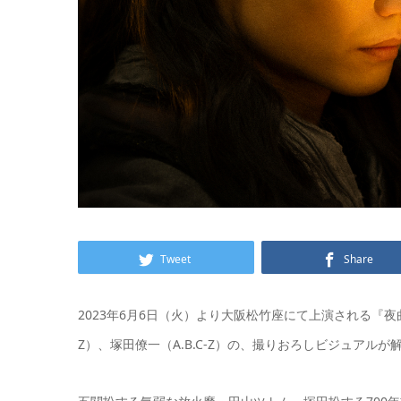
Tweet
Share
2023年6月6日（火）より大阪松竹座にて上演される『夜
Z）、塚田僚一（A.B.C-Z）の、撮りおろしビジュアルが