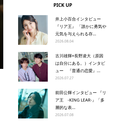
PICK UP
井上小百合インタビュー
『リア王』 「誰かに勇気や
元気を与えられる存...
2026.08.04
古川雄輝×長野凌大（原因
は自分にある。）インタビ
ュー 『普通の恋愛』...
2026.07.27
前田公輝インタビュー 『リ
ア王 -KING LEAR-』「多
層的な表...
2026.07.08