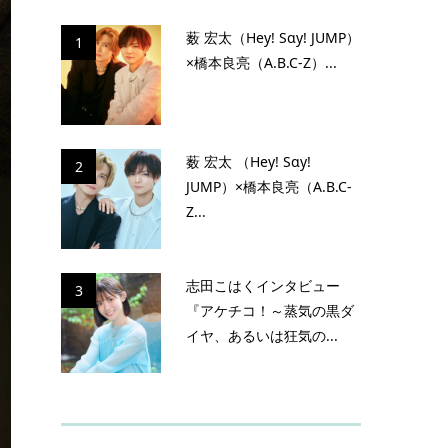
薮 宏太（Hey! Sɑy! JUMP）
1
×橋本良亮（A.B.C-Z）...
薮 宏太 （Hey! Sɑy!
2
JUMP）×橋本良亮（A.B.C-
Z...
志田こはくインタビュー
3
『アケチコ！～蒸気の黒ダ
イヤ、あるいは狂気の...