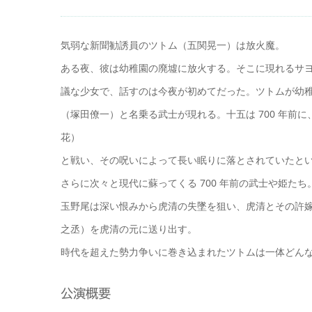
気弱な新聞勧誘員のツトム（五関晃一）は放火魔。
ある夜、彼は幼稚園の廃墟に放火する。そこに現れるサ
議な少女で、話すのは今夜が初めてだった。ツトムが幼
（塚田僚一）と名乗る武士が現れる。十五は 700 年
花）
と戦い、その呪いによって長い眠りに落とされていたと
さらに次々と現代に蘇ってくる 700 年前の武士や姫たち
玉野尾は深い恨みから虎清の失墜を狙い、虎清とその許
之丞）を虎清の元に送り出す。
時代を超えた勢力争いに巻き込まれたツトムは一体どん
公演概要