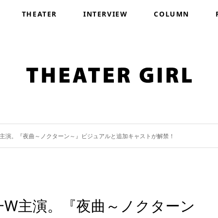
THEATER
INTERVIEW
COLUMN
僚一W主演。『夜曲～ノクターン～』ビジュアルと追加キャストが解禁！
田僚一W主演。『夜曲～ノクターン