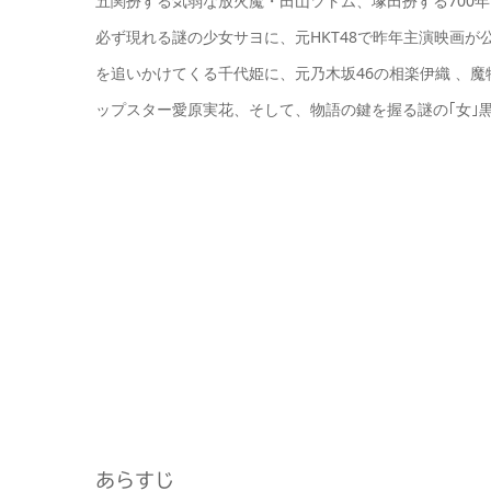
五関扮する気弱な放火魔・田山ツトム、塚田扮する700
必ず現れる謎の少女サヨに、元HKT48で昨年主演映画
を追いかけてくる千代姫に、元乃木坂46の相楽伊織 、
ップスター愛原実花、そして、物語の鍵を握る謎の｢女｣
あらすじ