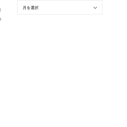
月を選択
殿
ト