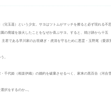
ヨ（兒玉遥）という少女。サヨはツトムがマッチを擦ると必ず現れる不
稚園の廃墟を放火したことをなぜか喜ぶサヨ。すると、焼け跡から十五
前に、主君である早川家のお世継ぎ・虎清を守るために悪霊・玉野尾（愛原
いう。
。
嫁・千代姫（相楽伊織）の婚約を破棄させるべく、家来の黒百合（河合
な選択をするのか…。