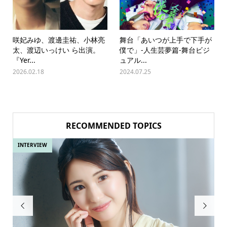
咲妃みゆ、渡邊圭祐、小林亮
舞台「あいつが上手で下手が
太、渡辺いっけい ら出演。
僕で」-人生芸夢篇-舞台ビジ
『Yer...
ュアル...
2026.02.18
2024.07.25
RECOMMENDED TOPICS
INTERVIEW
IN

