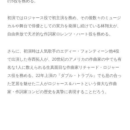
の5役を務める。
初演ではロジャース役で初主演を務め、その後数々のミュージ
カルや舞台で俳優としての実力を発揮し続けている林翔太が、
自由奔放で天才的な作詞家ロレンツ・ハート役を務める。
さらに、初演時は人気歌手のエディー・フォンティーン他4役
で出演した寺西拓人が、20世紀のアメリカの作曲家の中でも有
名な1人に数えられる生真面目な作曲家リチャード・ロジャー
ス役を務める。22年上演の『ダブル・トラブル』でも息の合っ
た芝居を魅せた二人がロジャース＆ハートという偉大な作曲
家・作詞家コンビの歴史を真摯に表現することだろう。