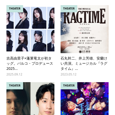
THEATER
THEATER
吉高由里子×蓬莱竜太が初タ
石丸幹二、井上芳雄、安蘭け
ッグ。パルコ・プロデュース
い共演。ミュージカル『ラグ
2025...
タイム』...
2025.09.12
2023.05.12
THEATER
THEATER