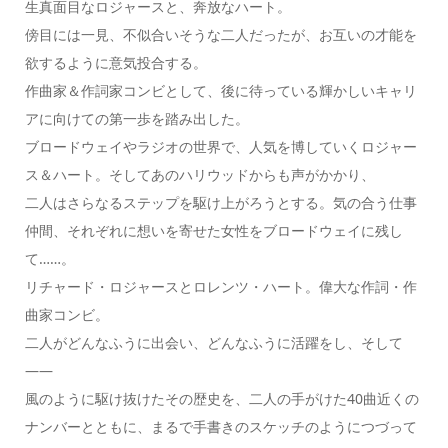
生真面目なロジャースと、奔放なハート。
傍目には一見、不似合いそうな二人だったが、お互いの才能を
欲するように意気投合する。
作曲家＆作詞家コンビとして、後に待っている輝かしいキャリ
アに向けての第一歩を踏み出した。
ブロードウェイやラジオの世界で、人気を博していくロジャー
ス＆ハート。そしてあのハリウッドからも声がかかり、
二人はさらなるステップを駆け上がろうとする。気の合う仕事
仲間、それぞれに想いを寄せた女性をブロードウェイに残し
て……。
リチャード・ロジャースとロレンツ・ハート。偉大な作詞・作
曲家コンビ。
二人がどんなふうに出会い、どんなふうに活躍をし、そして
――
風のように駆け抜けたその歴史を、二人の手がけた40曲近くの
ナンバーとともに、まるで手書きのスケッチのようにつづって