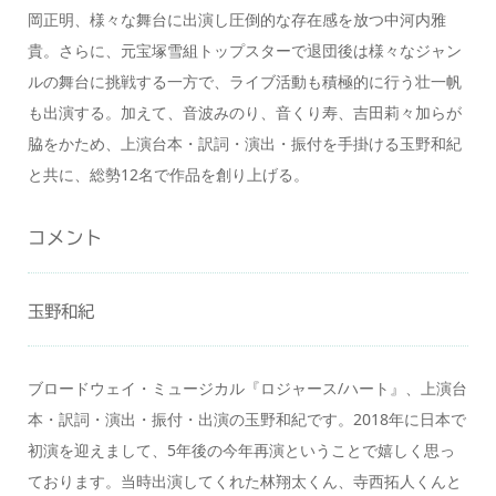
岡正明、様々な舞台に出演し圧倒的な存在感を放つ中河内雅
貴。さらに、元宝塚雪組トップスターで退団後は様々なジャン
ルの舞台に挑戦する一方で、ライブ活動も積極的に行う壮一帆
も出演する。加えて、音波みのり、音くり寿、吉田莉々加らが
脇をかため、上演台本・訳詞・演出・振付を手掛ける玉野和紀
と共に、総勢12名で作品を創り上げる。
コメント
玉野和紀
ブロードウェイ・ミュージカル『ロジャース/ハート』、上演台
本・訳詞・演出・振付・出演の玉野和紀です。2018年に日本で
初演を迎えまして、5年後の今年再演ということで嬉しく思っ
ております。当時出演してくれた林翔太くん、寺西拓人くんと