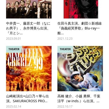
中井貴一、藤原丈一郎（なに
生田斗真主演。劇団☆新感線
わ男子）、永作博美ら出演。
『偽義経冥界歌』Blu-ray一
『月とシ...
般...
2023.09.01
2021.12.23
THEATER
THEATER
山崎彬演出×山口乃々華ら出
⾼橋 健介、⼩越 勇輝、千葉
演。SAKURACROSS PRO...
涼平（w-inds.）ら出演。...
2025.02.14
2022.10.17