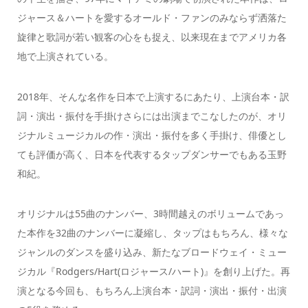
ジャース＆ハートを愛するオールド・ファンのみならず洒落た
旋律と歌詞が若い観客の心をも捉え、以来現在までアメリカ各
地で上演されている。
2018年、そんな名作を日本で上演するにあたり、上演台本・訳
詞・演出・振付を手掛けさらには出演までこなしたのが、オリ
ジナルミュージカルの作・演出・振付を多く手掛け、俳優とし
ても評価が高く、日本を代表するタップダンサーでもある玉野
和紀。
オリジナルは55曲のナンバー、3時間越えのボリュームであっ
た本作を32曲のナンバーに凝縮し、タップはもちろん、様々な
ジャンルのダンスを盛り込み、新たなブロードウェイ・ミュー
ジカル『Rodgers/Hart(ロジャース/ハート)』を創り上げた。再
演となる今回も、もちろん上演台本・訳詞・演出・振付・出演