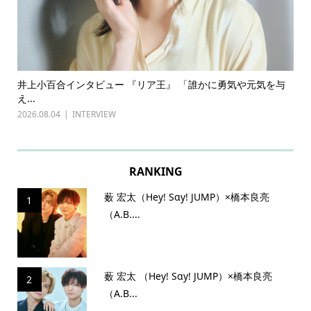
ある
井上小百合インタビュー 『リア王』 「誰かに勇気や元気を与
古
え...
『普
2026.08.04
INTERVIEW
202
RANKING
薮 宏太（Hey! Sɑy! JUMP）×橋本良亮
1
（A.B....
薮 宏太 （Hey! Sɑy! JUMP）×橋本良亮
2
（A.B...