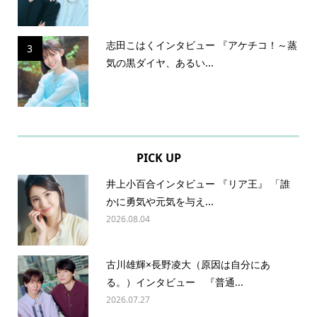
志田こはくインタビュー 『アケチコ！～蒸
3
気の黒ダイヤ、あるい...
PICK UP
井上小百合インタビュー 『リア王』 「誰
かに勇気や元気を与え...
2026.08.04
古川雄輝×長野凌大（原因は自分にあ
る。）インタビュー 『普通...
2026.07.27