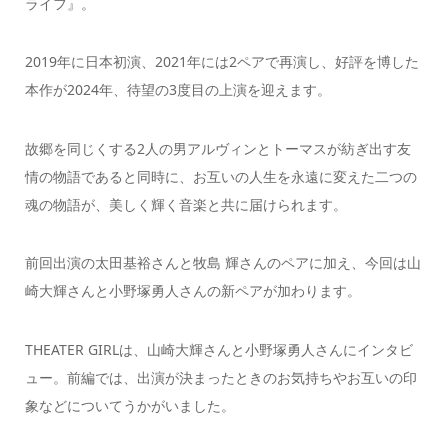
ライフ』。
2019年に日本初演、2021年には2ペアで再演し、好評を博した
本作が2024年、待望の3度目の上演を迎えます。
故郷を同じくする2人の男アルヴィンとトーマスが紡ぎ出す友
情の物語であると同時に、お互いの人生を永遠に変えた二つの
魂の物語が、美しく輝く音楽と共に届けられます。
前回出演の太田基裕さんと牧島 輝さんのペアに加え、今回は山
崎大輝さんと小野塚勇人さんの新ペアが加わります。
THEATER GIRLは、山崎大輝さんと小野塚勇人さんにインタビ
ュー。前編では、出演が決まったときのお気持ちやお互いの印
象などについてうかがいました。