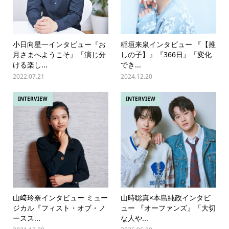
小日向星一インタビュー『お
稲垣来泉インタビュー 『【推
月さまへようこそ』「演じ分
しの子】』『366日』「変化
ける楽し...
でき...
2022.07.21
2024.12.20
INTERVIEW
INTERVIEW
山﨑玲奈インタビュー ミュー
山時聡真×本島純政インタビ
ジカル『フィスト・オブ・ノ
ュー 『オーファンズ』「大切
ースス...
な人や...