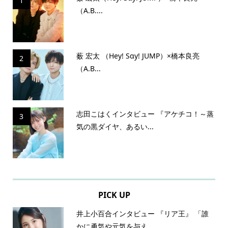
1
（A.B....
薮 宏太 （Hey! Sɑy! JUMP）×橋本良亮
2
（A.B...
志田こはくインタビュー 『アケチコ！～蒸
3
気の黒ダイヤ、あるい...
PICK UP
井上小百合インタビュー 『リア王』 「誰
かに勇気や元気を与え...