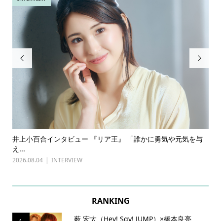


ある
井上小百合インタビュー 『リア王』 「誰かに勇気や元気を与
古
え...
『普
2026.08.04
INTERVIEW
202
RANKING
薮 宏太（Hey! Sɑy! JUMP）×橋本良亮