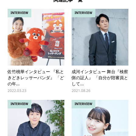
INTERVIEW
INTERVIEW
佐竹桃華インタビュー 『私と
成河インタビュー 舞台『検察
きどきレッサーパンダ』 「ど
側の証人』 「自分が陪審員と
の年...
して...
2022.03.23
2021.08.26
INTERVIEW
INTERVIEW