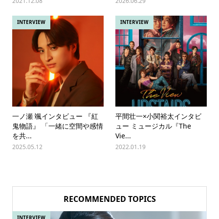
2021.12.08
2026.06.29
INTERVIEW
INTERVIEW
一ノ瀬 颯インタビュー 『紅
平間壮一×小関裕太インタビ
鬼物語』 「一緒に空間や感情
ュー ミュージカル『The
を共...
Vie...
2025.05.12
2022.01.19
RECOMMENDED TOPICS
INTERVIEW
IN