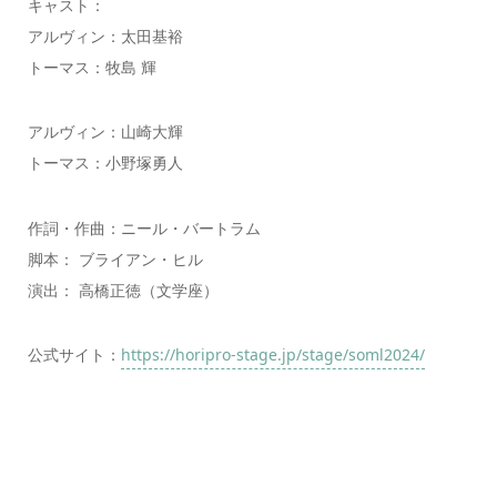
キャスト：
アルヴィン：太田基裕
トーマス：牧島 輝
アルヴィン：山崎大輝
トーマス：小野塚勇人
作詞・作曲：ニール・バートラム
脚本： ブライアン・ヒル
演出： 高橋正徳（文学座）
公式サイト：
https://horipro-stage.jp/stage/soml2024/