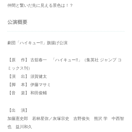
仲間と繋いだ先に見える景色は！？
公演概要
劇団「ハイキュー!!」旗揚げ公演
【原 作】 古舘春一 「ハイキュー!!」（集英社 ジャンプ コ
ミックス刊）
【演 出】 須賀健太
【脚 本】 伊藤マサミ
【音 楽】 和田俊輔
【出 演】
加藤憲史郎 若林星弥／灰塚宗史 吉野俊矢 熊沢 学 中西智
也 益川和久