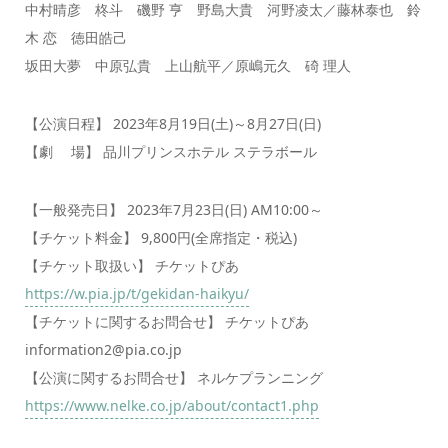
中村晴彦 柊斗 磯野 亨 野島大貴 河野凌太／藤林泰也 鈴
木 恋 徳田皓己
坂田大夢 中原弘貴 上山航平／原嶋元久 碕 理人
【公演日程】 2023年8月19日(土)～8月27日(日)
【劇 場】 品川プリンスホテル ステラボール
【一般発売日】 2023年7月23日(日) AM10:00～
【チケット料金】 9,800円(全席指定・税込)
【チケット取扱い】 チケットぴあ
https://w.pia.jp/t/gekidan-haikyu/
【チケットに関するお問合せ】 チケットぴあ
information2@pia.co.jp
【公演に関するお問合せ】 ネルケプランニング
https://www.nelke.co.jp/about/contact1.php