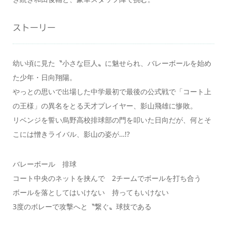
ストーリー
幼い頃に見た〝小さな巨人〟に魅せられ、バレーボールを始め
た少年・日向翔陽。
やっとの思いで出場した中学最初で最後の公式戦で「コート上
の王様」の異名をとる天才プレイヤー、影山飛雄に惨敗。
リベンジを誓い烏野高校排球部の門を叩いた日向だが、何とそ
こには憎きライバル、影山の姿が…!?
バレーボール 排球
コート中央のネットを挟んで 2チームでボールを打ち合う
ボールを落としてはいけない 持ってもいけない
3度のボレーで攻撃へと〝繋ぐ〟球技である