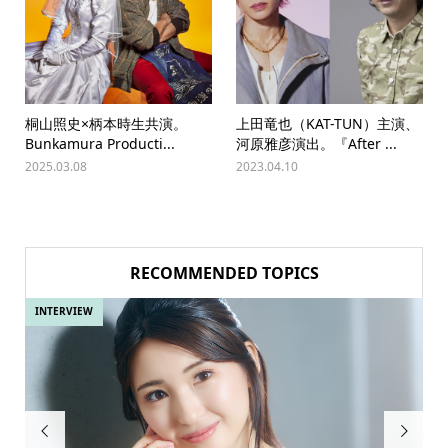
桐山照史×柄本時生共演。
上田竜也（KAT-TUN）主演、
Bunkamura Producti...
河原雅彦演出。『After ...
2025.03.08
2023.04.10
RECOMMENDED TOPICS
INTERVIEW
IN

