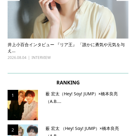
ある
井上小百合インタビュー 『リア王』 「誰かに勇気や元気を与
古
え...
『普
2026.08.04
INTERVIEW
202
RANKING
薮 宏太（Hey! Sɑy! JUMP）×橋本良亮
1
（A.B....
薮 宏太 （Hey! Sɑy! JUMP）×橋本良亮
2
（A.B...