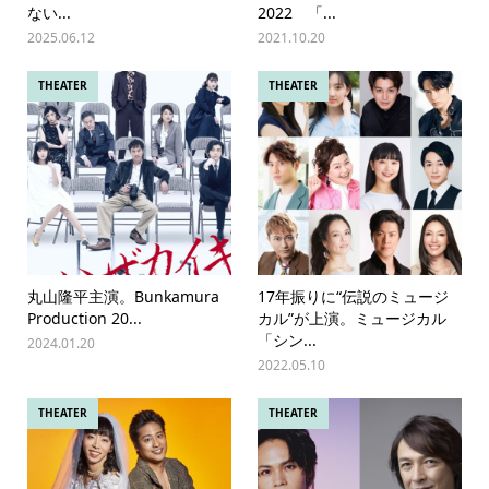
ない...
2022 「...
2025.06.12
2021.10.20
THEATER
THEATER
丸山隆平主演。Bunkamura
17年振りに“伝説のミュージ
Production 20...
カル”が上演。ミュージカル
「シン...
2024.01.20
2022.05.10
THEATER
THEATER