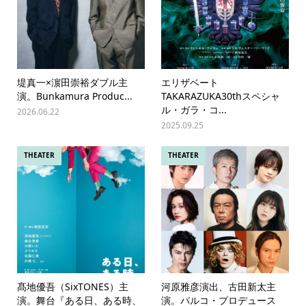
堤真一×濵田崇裕ダブル主
エリザベート
演。Bunkamura Produc...
TAKARAZUKA30thスペシャ
ル・ガラ・コ...
2026.06.22
2025.09.25
THEATER
THEATER
髙地優吾（SixTONES）主
河原雅彦演出、古田新太主
演。舞台『ある日、ある時、
演。パルコ・プロデュース