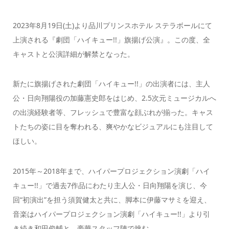
2023年8月19日(土)より品川プリンスホテル ステラボールにて
上演される『劇団「ハイキュー!!」旗揚げ公演』。この度、全
キャストと公演詳細が解禁となった。
新たに旗揚げされた劇団「ハイキュー!!」の出演者には、主人
公・日向翔陽役の加藤憲史郎をはじめ、2.5次元ミュージカルへ
の出演経験者等、フレッシュで豊富な顔ぶれが揃った。キャス
トたちの姿に目を奪われる、爽やかなビジュアルにも注目して
ほしい。
2015年～2018年まで、ハイパープロジェクション演劇「ハイ
キュー!!」で過去7作品にわたり主人公・日向翔陽を演じ、今
回“初演出”を担う須賀健太と共に、脚本に伊藤マサミを迎え、
音楽はハイパープロジェクション演劇「ハイキュー!!」より引
き続き和田俊輔と、豪華スタッフ陣で挑む。