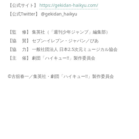
【公式サイト】
https://gekidan-haikyu.com/
【公式Twitter】 @gekidan_haikyu
【監 修】 集英社（「週刊少年ジャンプ」編集部）
【協 賛】 セブン-イレブン・ジャパン／ぴあ
【協 力】 一般社団法人 日本2.5次元ミュージカル協会
【主 催】 劇団「ハイキュー!!」製作委員会
©古舘春一／集英社・劇団「ハイキュー!!」製作委員会