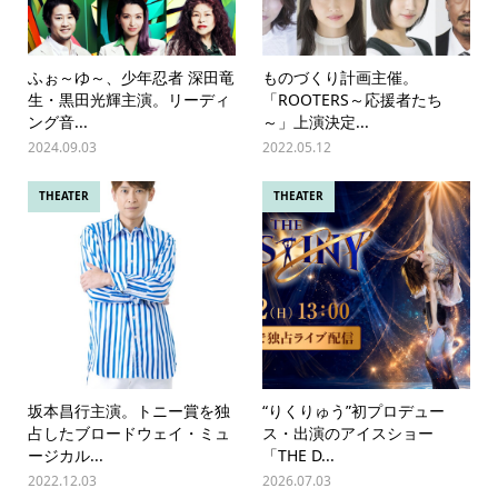
ふぉ～ゆ～、少年忍者 深田竜
ものづくり計画主催。
生・黒田光輝主演。リーディ
「ROOTERS～応援者たち
ング音...
～」上演決定...
2024.09.03
2022.05.12
THEATER
THEATER
坂本昌行主演。トニー賞を独
“りくりゅう”初プロデュー
占したブロードウェイ・ミュ
ス・出演のアイスショー
ージカル...
「THE D...
2022.12.03
2026.07.03