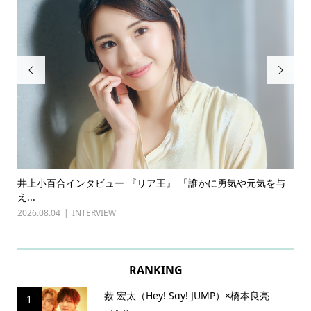


ある
井上小百合インタビュー 『リア王』 「誰かに勇気や元気を与
古
え...
『普
2026.08.04
INTERVIEW
202
RANKING
薮 宏太（Hey! Sɑy! JUMP）×橋本良亮
1