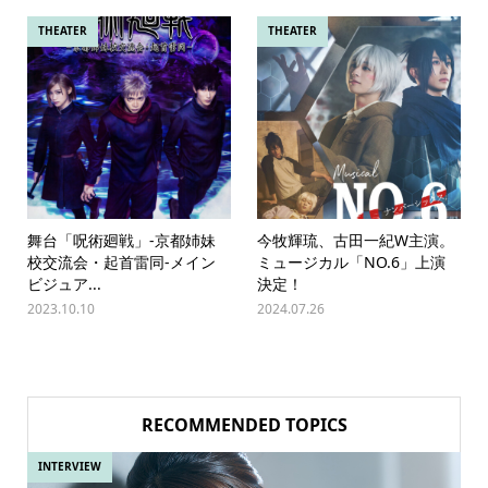
THEATER
THEATER
舞台「呪術廻戦」-京都姉妹
今牧輝琉、古田一紀W主演。
校交流会・起首雷同-メイン
ミュージカル「NO.6」上演
ビジュア...
決定！
2023.10.10
2024.07.26
RECOMMENDED TOPICS
INTERVIEW
IN