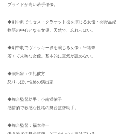
プライドが高い若手俳優。
◆劇中劇でミセス・クラケット役を演じる⼥優：⽻野晶紀
物語の中心となる女優。天然で、忘れっぽい。
◆劇中劇でヴィッキー役を演じる⼥優：平祐奈
若くて未熟な女優。基本的に空気が読めない。
◆演出家：伊礼彼⽅
怒りっぽい性格の演出家
◆舞台監督助⼿：⼩南満佑⼦
感情的で敏感な性格の舞台監督助手。
◆舞台監督：福本伸⼀
働き過ぎの舞台監督。どこかいつも抜けている。