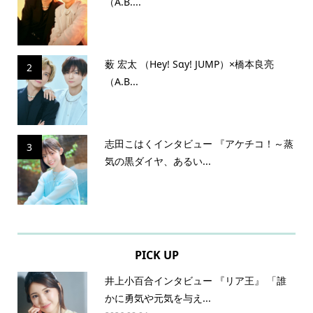
（A.B....
薮 宏太 （Hey! Sɑy! JUMP）×橋本良亮
2
（A.B...
志田こはくインタビュー 『アケチコ！～蒸
3
気の黒ダイヤ、あるい...
PICK UP
井上小百合インタビュー 『リア王』 「誰
かに勇気や元気を与え...