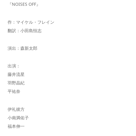
『NOISES OFF』
作：マイケル・フレイン
翻訳：⼩⽥島恒志
演出：森新太郎
出演：
藤井流星
⽻野晶紀
平祐奈
伊礼彼⽅
⼩南満佑⼦
福本伸⼀