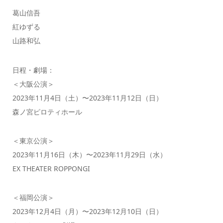
葛⼭信吾
紅ゆずる
⼭路和弘
⽇程・劇場：
＜⼤阪公演＞
2023年11⽉4⽇（⼟）〜2023年11⽉12⽇（⽇）
森ノ宮ピロティホール
＜東京公演＞
2023年11⽉16⽇（⽊）〜2023年11⽉29⽇（⽔）
EX THEATER ROPPONGI
＜福岡公演＞
2023年12⽉4⽇（⽉）〜2023年12⽉10⽇（⽇）