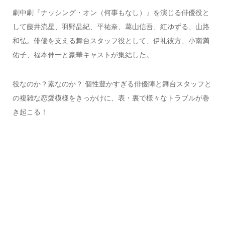
劇中劇『ナッシング・オン（何事もなし）』を演じる俳優役と
して藤井流星、⽻野晶紀、平祐奈、葛⼭信吾、紅ゆずる、⼭路
和弘。俳優を⽀える舞台スタッフ役として、伊礼彼⽅、⼩南満
佑⼦、福本伸⼀と豪華キャストが集結した。
役なのか？素なのか？ 個性豊かすぎる俳優陣と舞台スタッフと
の複雑な恋愛模様をきっかけに、表・裏で様々なトラブルが巻
き起こる！