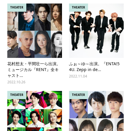
THEATER
THEATER
花村想太・平間壮一ら出演。
ふぉ～ゆ～出演。『ENTA!5
ミュージカル『RENT』全キ
4U. Zepp in de...
ャスト...
2022.11.04
2022.10.26
THEATER
THEATER