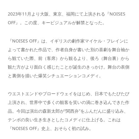
2023年11⽉より大阪、東京、福岡にて上演される『NOISES
OFF』。この度、キービジュアルが解禁となった。
『NOISES OFF』は、イギリスの劇作家マイケル・フレインに
よって書かれた作品で、作者⾃⾝が書いた別の喜劇を舞台袖か
ら観ていた際、前（客席）から観るより、後ろ（舞台裏）から
観た⽅がより⾯⽩く感じたことが誕⽣のきっかけ。舞台の表側
と裏側を描いた爆笑シチュエーションコメディ。
ウエストエンドやブロードウェイをはじめ、⽇本でもたびたび
上演され、世界中で多くの観客を笑いの渦に巻き込んできた作
品。今回は演出の森新太郎が“関⻄弁”をふんだんに盛り込み、
テンポの良い⽣き⽣きとしたコメディに仕上げる。これは
『NOISES OFF』史上、おそらく初の試み。