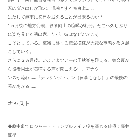
家のダメ出しが⾶ぶ。混沌とする舞台上……。
はたして無事に初⽇を迎えることが出来るのか？
1ヵ⽉後の地⽅公演。役者同⼠の喧嘩が勃発。そこへ久しぶり
に姿を⾒せた演出家。だが、彼はなぜだかこそ
こそとしている。複雑に絡まる恋愛模様が⼤変な事態を巻き起
こしていく。
さらに２ヵ⽉後。いよいよツアーの千秋楽を迎える。舞台裏か
ら役者同⼠が喧嘩する声が聞こえる中、アナウ
ンスが流れ……『ナッシング・オン（何事もなし）』の最後の
幕があがる……
キャスト
◆劇中劇でロジャー・トランプルメイン役を演じる俳優：藤井
流星