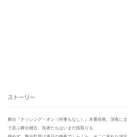
ストーリー
舞台『ナッシング・オン（何事もなし）』本番前夜。深夜にま
で及ぶ舞台稽古。役者たちはいまだ段取りも
掴めず、舞台監督は連⽇の徹夜でふらふら。そこに呆れた演出