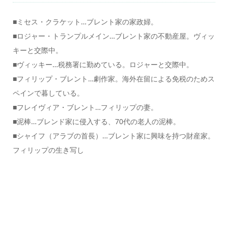
■ミセス・クラケット…ブレント家の家政婦。
■ロジャー・トランプルメイン…ブレント家の不動産屋。ヴィッ
キーと交際中。
■ヴィッキー…税務署に勤めている。ロジャーと交際中。
■フィリップ・ブレント…劇作家。海外在留による免税のためス
ペインで暮している。
■フレイヴィア・ブレント…フィリップの妻。
■泥棒…ブレンド家に侵⼊する、70代の⽼⼈の泥棒。
■シャイフ（アラブの⾸⻑）…ブレント家に興味を持つ財産家。
フィリップの⽣き写し