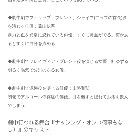
◆劇中劇でフィリップ・ブレント、シャイフ(アラブの⾸⻑)役
を演じる俳優：葛⼭信吾
暴力と血を異常に恐れている俳優。すぐに鼻血がでる。何かあ
るとすぐに自分を責める。
◆劇中劇でフレイヴィア・ブレント役を演じる⼥優：紅ゆずる
明るく陽気で分別のある女優。
◆劇中劇で泥棒役を演じる俳優：⼭路和弘
初老でアルコール依存症の俳優。目を離すと隠れてお酒を飲ん
でしまう。
劇中⾏われる舞台『ナッシング・オン（何事もな
し）』のキャスト