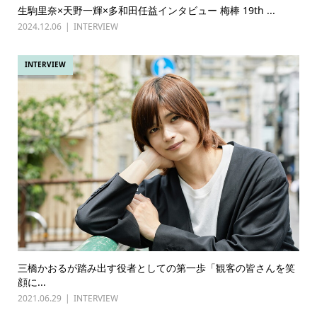
生駒里奈×天野一輝×多和田任益インタビュー 梅棒 19th ...
2024.12.06
INTERVIEW
INTERVIEW
三橋かおるが踏み出す役者としての第一歩「観客の皆さんを笑
顔に...
2021.06.29
INTERVIEW