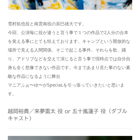
雪村拓也役と南雲南役の辰巳雄大です。
今回、公演毎に役が違うと言う事で１つの作品で2人分の台本
を覚える事にとても怯えております。キャンプという開放的な
場所で見える人間関係、そこで起こる事件。それらを歌、踊
り、アドリブなどを交えて演じると言う事で現時点では自分自
身も全く想像できない作品です。今まであまり見た事のない素
敵な作品になるように舞台
マニアふぉ〜ゆ〜がSpeciaLを引っ張っていきたいと思いま
す。
越岡裕貴／来夢雷太 役 or 五十嵐蓮子 役（ダブル
キャスト）