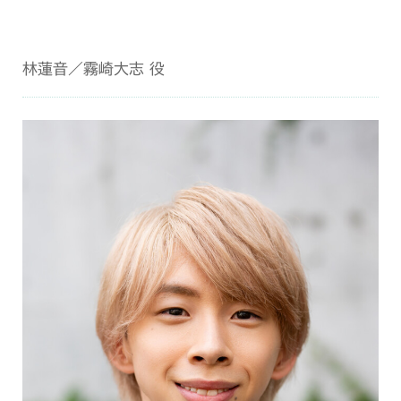
林蓮音／霧崎大志 役