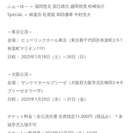
ふぉ～ゆ～ ＝ 福田悠太 辰巳雄大 越岡裕貴 松崎祐介
SpeciaL ＝ 林蓮音 松尾龍 和田優希 中村浩大
＜東京公演＞
会場： ヒューリックホール東京（東京都千代田区有楽町2-5-1
有楽町マリオン11F）
日程： 2025年1月18日（土）～26日（日）
＜大阪公演＞
会場： サンケイホールブリーゼ（大阪府大阪市北区梅田2-4-9
ブリーゼタワー7F）
日程： 2025年1月29日（水）～31日（金）
チケット料金：全公演共通 全席指定11,000円（税込み） ＊未
就学児入場不可
チケット一般発売：2024年12月7日（土）10:00～