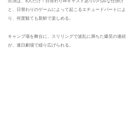
出演は、8人だけ！日替わりWキャストありの巧みな仕掛け
と、日替わりのゲームによって起こるエチュードパートによ
り、何度観ても新鮮で楽しめる。
キャンプ場を舞台に、スリリングで波乱に満ちた爆笑の連続
が、連日劇場で繰り広げられる。