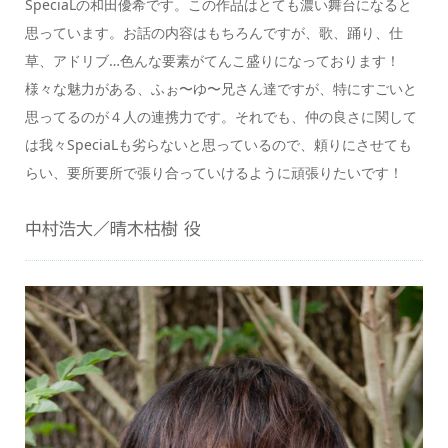
SpeciaLの和田優希です。この作品はとても濃い舞台になると
思っています。お話の内容はもちろんですが、歌、踊り、仕
草、アドリブ…色んな要素がてんこ盛りになっております！
様々な魅力がある、ふぉ〜ゆ〜兄さん達ですが、特にすごいと
思ってるのが４人の連携力です。それでも、仲の良さに関して
は我々SpeciaLも劣らないと思っているので、頼りにさせても
らい、要所要所で張り合っていけるように頑張りたいです！
中村浩大／晴木枯樹 役