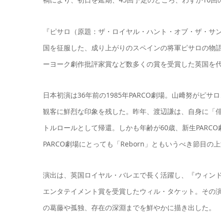
『ピサロ（原題：ザ・ロイヤル・ハント・オブ・ザ・サン）
国を征服した、成り上がりのスペインの将軍ピサロの物
ーヨーク劇作批評家賞など数多くの賞を受賞した英国を
日本初演は36年前の1985年PARCO劇場。山﨑努が
観客に鮮烈な印象を残した。昨年、渡辺謙は、自身に「
トルロールとして帰還。しかも年齢が60歳、新生PAR
PARCO劇場にとっても「Reborn」ともいうべき節目の
演出は、英国ロイヤル・バレエで長く活躍し、『ウィンド
エンタテイメント賞を受賞したウィル・タケット。その
の葛藤や孤独、存在の深淵までを鮮やかに描き出した。