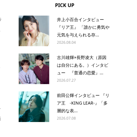
PICK UP
井上小百合インタビュー
帝
『リア王』 「誰かに勇気や
ュ
元気を与えられる存...
2026.08.04
古川雄輝×長野凌大（原因
は自分にある。）インタビ
イ
ュー 『普通の恋愛』...
2026.07.27
前田公輝インタビュー 『リ
ア王 -KING LEAR-』「多
・
層的な表...
2026.07.08
面