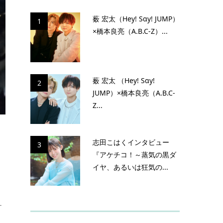
薮 宏太（Hey! Sɑy! JUMP）
1
×橋本良亮（A.B.C-Z）...
薮 宏太 （Hey! Sɑy!
2
JUMP）×橋本良亮（A.B.C-
Z...
志田こはくインタビュー
3
『アケチコ！～蒸気の黒ダ
イヤ、あるいは狂気の...
ナ