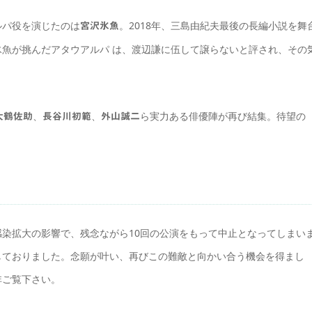
ルパ役を演じたのは
。2018年、三島由紀夫最後の長編小説を舞
宮沢氷魚
魚が挑んだアタウアルパ は、渡辺謙に伍して譲らないと評され、その
、
、
ら実力ある俳優陣が再び結集。待望の
大鶴佐助
長谷川初範
外山誠二
染拡大の影響で、残念ながら10回の公演をもって中止となってしまい
しておりました。念願が叶い、再びこの難敵と向かい合う機会を得まし
非ご覧下さい。