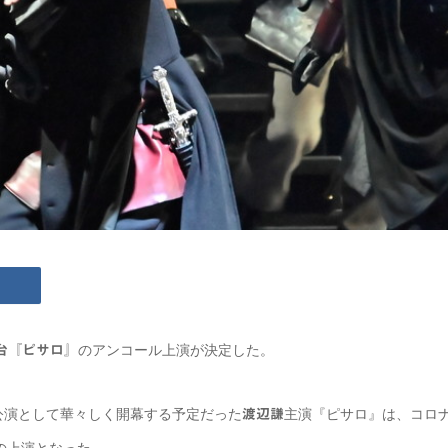
のアンコール上演が決定した。
台『ピサロ』
弾公演として華々しく開幕する予定だった
主演『ピサロ』は、コロ
渡辺謙
の上演となった。