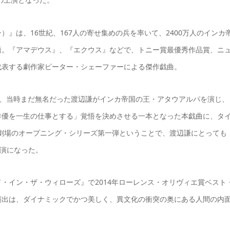
』は、16世紀、167人の寄せ集めの兵を率いて、2400万人のインカ
語。『アマデウス』、『エクウス』などで、トニー賞最優秀作品賞、ニ
代表する劇作家ピーター・シェーファーによる傑作戯曲。
ピサロ、当時まだ無名だった渡辺謙がインカ帝国の王・アタウアルパを演じ、
俳優を一生の仕事とする」覚悟を決めさせる一本となった本戯曲に、タ
CO劇場のオープニング・シリーズ第一弾ということで、渡辺謙にとっても
上演になった。
・イン・ザ・ウィローズ』で2014年ローレンス・オリヴィエ賞ベスト
演出は、ダイナミックでかつ美しく、異文化の衝突の奥にある人間の内