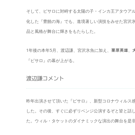
そして、ピサロに対峙する太陽の子・インカ王アタウア
化した『豊饒の海』でも、進境著しい演技をみせた宮沢氷
品と風格が舞台に輝きをもたらした。
1年後の本年5月、渡辺謙、宮沢氷魚に加え、
、
栗原英雄
『ピサロ』の幕が上がる。
渡辺謙コメント
昨年出演させて頂いた『ピサロ』、新型コロナウィルス感
した。その後、すぐに必ずリベンジ公演するぞと皆と話
た。ウィル・タケットのダイナミックな演出の舞台を是