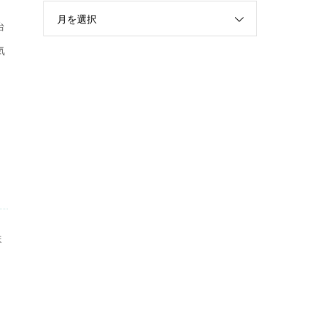
月を選択
台
気
ま