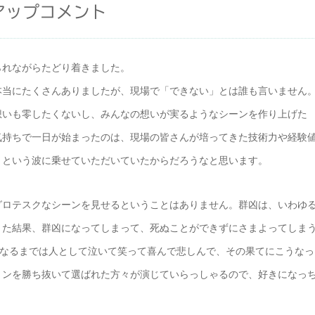
アップコメント
られながらたどり着きました。
本当にたくさんありましたが、現場で「できない」とは誰も言いません
想いも零したくないし、みんなの想いが実るようなシーンを作り上げた
気持ちで一日が始まったのは、現場の皆さんが培ってきた技術力や経験
」という波に乗せていただいていたからだろうなと思います。
グロテスクなシーンを見せるということはありません。群凶は、いわゆ
きた結果、群凶になってしまって、死ぬことができずにさまよってしま
になるまでは人として泣いて笑って喜んで悲しんで、その果てにこうなっ
ョンを勝ち抜いて選ばれた方々が演じていらっしゃるので、好きになっ