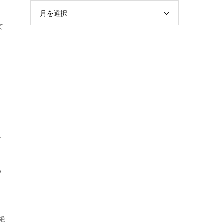
月を選択
て
な
め
絶