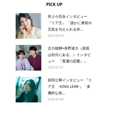
PICK UP
井上小百合インタビュー
『リア王』 「誰かに勇気や
元気を与えられる存...
2026.08.04
古川雄輝×長野凌大（原因
は自分にある。）インタビ
ュー 『普通の恋愛』...
2026.07.27
前田公輝インタビュー 『リ
ア王 -KING LEAR-』「多
層的な表...
2026.07.08