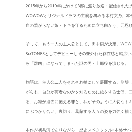
2015年から2019年にかけて3部に渡り放送・配信さ
WOWOWオリジナルドラマの主演を務める木村文乃。本
血の繋がらない娘・トキを守るために立ち向かう、元忍
そして、もう一人の主人公として、田中樹が決定。WOW
SixTONESとしてデビューしその並外れた存在感と幅
ら「群凶」になってしまった謎の男・士郎役を演じる。
物語は、主人公二人をそれぞれ軸にして展開する。崩壊
がらも、自分が何者なのかを知るために旅をする士郎。
る、お凛が過去に抱える罪と、我が子のように大切なト
にぶつかり合い、裏切り、葛藤する人々の姿を力強く描
本作が初共演でありながら、歴史スペクタクル×本格サ