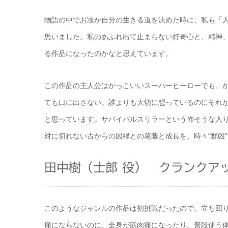
物語の中でお凛が自分の生きる道を決めた時に、私も「
思いました。私のあふれ出て止まらない好奇心と、精神
る作品になったのかなと思えています。
この作品の主人公はかっこいいスーパーヒーローでも、
ても口に出さない。誰よりも大切に想っているのにそれ
と思っています。サバイバルスリラーという怖そうな入
対に切れない古からの因縁との葛藤と成長を、時々“群凶
田中樹（士郎 役） クランクア
このようなジャンルの作品は初挑戦だったので、立ち回
痛にならないのに、全身が筋肉痛になったり。普段使う