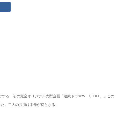
する、初の完全オリジナル大型企画「連続ドラマＷ I, KILL」。この
した。二人の共演は本作が初となる。