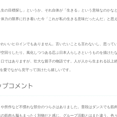
人生の目標探し」というか、それ自体が「生きる」という意味なのかな
、体力の限界に行き着いた今「これが私の生きる意味だったんだ」と思
かわいいヒロインでもありません。言いたいことも言わないし、思って
が空回りしたり。風化しつつある忍ぶ日本人らしさというものを描けた
り口ではありますが、壮大な親子の物語です。人が人から生まれる以上
”を愛でながら見守って頂けたら嬉しいです。
ップコメント
りや所作など不慣れな部分のつらさはありました。普段はダンスでも筋
体の筋肉も脳もまったく別物だと感じ、グループ活動とはまた違う、色