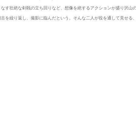
りなす壮絶な剣戟の立ち回りなど、想像を絶するアクションが盛り沢山
稽古を繰り返し、撮影に臨んだという。そんな二人が役を通して見せる