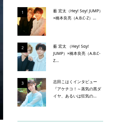
薮 宏太（Hey! Sɑy! JUMP）
1
×橋本良亮（A.B.C-Z）...
薮 宏太 （Hey! Sɑy!
2
JUMP）×橋本良亮（A.B.C-
Z...
志田こはくインタビュー
3
『アケチコ！～蒸気の黒ダ
イヤ、あるいは狂気の...