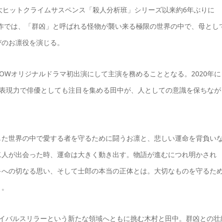
れた大ヒットクライムサスペンス「殺人分析班」シリーズ以来約6年ぶりに
作では、「群凶」と呼ばれる怪物が襲い来る極限の世界の中で、母とし
びのお凛役を演じる。
OWオリジナルドラマ初出演にして主演を務めることとなる。2020年に
広い表現力で俳優としても注目を集める田中が、人としての意識を保ちなが
した世界の中で愛する者を守るために闘うお凛と、悲しい運命を背負い
二人が出会った時、運命は大きく動き出す。物語が進むにつれ明かされ
キへの切なる思い、そして士郎の本当の正体とは。大切なものを守るた
く。
バイバルスリラーという新たな領域へともに挑む木村と田中。群凶との壮