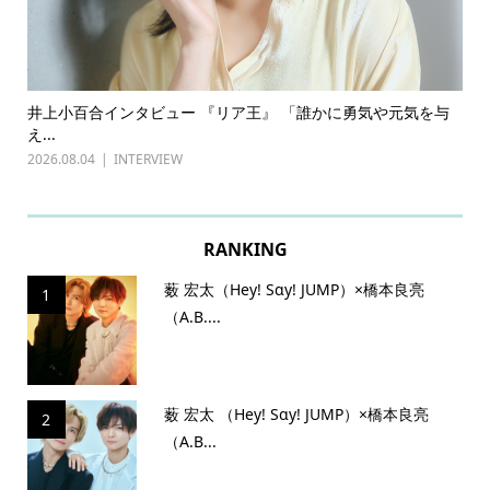
ある
井上小百合インタビュー 『リア王』 「誰かに勇気や元気を与
古
え...
『普
2026.08.04
INTERVIEW
202
RANKING
薮 宏太（Hey! Sɑy! JUMP）×橋本良亮
1
（A.B....
薮 宏太 （Hey! Sɑy! JUMP）×橋本良亮
2
（A.B...