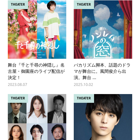
THEATER
THEATER
舞台『千と千尋の神隠し』名
バカリズム脚本、話題のドラ
古屋・御園座のライブ配信が
マが舞台に。風間俊介ら出
決定！
演。舞台 ...
2023.08.07
2025.10.02
THEATER
THEATER