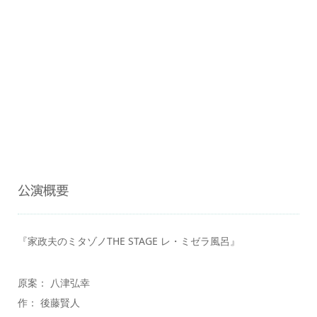
公演概要
『家政夫のミタゾノTHE STAGE レ・ミゼラ風呂』
原案： 八津弘幸
作： 後藤賢人