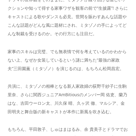
クションや知って得する家事ワザを観客の前で“生披露”! さらに
キャストによる歌やダンスも必見。世間を賑わすあんな話題や
こんな話題がどんな風に題材にされ、ミタゾノの手によってど
んな制裁を受けるのか。その行方にも注目だ。
家事のスキルは完璧、でも無表情で何を考えているのかわから
ない上、なぜか女装しているという謎に満ちた“最強の家政
夫”三田園薫（ミタゾノ）を演じるのは、もちろん松岡昌宏。
共演に、ミタゾノの相棒となる新人家政婦の荻野千紗子に生駒
里奈、さらに関西ジュニアAmBitiousのメンバー岡 佑吏、蘭乃
はな、吉田ウーロン太、川久保 晴、久ヶ沢 徹、マルシア、金
田明夫と舞台版の新キャストが本作に新風を吹き込む。
もちろん、平田敦子、しゅはまはるみ、余 貴美子とドラマでお