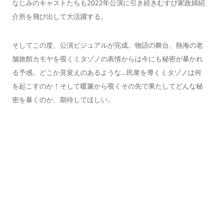
なじみのキャストたちも2022年公演に引き続きむすび家政婦紹
介所を飛び出して大活躍する。
そしてこの度、公演ビジュアルが完成。物語の舞台、熱海の老
舗旅館カモヤを覗くミタゾノの表情からは今にも秘密が暴かれ
る予感。どこか見覚えのあるような…民衆を導くミタゾノは何
を起こすのか！そして暖簾から覗くその先で果たしてどんな秘
密を暴くのか、期待してほしい。