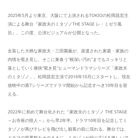
2025年5月より東京、大阪にて上演されるTOKIOの松岡昌宏主
演による舞台『家政夫のミタゾノTHE STAGE レ・ミゼラ風
呂』。この度、公演ビジュアルが公開となった。
女装した大柄な家政夫・三田園薫が、派遣された家庭・家族の
内情を覗き見し、そこに巣食う“根深い汚れ”までもスッキリと
落としていく痛快“覗き見”ヒューマンドラマシリーズ「家政夫
のミタゾノ」。松岡昌宏主演で2016年10月にスタートし、現在
放映中の第7シリーズでドラマ開始から記念すべき10年目を迎
える。
2022年に初めて舞台化された『家政夫のミタゾノ THE STAGE
～お寺座の怪人～』から早2年半。ドラマ10年目を記念してミ
タゾノが再びテレビを飛び出し観客の前に現れる。舞台では、
ドラマの世界観をそのままに、ミタゾノが繰り広げる激しいア