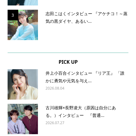
志田こはくインタビュー 『アケチコ！～蒸
3
気の黒ダイヤ、あるい...
PICK UP
井上小百合インタビュー 『リア王』 「誰
かに勇気や元気を与え...
2026.08.04
古川雄輝×長野凌大（原因は自分にあ
る。）インタビュー 『普通...
2026.07.27