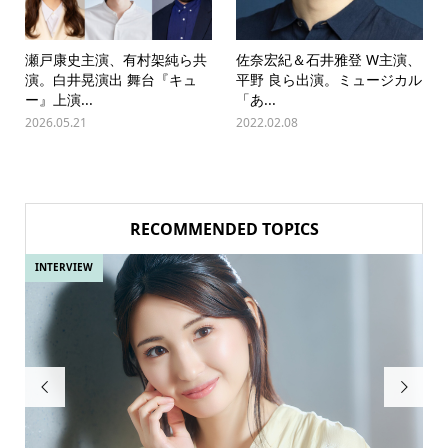
瀬戸康史主演、有村架純ら共
佐奈宏紀＆石井雅登 W主演、
演。白井晃演出 舞台『キュ
平野 良ら出演。ミュージカル
ー』上演...
「あ...
2026.05.21
2022.02.08
RECOMMENDED TOPICS
INTERVIEW
IN

