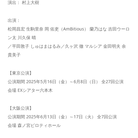
演出： 村上大樹
出演：
松岡昌宏 生駒里奈 岡 佑吏（AmBitious） 蘭乃はな 吉田ウーロ
ン太 川久保 晴
／平田敦子 しゅはまはるみ／久ヶ沢 徹 マルシア 金田明夫 余
貴美子
【東京公演】
公演期間 2025年5月16日（金）～6月8日（日） 全27回公演
会場 EXシアター六本木
【大阪公演】
公演期間 2025年6月13日（金）～17日（火） 全7回公演
会場 森ノ宮ピロティホール