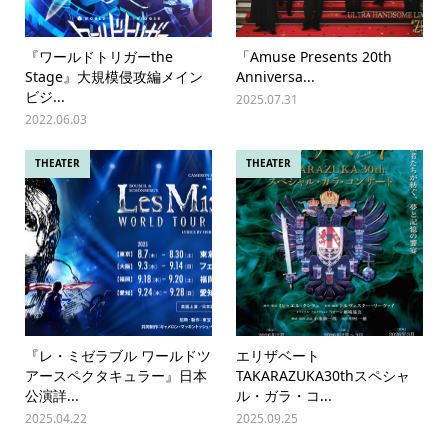
『ワールドトリガーthe
「Amuse Presents 20th
Stage』大規模侵攻編メイン
Anniversa...
ビジ...
2025.07.31
2022.06.03
THEATER
THEATER
『レ・ミゼラブル ワールドツ
エリザベート
アースペクタキュラー』日本
TAKARAZUKA30thスペシャ
公演詳...
ル・ガラ・コ...
2025.04.22
2025.09.25