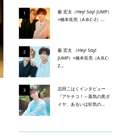
薮 宏太（Hey! Sɑy! JUMP）
1
×橋本良亮（A.B.C-Z）...
薮 宏太 （Hey! Sɑy!
2
JUMP）×橋本良亮（A.B.C-
Z...
志田こはくインタビュー
3
『アケチコ！～蒸気の黒ダ
イヤ、あるいは狂気の...