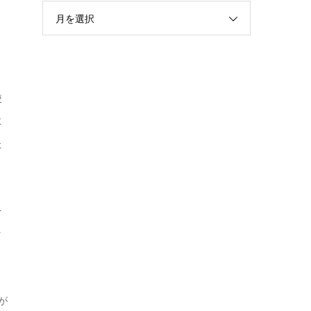
月を選択
・
使
に
た
を
ッ
が