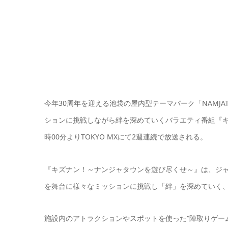
今年30周年を迎える池袋の屋内型テーマパーク「NAMJ
ションに挑戦しながら絆を深めていくバラエティ番組『キズ
時00分よりTOKYO MXにて2週連続で放送される。
『キズナン！～ナンジャタウンを遊び尽くせ～』は、ジ
を舞台に様々なミッションに挑戦し「絆」を深めていく
施設内のアトラクションやスポットを使った“陣取りゲー