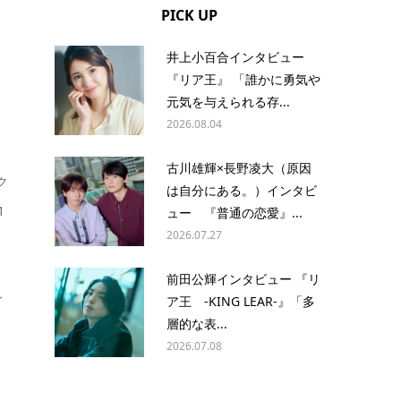
PICK UP
井上小百合インタビュー
『リア王』 「誰かに勇気や
元気を与えられる存...
2026.08.04
古川雄輝×長野凌大（原因
ク
は自分にある。）インタビ
1
ュー 『普通の恋愛』...
2026.07.27
前田公輝インタビュー 『リ
ン
ア王 -KING LEAR-』「多
層的な表...
2026.07.08