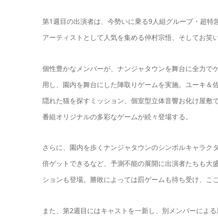
第1週目の出演者は、今勢いに乗る9人組グループ・超特
アーティストとして人気を集める仲村宗悟、そしてお笑い
個性豊かなメンバーが、ナンジャタウンを舞台に全力で
用し、園内を舞台にした陣取りゲームを実施。ユーキ＆
隠れた猫を探すミッション、個室型立体音響お化け屋敷
番組オリジナルの多彩なゲームが続々登場する。
さらに、園内を歩くナンジャタウンのシンボルキャラク
倍ゲットできるなど、予測不能の展開に出演者たちも大
ションも登場。勝敗によっては罰ゲームも待ち受け、こ
また、第2週目にはキャストを一新し、別メンバーによ