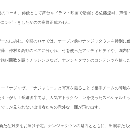
急のユーキ、俳優として舞台やドラマ・映画で活躍する佐藤流司、声優
コンビ・きしたかのの高野正成の4人。
ゲームに挑む。今回のロケでは、オープン前のナンジャタウンを特別に
佐藤、仲村＆高野のペアに分かれ、弓を使ったアクティビティや、園内
で絶叫回数を競うチャレンジなど、ナンジャタウンのコンテンツを使っ
ター「ナジャヴ」「ナジャミー」と写真を撮ることで相手チームの陣地
盛り上がり！番組後半では、人気アトラクションを使ったスペシャルミ
こでしか見られない出演者たちの意外な一面が飛び出す。
る新たな対決をお届け予定。ナンジャタウンの魅力とともに、出演者たち