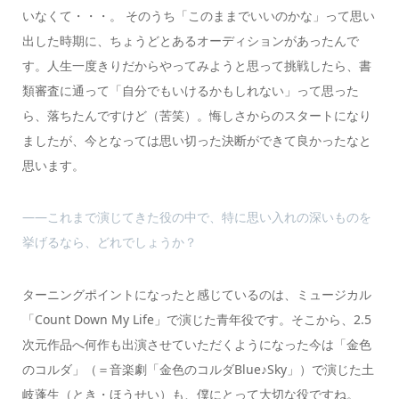
いなくて・・・。 そのうち「このままでいいのかな」って思い
出した時期に、ちょうどとあるオーディションがあったんで
す。人生一度きりだからやってみようと思って挑戦したら、書
類審査に通って「自分でもいけるかもしれない」って思った
ら、落ちたんですけど（苦笑）。悔しさからのスタートになり
ましたが、今となっては思い切った決断ができて良かったなと
思います。
――これまで演じてきた役の中で、特に思い入れの深いものを
挙げるなら、どれでしょうか？
ターニングポイントになったと感じているのは、ミュージカル
「Count Down My Life」で演じた青年役です。そこから、2.5
次元作品へ何作も出演させていただくようになった今は「金色
のコルダ」（＝音楽劇「金色のコルダBlue♪Sky」）で演じた土
岐蓬生（とき・ほうせい）も、僕にとって大切な役ですね。