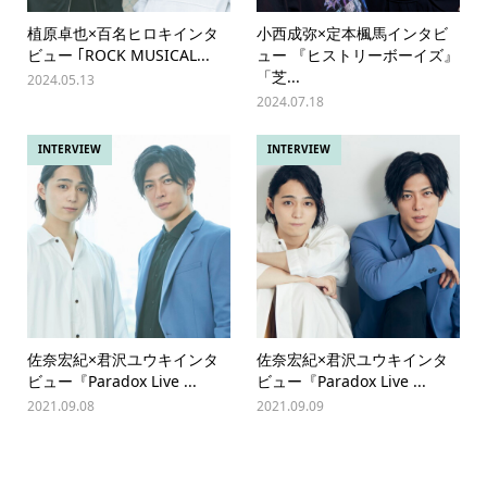
植原卓也×百名ヒロキインタ
小西成弥×定本楓馬インタビ
ビュー ｢ROCK MUSICAL...
ュー 『ヒストリーボーイズ』
「芝...
2024.05.13
2024.07.18
INTERVIEW
INTERVIEW
佐奈宏紀×君沢ユウキインタ
佐奈宏紀×君沢ユウキインタ
ビュー『Paradox Live ...
ビュー『Paradox Live ...
2021.09.08
2021.09.09