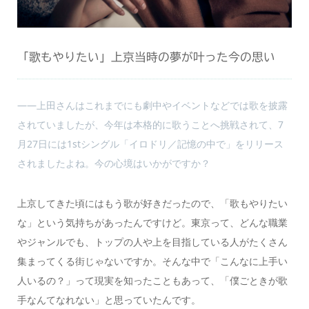
「歌もやりたい」上京当時の夢が叶った今の思い
――上田さんはこれまでにも劇中やイベントなどでは歌を披露
されていましたが、今年は本格的に歌うことへ挑戦されて、7
月27日には1stシングル「イロドリ／記憶の中で」をリリース
されましたよね。今の心境はいかがですか？
上京してきた頃にはもう歌が好きだったので、「歌もやりたい
な」という気持ちがあったんですけど。東京って、どんな職業
やジャンルでも、トップの人や上を目指している人がたくさん
集まってくる街じゃないですか。そんな中で「こんなに上手い
人いるの？」って現実を知ったこともあって、「僕ごときが歌
手なんてなれない」と思っていたんです。