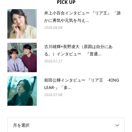
PICK UP
井上小百合インタビュー 『リア王』 「誰
かに勇気や元気を与え...
2026.08.04
古川雄輝×長野凌大（原因は自分にあ
る。）インタビュー 『普通...
2026.07.27
前田公輝インタビュー 『リア王 -KING
LEAR-』「多...
2026.07.08
月を選択