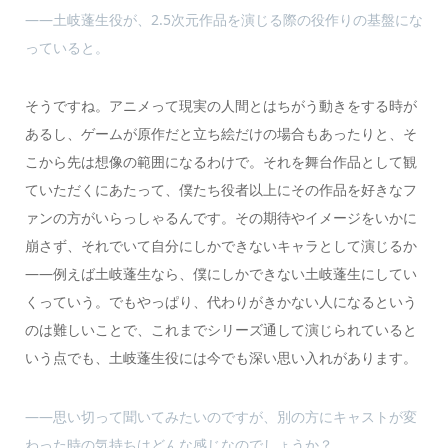
――土岐蓬生役が、2.5次元作品を演じる際の役作りの基盤にな
っていると。
そうですね。アニメって現実の人間とはちがう動きをする時が
あるし、ゲームが原作だと立ち絵だけの場合もあったりと、そ
こから先は想像の範囲になるわけで。それを舞台作品として観
ていただくにあたって、僕たち役者以上にその作品を好きなフ
ァンの方がいらっしゃるんです。その期待やイメージをいかに
崩さず、それでいて自分にしかできないキャラとして演じるか
――例えば土岐蓬生なら、僕にしかできない土岐蓬生にしてい
くっていう。でもやっぱり、代わりがきかない人になるという
のは難しいことで、これまでシリーズ通して演じられていると
いう点でも、土岐蓬生役には今でも深い思い入れがあります。
――思い切って聞いてみたいのですが、別の方にキャストが変
わった時の気持ちはどんな感じなのでしょうか？