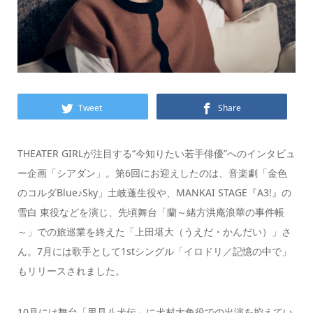
Tweet
Share
THEATER GIRLが注目する“今知りたい若手俳優”へのインタビュ
ー企画「シアダン」。第6回にお迎えしたのは、音楽劇「金色
のコルダBlue♪Sky」土岐蓬生役や、MANKAI STAGE『A3!』の
雪白 東役などを演じ、先頃舞台「蘭～緒方洪庵浪華の事件帳
～」での旅巡業を終えた「上田堪大（うえだ・かんだい）」さ
ん。7月には歌手として1stシングル「イロドリ／記憶の中で」
もリリースされました。
10月には舞台「里見八犬伝」に犬村大角役での出演を控えてい