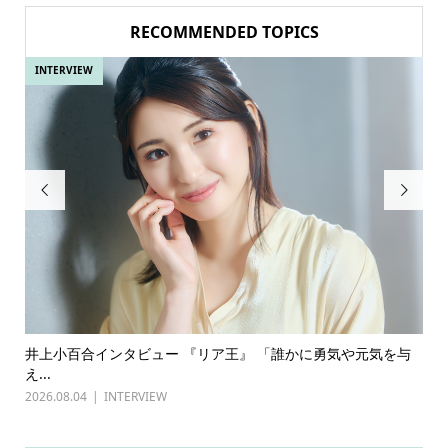
RECOMMENDED TOPICS
INTERVIEW
IN


ある
井上小百合インタビュー 『リア王』 「誰かに勇気や元気を与
古
え...
『普
2026.08.04
INTERVIEW
202