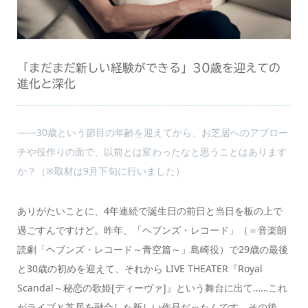
「まだまだ新しい経験ができる」30歳を迎えての
進化と深化
――30歳という節目の年齢を迎えてから、お芝居へのアプロー
チや役作りの面で、以前とは変わったなと思うことはあります
か？（※取材は9月下旬に行いました）
ありがたいことに、4年連続で誕生日の前日と当日を板の上で
過ごすんですけど。昨年、「ヘブンズ・レコード」（＝音楽朗
読劇「ヘブンズ・レコード～青空篇～」島崎役）で29歳の最後
と30歳の初めを迎えて、それから LIVE THEATER『Royal
Scandal～秘恋の歌姫[ディーヴァ]』という舞台に出て……これ
がライブと芝居を融合した新しい作品だったんです。その後、