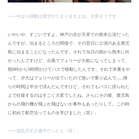
――やはり移動は疲労がたまりますよね。大変そうです。
いやいや、すごいですよ。神戸の次が天草での熊本公演だった
んですが、泊まるところの関係で、その翌日に公演のある鹿児
島に泊まることになったんです。それで当日の朝から熊本に向
かったんですけど、台風でフェリーが欠航になってしまって、
朝6時から5時間かけてバスで移動したんです。それで本番をや
って、夕方はフェリーが出ていたので急いで乗り込んで……帰
りの時間は半分で済んだんですけど、それでもバスに揺られた
上で往復するのはすごく大変でしたね。さらにその後、鹿児島
からの飛行機が飛ぶか飛ばないか事件もあったりして。この時
に初めて航空法ってものを学びました（笑）。
――波乱万丈の道中だったと（笑）。