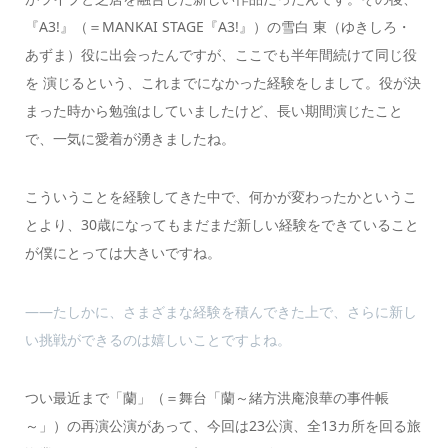
『A3!』（＝MANKAI STAGE『A3!』）の雪白 東（ゆきしろ・
あずま）役に出会ったんですが、ここでも半年間続けて同じ役
を 演じるという、これまでになかった経験をしまして。役が決
まった時から勉強はしていましたけど、長い期間演じたこと
で、一気に愛着が湧きましたね。
こういうことを経験してきた中で、何かが変わったかというこ
とより、30歳になってもまだまだ新しい経験をできていること
が僕にとっては大きいですね。
――たしかに、さまざまな経験を積んできた上で、さらに新し
い挑戦ができるのは嬉しいことですよね。
つい最近まで「蘭」（＝舞台「蘭～緒方洪庵浪華の事件帳
～」）の再演公演があって、今回は23公演、全13カ所を回る旅