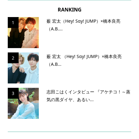
RANKING
薮 宏太（Hey! Sɑy! JUMP）×橋本良亮
1
（A.B....
薮 宏太 （Hey! Sɑy! JUMP）×橋本良亮
2
（A.B...
志田こはくインタビュー 『アケチコ！～蒸
3
気の黒ダイヤ、あるい...