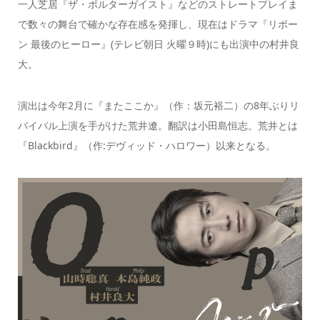
一人芝居『ザ・ポルターガイスト』などのストレートプレイま
で数々の舞台で確かな存在感を発揮し、現在はドラマ『リボー
ン 最後のヒーロー』(テレビ朝日 火曜９時)にも出演中の村井良
大。
演出は今年2月に『またここか』（作：坂元裕二）の8年ぶりリ
バイバル上演を手がけた荒井遼。翻訳は小田島恒志。荒井とは
『Blackbird』（作:デヴィッド・ハロワー）以来となる。