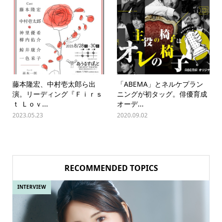
藤本隆宏、中村壱太郎ら出
「ABEMA」とネルケプラン
演。リーディング『Ｆｉｒｓ
ニングが初タッグ。俳優育成
ｔ Ｌｏｖ...
オーデ...
2023.05.23
2020.09.02
RECOMMENDED TOPICS
INTERVIEW
IN