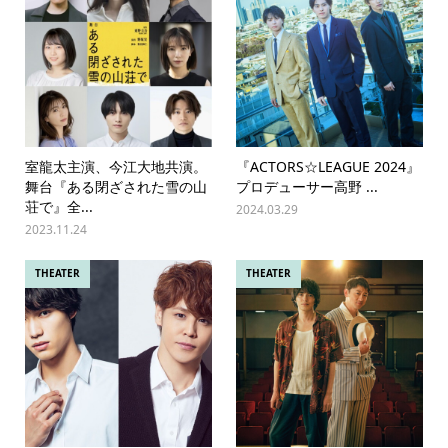
室⿓太主演、今江⼤地共演。
『ACTORS☆LEAGUE 2024』
舞台『ある閉ざされた雪の⼭
プロデューサー高野 ...
荘で』全...
2024.03.29
2023.11.24
THEATER
THEATER