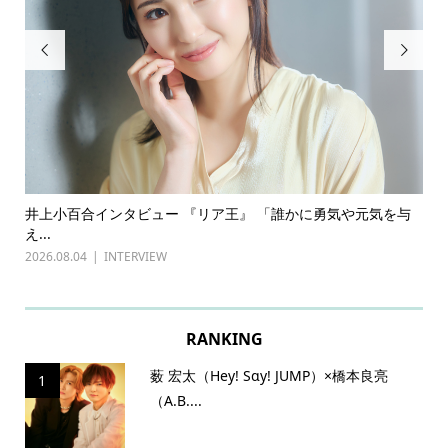


ある
井上小百合インタビュー 『リア王』 「誰かに勇気や元気を与
古
え...
『普
2026.08.04
INTERVIEW
202
RANKING
薮 宏太（Hey! Sɑy! JUMP）×橋本良亮
1
（A.B....