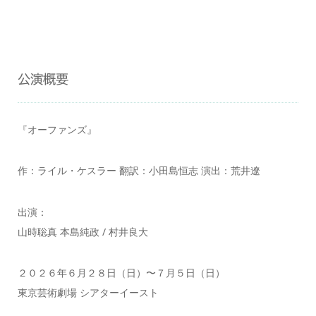
公演概要
『オーファンズ』
作：ライル・ケスラー 翻訳：小田島恒志 演出：荒井遼
出演：
山時聡真 本島純政 / 村井良大
２０２６年６月２８日（日）〜７月５日（日）
東京芸術劇場 シアターイースト