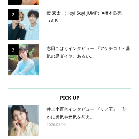
薮 宏太 （Hey! Sɑy! JUMP）×橋本良亮
2
（A.B...
志田こはくインタビュー 『アケチコ！～蒸
3
気の黒ダイヤ、あるい...
PICK UP
井上小百合インタビュー 『リア王』 「誰
かに勇気や元気を与え...
2026.08.04