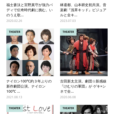
福士蒼汰と宮野真守が強力バ
林遣都、山本耕史初共演。音
ディで伝奇時代劇に挑む。い
楽劇『浅草キッド』ビジュア
のうえ歌...
ルと全キ...
2020.02.26
2023.07.03
THEATER
THEATER
ナイロン100℃約３年ぶりの
古田新太主演。劇団☆新感線
新作劇団公演。ナイロン
『けむりの軍団』が ゲキ×シ
100℃ ...
ネで全...
2021.08.13
2020.06.08
THEATER
THEATER