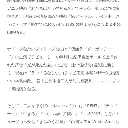
愛情深いが凶暴な面のある兄のトリート役には、宮崎駿監督の
アニメ映画『君たちはどう生きるか』で主人公・眞人の声に抜
擢され、現在は主演を務めた映画『90メートル』が公開中。さ
らにドラマ『時すでにおスシ!?』(TBS 火曜１０時)にも出演中の
山時聡真。
ナイーブな弟のフィリップ役には『仮面ライダーガッチャー
ド』の主演でデビューし、今年1月に紀伊國屋ホールで上演さ
れた舞台『光が死んだ夏』の主役、辻中佳紀役も記憶に新し
く、現在はドラマ『るなしい』(テレビ東京 木曜24時半)に出演
中の本島純政。 若手注目俳優二人が共に翻訳劇ストレートプレ
イ初出演となる。
そして、二人を導く謎の男ハロルド役には『RENT』『デスノ
ート』『生きる』『この世界の片隅に』『手紙2025』などのミ
ュージカルから『きらめく星座』『白衛軍 The White Guard』