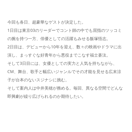
今回も各日、超豪華なゲストが決定した。
1日目は東京03のリーダーでコント師の中でも屈指のツッコミ
の腕を持つ一方、俳優としての活躍もみせる飯塚悟志。
2日目は、デビューから10年を迎え、数々の映画やドラマに出
演し、まっすぐな好青年から悪役までこなす福士蒼汰。
そして3日目には、女優としての実力と人気を持ちながら、
CM、舞台、歌手と幅広いジャンルでその才能を見せる広末涼
子が台本のないスジナシに挑む。
そして案内人は中井美穂が務める。毎回、異なる空間でどんな
即興劇が繰り広げられるのか期待したい。