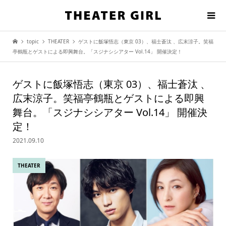
topic
THEATER
ゲストに飯塚悟志（東京 03）、福士蒼汰 、広末涼子。笑福
亭鶴瓶とゲストによる即興舞台。「スジナシシアター Vol.14」 開催決定！
ゲストに飯塚悟志（東京 03）、福士蒼汰 、
広末涼子。笑福亭鶴瓶とゲストによる即興
舞台。「スジナシシアター Vol.14」 開催決
定！
2021.09.10
THEATER