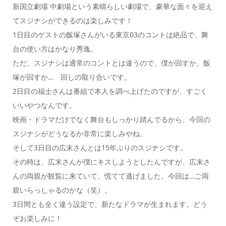
新国立劇場 中劇場という素晴らしい劇場で、豪華な面々を迎え
てスジナシができるのは楽しみです！
1日目のゲストの飯塚さんがいる東京03のコントは絶品で、舞
台の使い方はかなり秀逸。
ただ、スジナシは通常のコントとは違うので、僕が回すか、飯
塚が回すか… 回しの取り合いです。
2日目の福士さんは番組で本人を調べ上げたのですが、すごく
いいやつなんです。
映画・ドラマだけでなく舞台もしっかり踏んでるから、今回の
スジナシがどうなるか非常に楽しみやね。
そして3日目の広末さんとは15年ぶりのスジナシです。
その時は、広末さんが僕にキスしようとしたんですが、広末さ
んの両親が観覧に来ていて、慌てて逃げました。今回は…ご両
親いらっしゃるのかな（笑）。
3日間とも全く違う設定で、新たなドラマが生まれます。どう
ぞお楽しみに！