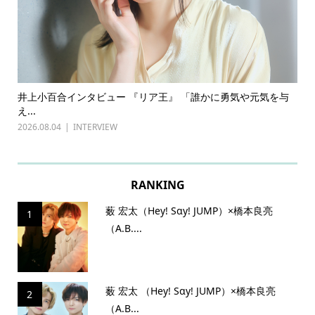
ある
井上小百合インタビュー 『リア王』 「誰かに勇気や元気を与
古
え...
『普
2026.08.04
INTERVIEW
202
RANKING
薮 宏太（Hey! Sɑy! JUMP）×橋本良亮
1
（A.B....
薮 宏太 （Hey! Sɑy! JUMP）×橋本良亮
2
（A.B...