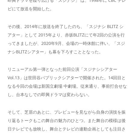
即興ドラマを繰り広げる「スジナシ」 は、1998年に CBC テレ
ビにて放送を開始した。
その後、2014年に放送を終了したのち、「スジナシ BLITZ シ
アター」として 2015年より、赤坂BLITZにて年2回の公演を行
ってきましたが、2020年9月、会場の一時休館に伴い、「スジ
ナシBLITZシアター」も幕を下ろすこととなった。
リニューアル第一弾となった前回公演「スジナシシアター
Vol.13」は世田谷パブリックシアターで開催された。14回目と
なる今回の会場は新国立劇場 中劇場。従来通り、事前打合せな
し、台本なしでの即興ドラマは変わらない。
そして、芝居のあとに、プレビューを見ながら自身の演技を振
り返るトークもこの舞台の魅力のひとつ。また舞台の模様は後
日テレビでも放映し、舞台とテレビの連動企画としても注目さ