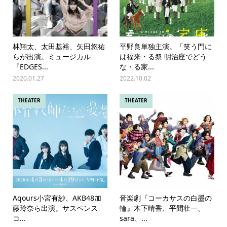
林翔太、太田基裕、矢田悠祐
平野良単独主演。「笑う門に
らが出演。ミュージカル
は福来・る祭 明治座でどう
『EDGES...
な・る家...
2020.01.27
2022.10.02
THEATER
THEATER
Aqours小宮有紗、AKB48加
音楽劇『コーカサスの白墨の
藤玲奈ら出演。サスペンス
輪』木下晴香、平間壮一、
コ...
sara、...