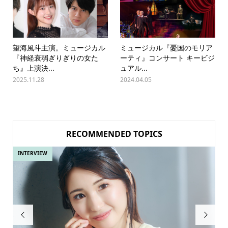
望海風斗主演。ミュージカル
ミュージカル『憂国のモリア
『神経衰弱ぎりぎりの女た
ーティ』コンサート キービジ
ち』上演決...
ュアル...
2025.11.28
2024.04.05
RECOMMENDED TOPICS
INTERVIEW
IN

