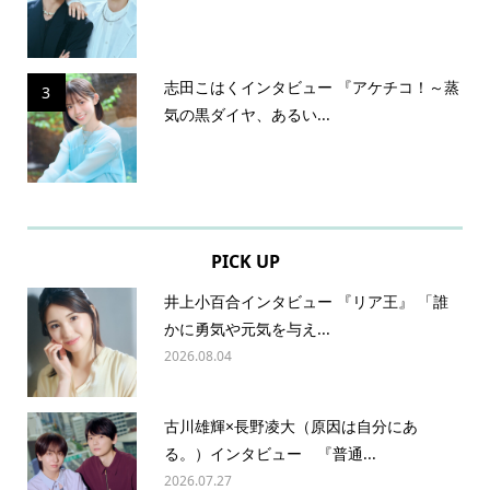
志田こはくインタビュー 『アケチコ！～蒸
3
気の黒ダイヤ、あるい...
PICK UP
井上小百合インタビュー 『リア王』 「誰
かに勇気や元気を与え...
2026.08.04
古川雄輝×長野凌大（原因は自分にあ
る。）インタビュー 『普通...
2026.07.27