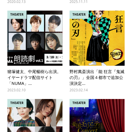
2020.02.13
2025.11.11
THEATER
THEATER
猪塚健太、中尾暢樹ら出演。
野村萬斎演出「能 狂言『鬼滅
イヤードラマ配信サイト
の刃』」全国４都市で追加公
「NUMA」...
演決定...
2023.02.10
2023.02.14
THEATER
THEATER