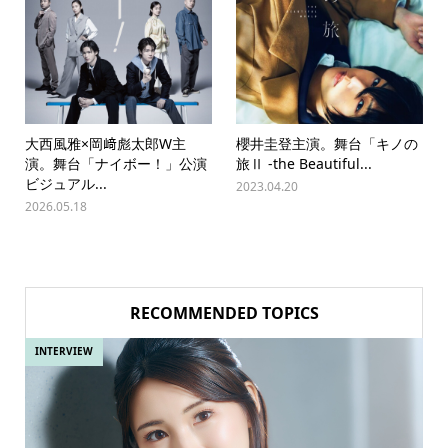
大西風雅×岡﨑彪太郎W主
櫻井圭登主演。舞台「キノの
演。舞台「ナイボー！」公演
旅Ⅱ -the Beautiful...
ビジュアル...
2023.04.20
2026.05.18
RECOMMENDED TOPICS
INTERVIEW
IN