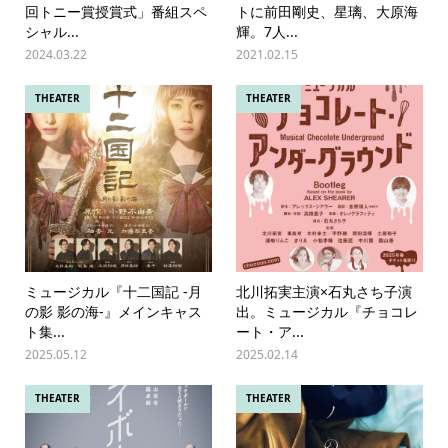
回トニー賞授賞式」番組スペ
トに前田剛史、星璃、大原海
シャル...
輝。7人...
2024.03.22
2021.02.15
THEATER
THEATER
ミュージカル『十二国記 ‐月
北川拓実主演×石丸さち子演
の影 影の海‐』メインキャス
出。ミュージカル『チョコレ
ト集...
ート・ア...
2025.05.12
2025.02.14
THEATER
THEATER