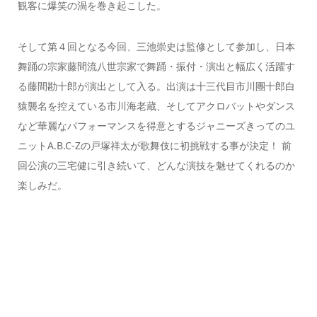
観客に爆笑の渦を巻き起こした。
そして第４回となる今回、三池崇史は監修として参加し、日本
舞踊の宗家藤間流八世宗家で舞踊・振付・演出と幅広く活躍す
る藤間勘十郎が演出として入る。出演は十三代目市川團十郎白
猿襲名を控えている市川海老蔵、そしてアクロバットやダンス
など華麗なパフォーマンスを得意とするジャニーズきってのユ
ニットA.B.C-Zの戸塚祥太が歌舞伎に初挑戦する事が決定！ 前
回公演の三宅健に引き続いて、どんな演技を魅せてくれるのか
楽しみだ。