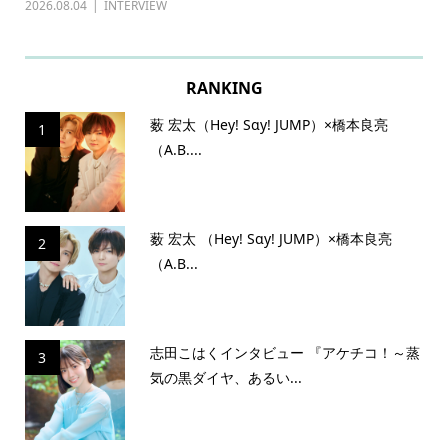
2026.08.04
INTERVIEW
202
RANKING
薮 宏太（Hey! Sɑy! JUMP）×橋本良亮
1
（A.B....
薮 宏太 （Hey! Sɑy! JUMP）×橋本良亮
2
（A.B...
志田こはくインタビュー 『アケチコ！～蒸
3
気の黒ダイヤ、あるい...