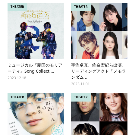
THEATER
THEATER
ミュージカル『憂国のモリア
宇佐卓真、佐奈宏紀ら出演。
ーティ』Song Collecti...
リーディングアクト「メモラ
ンダム ...
2023.12.18
2023.11.01
THEATER
THEATER