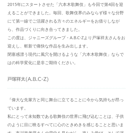
2015年にスタートさせた「六本木歌舞伎」も今回で第4回を迎
えることができました。毎回、歌舞伎界のみならず様々な分野
にて第一線でご活躍される方々のエネルギーをお借りしなが
ら、作品づくりに向き合ってきました。
この度は、ジャニーズグループ・A.B.C-Zより戸塚祥太さんをお
迎えし、斬新で痛快な作品を生み出します。
閉塞感漂う現代に風穴を開けるような「六本木歌舞伎」ならで
はの科学変化に是非ご期待ください。
戸塚祥太(A.B.C-Z)
『偉大な先輩方と同じ舞台に立てることに今から気持ちが昂っ
ています。
私にとって未知数である歌舞伎の世界に飛び込むことは、子供
のように目に映るすべてに心のときめきを感じることと思いま
す。市川海老蔵さんの背中を見ながら、楽しみ学び、そして演