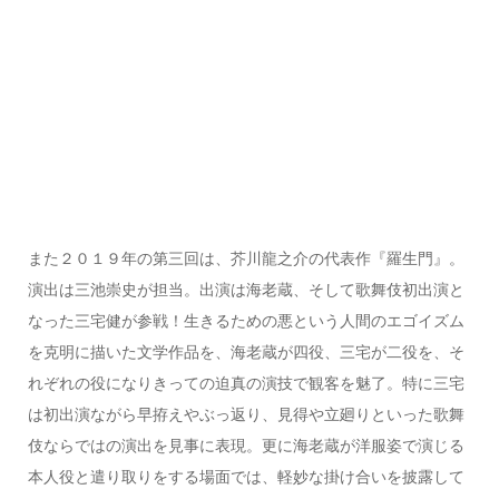
また２０１９年の第三回は、芥川龍之介の代表作『羅生門』。
演出は三池崇史が担当。出演は海老蔵、そして歌舞伎初出演と
なった三宅健が参戦！生きるための悪という人間のエゴイズム
を克明に描いた文学作品を、海老蔵が四役、三宅が二役を、そ
れぞれの役になりきっての迫真の演技で観客を魅了。特に三宅
は初出演ながら早拵えやぶっ返り、見得や立廻りといった歌舞
伎ならではの演出を見事に表現。更に海老蔵が洋服姿で演じる
本人役と遣り取りをする場面では、軽妙な掛け合いを披露して