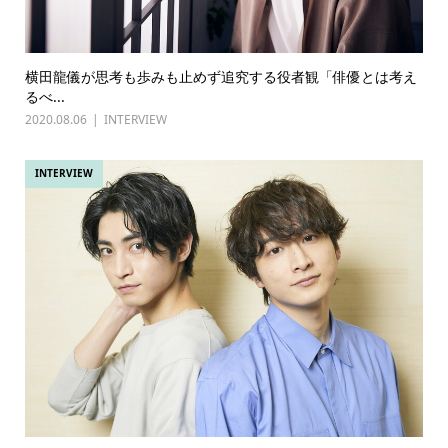
横田龍儀が思考も歩みも止めず追究する役者観「俳優とは考え
るべ...
2020.08.06
INTERVIEW
INTERVIEW