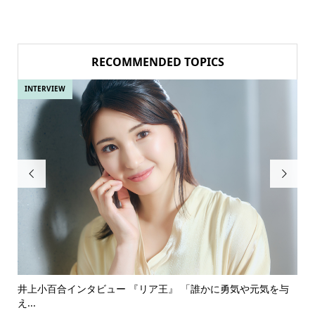
RECOMMENDED TOPICS
INTERVIEW
IN


ある
井上小百合インタビュー 『リア王』 「誰かに勇気や元気を与
古
え...
『普