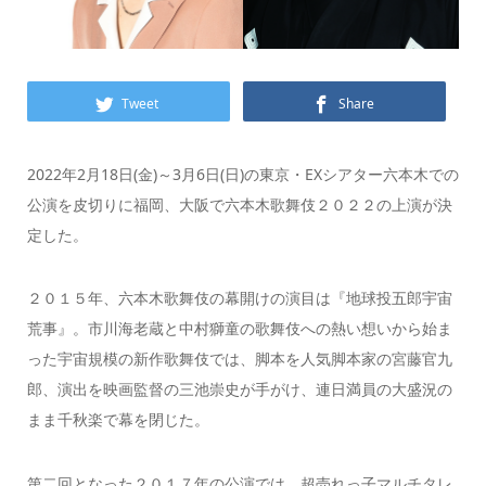
Tweet
Share
2022年2月18日(金)～3月6日(日)の東京・EXシアター六本木での
公演を皮切りに福岡、大阪で六本木歌舞伎２０２２の上演が決
定した。
２０１５年、六本木歌舞伎の幕開けの演目は『地球投五郎宇宙
荒事』。市川海老蔵と中村獅童の歌舞伎への熱い想いから始ま
った宇宙規模の新作歌舞伎では、脚本を人気脚本家の宮藤官九
郎、演出を映画監督の三池崇史が手がけ、連日満員の大盛況の
まま千秋楽で幕を閉じた。
第二回となった２０１７年の公演では、超売れっ子マルチタレ