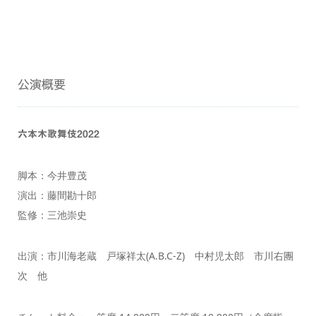
公演概要
六本木歌舞伎2022
脚本：今井豊茂
演出：藤間勘十郎
監修：三池崇史
出演：市川海老蔵 戸塚祥太(A.B.C-Z) 中村児太郎 市川右團
次 他