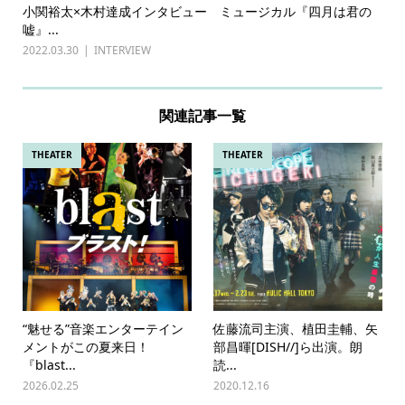
小関裕太×木村達成インタビュー ミュージカル『四月は君の
嘘』...
2022.03.30
INTERVIEW
関連記事一覧
THEATER
THEATER
“魅せる”音楽エンターテイン
佐藤流司主演、植田圭輔、矢
メントがこの夏来日！
部昌暉[DISH//]ら出演。朗
『blast...
読...
2026.02.25
2020.12.16