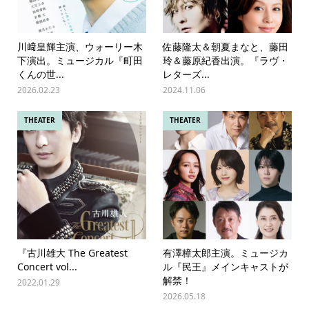
川﨑皇輝主演、ウォーリー木
佐藤隆太＆朝夏まなと、藤田
下演出。ミュージカル『町田
玲＆藤原紀香出演。『ラヴ・
くんの世...
レターズ...
2026.02.23
2024.11.06
THEATER
THEATER
『古川雄大 The Greatest
有澤樟太郎主演。ミュージカ
Concert vol...
ル『民王』メインキャストが
解禁！
2022.01.29
2026.05.18