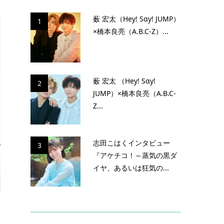
薮 宏太（Hey! Sɑy! JUMP）
1
×橋本良亮（A.B.C-Z）...
薮 宏太 （Hey! Sɑy!
2
JUMP）×橋本良亮（A.B.C-
Z...
志田こはくインタビュー
3
『アケチコ！～蒸気の黒ダ
イヤ、あるいは狂気の...