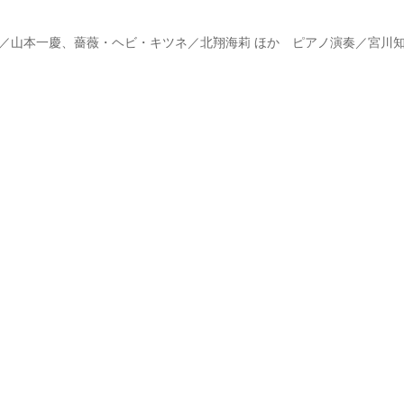
)、飛行士／山本一慶、薔薇・ヘビ・キツネ／北翔海莉 ほか ピアノ演奏／宮川