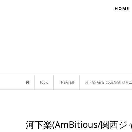
HOME
topic
THEATER
河下楽(AmBitious/関
河下楽(AmBitious/関