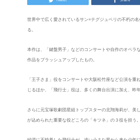
世界中で広く愛されているサン=テグジュペリの不朽の名作
る。
本作は、「鍵盤男子」などのコンサートや自作のオペラな
作品をブラッシュアップしたもの。
「王子さま」役をコンサートや大阪松竹座など公演を重ね着実に
じるほか、「飛行士」役は、多くの舞台出演に加え、昨
さらに元宝塚歌劇団星組トップスターの北翔海莉が、美
が込められた重要な役どころの「キツネ」の３役を担う
砂漠に不時着した飛行士が、遠い小さな星から来た少年