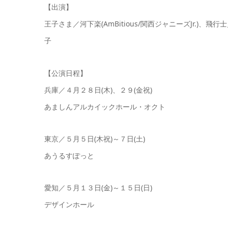
【出演】
王子さま／河下楽(AmBitious/関西ジャニーズJr.
子
【公演日程】
兵庫／４月２８日(木)、２９(金祝)
あましんアルカイックホール・オクト
東京／５月５日(木祝)～７日(土)
あうるすぽっと
愛知／５月１３日(金)～１５日(日)
デザインホール