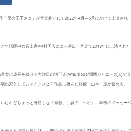
「星の王子さま」が音楽劇として2022年4月～5月にかけて上演され
どで活躍中の音楽家/中村匡宏による演出・音楽で2019年に上演された
成長を続ける大注目の河下楽(AmBitious/関西ジャニーズJr.)が演
年演出家としてシェイクスピア作品に挑んだ俳優・山本一慶が務める。
しいけれどちょっと身勝手な「薔薇」、謎の「ヘビ」、本作のメッセー
。
に出会う不思議な物語は、人間の絆や愛の意味を問う哲学的な童話とし