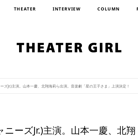
THEATER
INTERVIEW
COLUMN
西ジャニーズJr.)主演。山本一慶、北翔海莉ら出演。音楽劇「星の王子さま」上演決定！
西ジャニーズJr.)主演。山本一慶、北翔