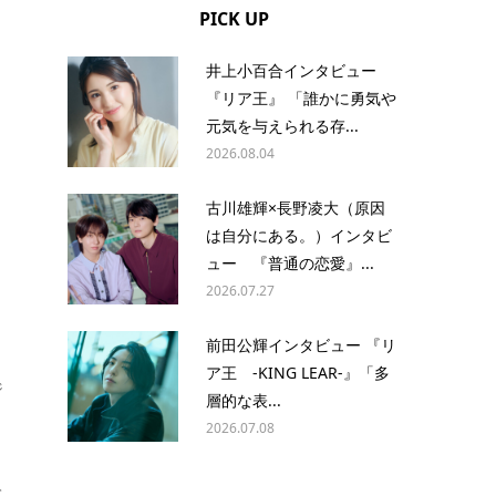
PICK UP
井上小百合インタビュー
『リア王』 「誰かに勇気や
元気を与えられる存...
2026.08.04
古川雄輝×長野凌大（原因
は自分にある。）インタビ
ュー 『普通の恋愛』...
2026.07.27
前田公輝インタビュー 『リ
ア王 -KING LEAR-』「多
ジ
層的な表...
2026.07.08
て