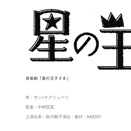
音楽劇「星の王子さま」
作：サン=テグジュペリ
音楽：中村匡宏
上演台本：助川順子演出・振付：KAZOO