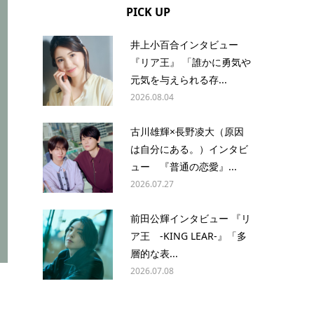
PICK UP
井上小百合インタビュー
『リア王』 「誰かに勇気や
元気を与えられる存...
2026.08.04
古川雄輝×長野凌大（原因
は自分にある。）インタビ
ュー 『普通の恋愛』...
2026.07.27
前田公輝インタビュー 『リ
ア王 -KING LEAR-』「多
層的な表...
2026.07.08