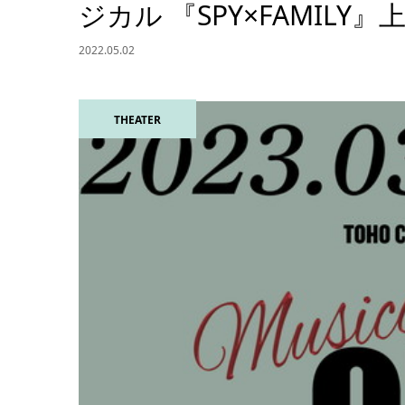
ジカル 『SPY×FAMILY
2022.05.02
THEATER