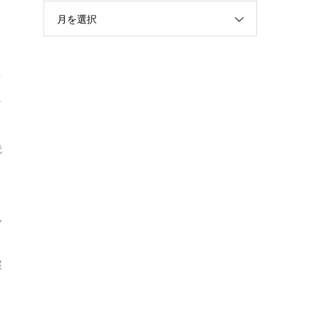
月を選択
イ
ラ
リ
読
ん
展