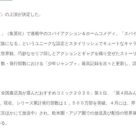
ILY』の上演が決定した。
＋」（集英社）で連載中のスパイアクション＆ホームコメディ。「スパ
家族になる」というユニークな設定とスタイリッシュでキュートなキャ
た世界観、巧妙なセリフ回しとアクションとギャグを織り交ぜたストー
ト数・発行部数における「少年ジャンプ＋」最高記録を次々と更新し、
「全国書店員が選んだおすすめコミック２０２０」第１位、「第４回み
出され、現在、シリーズ累計発行部数は１，５００万部を突破。４月には、早
東京ほかにて放送中）され、欧米圏・アジア圏での放送及び配信の世界
いる。