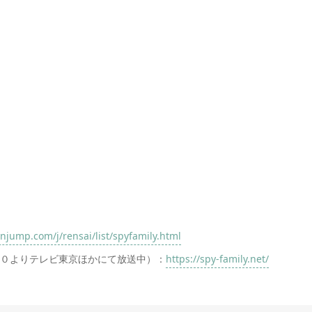
njump.com/j/rensai/list/spyfamily.html
：００よりテレビ東京ほかにて放送中）：
https://spy-family.net/