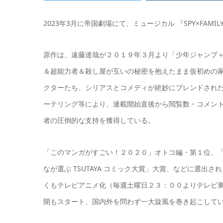
2023年3月に帝国劇場にて、ミュージカル 『SPY×FAM
原作は、遠藤達哉が２０１９年３月より「少年ジャンプ
＆超能力者＆殺し屋が互いの秘密を抱えたまま仮初めの
クターたち、シリアスとコメディが絶妙にブレンドされ
ーテリング等により、連載開始直後から閲覧数・コメン
者の圧倒的な支持を獲得している。
「このマンガがすごい！２０２０」オトコ編・第１位、
なが選ぶ TSUTAYA コミック大賞」大賞、などに選
くもテレビアニメ化（毎週土曜日２３：００よりテレビ
開もスタート、国内外を問わず一大旋風を巻き起こして