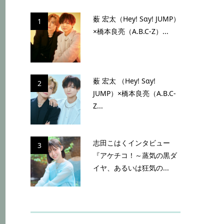
薮 宏太（Hey! Sɑy! JUMP）
1
×橋本良亮（A.B.C-Z）...
薮 宏太 （Hey! Sɑy!
2
JUMP）×橋本良亮（A.B.C-
Z...
志田こはくインタビュー
3
『アケチコ！～蒸気の黒ダ
イヤ、あるいは狂気の...