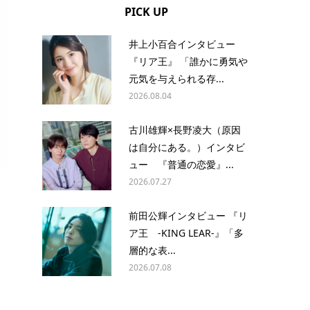
PICK UP
井上小百合インタビュー
『リア王』 「誰かに勇気や
元気を与えられる存...
2026.08.04
古川雄輝×長野凌大（原因
は自分にある。）インタビ
ュー 『普通の恋愛』...
2026.07.27
前田公輝インタビュー 『リ
ア王 -KING LEAR-』「多
層的な表...
2026.07.08