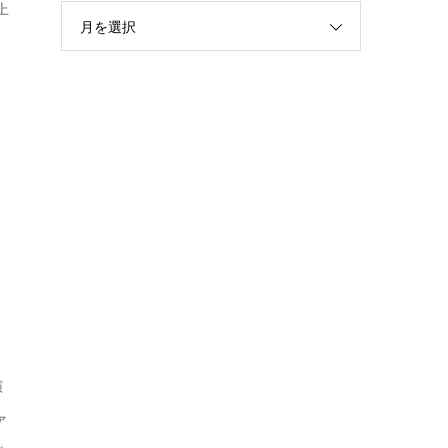
上
月を選択
演
ァ