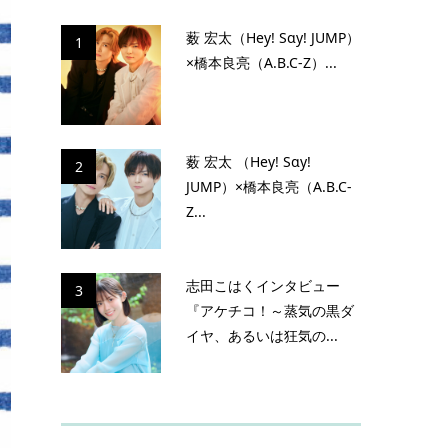
薮 宏太（Hey! Sɑy! JUMP）
1
×橋本良亮（A.B.C-Z）...
薮 宏太 （Hey! Sɑy!
2
JUMP）×橋本良亮（A.B.C-
Z...
志田こはくインタビュー
3
『アケチコ！～蒸気の黒ダ
イヤ、あるいは狂気の...