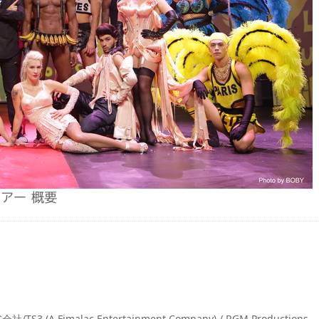
ツアー 概要
malac Entertainment Company) / RGM Productions