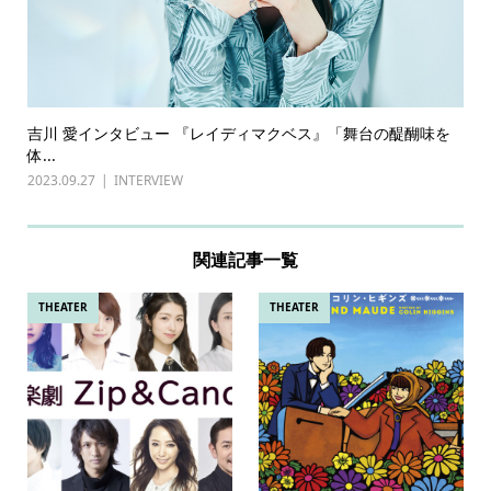
吉川 愛インタビュー 『レイディマクベス』「舞台の醍醐味を
体...
2023.09.27
INTERVIEW
関連記事一覧
THEATER
THEATER