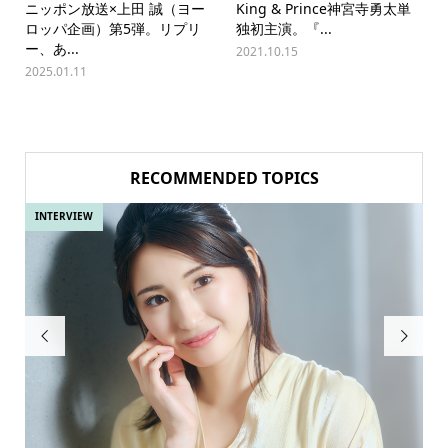
ニッポン放送×上田 誠（ヨー
King & Prince神宮寺勇太単
ロッパ企画）第5弾。リプリ
独初主演。『...
ー、あ...
2021.10.15
2025.01.11
RECOMMENDED TOPICS
INTERVIEW
IN

