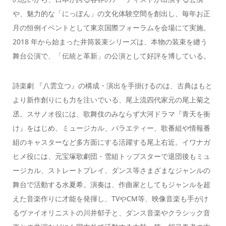
や、魅力的な「にっぽん」の文化体験空間を創出し、毎年お正
月の恒例イベントとして東京国際フォーラムを会場にて実施。
2018 年から始まった井筒装束シリーズは、本物の装束を纏う
舞台公演で、「伝統と革新」の公演として好評を博している。
詩楽劇 『八雲立つ』の構成・演出を手掛けるのは、古典はもと
より新作創りにも力を注いでいる、尾上流四代家元の尾上菊之
丞。スサノオ役には、歌舞伎のみならず大河ドラマ『青天を衝
け』をはじめ、ミュージカル、バラエティー、歌番組や情報番
組のキャスターなど多方面にする活躍する尾上右近。イワナガ
ヒメ役には、元宝塚歌劇団・雪組トップスターで退団後もミュ
ージカル、ストレートプレイ、ダンス等さまざまなジャンルの
舞台で活動する水夏希。演奏は、作曲家としてもジャンルを超
えた音楽作りに才能を発揮し、TVやCM等、映像音楽も手がけ
るヴァイオリニストの川井郁子と、ダンス音楽やクラシック音