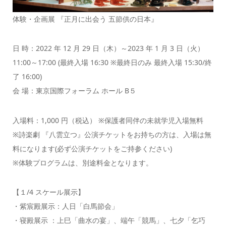
体験・企画展 『正月に出会う 五節供の日本』
日 時：2022 年 12 月 29 日（木）～2023 年 1 月 3 日（火）
11:00～17:00 (最終入場 16:30 ※最終日のみ 最終入場 15:30/終
了 16:00)
会 場：東京国際フォーラム ホール B５
入場料：1,000 円（税込） ※保護者同伴の未就学児入場無料
※詩楽劇 『八雲立つ』公演チケットをお持ちの方は、入場は無
料になります(必ず公演チケットをご持参ください)
※体験プログラムは、別途料金となります。
【１/4 スケール展示】
・紫宸殿展示：人日「白馬節会」
・寝殿展示 ：上巳「曲水の宴」、端午「競馬」、七夕「乞巧