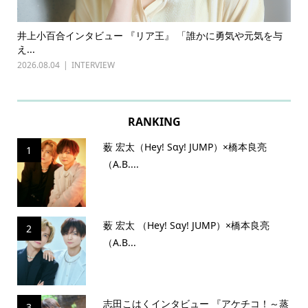
ある
井上小百合インタビュー 『リア王』 「誰かに勇気や元気を与
古
え...
『普
2026.08.04
INTERVIEW
202
RANKING
薮 宏太（Hey! Sɑy! JUMP）×橋本良亮
1
（A.B....
薮 宏太 （Hey! Sɑy! JUMP）×橋本良亮
2
（A.B...
志田こはくインタビュー 『アケチコ！～蒸
3