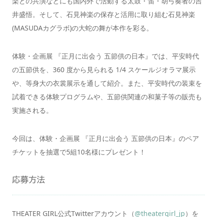
楽との共演などにも国内外で活動する太鼓・笛・胡弓奏者の吉
井盛悟。そして、石見神楽の保存と活用に取り組む石見神楽
(MASUDAカグラボ)の大蛇の舞が本作を彩る。
体験・企画展 『正月に出会う 五節供の日本』では、平安時代
の五節供を、360 度から見られる 1/4 スケールジオラマ展示
や、等身大の衣裳展示を通して紹介。また、平安時代の装束を
試着できる体験プログラムや、五節供関連の和菓子等の販売も
実施される。
今回は、体験・企画展 『正月に出会う 五節供の日本』のペア
チケットを抽選で5組10名様にプレゼント！
応募方法
THEATER GIRL公式Twitterアカウント（
@theatergirl_jp
）を