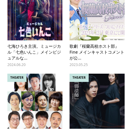
七海ひろき主演。ミュージカ
歌劇『桜蘭高校ホスト部』
ル「七色いんこ」メインビジ
Fine メインキャストコメント
ュアルな...
が公...
2024.06.20
2023.05.25
THEATER
THEATER