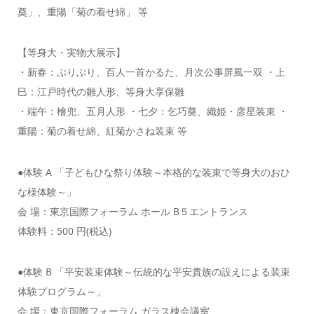
奠」、重陽「菊の着せ綿」 等
【等身大・実物大展示】
・新春：ぶりぶり、百人一首かるた、月次公事屏風一双 ・上
巳：江戸時代の雛人形、等身大享保雛
・端午：檜兜、五月人形 ・七夕：乞巧奠、織姫・彦星装束 ・
重陽：菊の着せ綿、紅菊かさね装束 等
●体験 A 「子どもひな祭り体験～本格的な装束で等身大のおひ
な様体験～」
会 場：東京国際フォーラム ホール B５エントランス
体験料：500 円(税込)
●体験 B 「平安装束体験～伝統的な平安貴族の設えによる装束
体験プログラム～」
会 場：東京国際フォーラム ガラス棟会議室