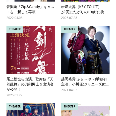
音楽劇「Zip&Candy」キャス
岩﨑大昇（KEY TO LIT）
トを一新して再演...
が“死にたがりの19歳”に挑...
2022.04.08
2026.07.28
THEATER
THEATER
尾上松也ら出演。歌舞伎『刀
越岡裕貴(ふぉ～ゆ～)単独初
剣乱舞』の刀剣男士＆出演者
主演、小川優(ジャニーズJr.)...
が公開！
2021.04.03
2025.01.22
THEATER
THEATER