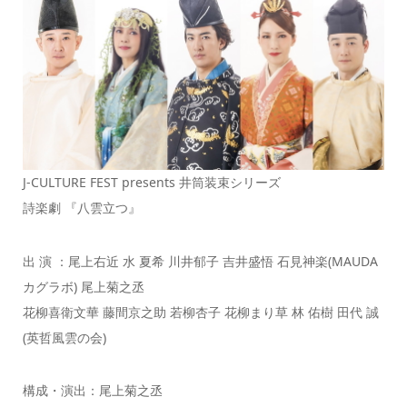
J-CULTURE FEST presents 井筒装束シリーズ
詩楽劇 『八雲立つ』
出 演 ：尾上右近 水 夏希 川井郁子 吉井盛悟 石見神楽(MAUDA
カグラボ) 尾上菊之丞
花柳喜衛文華 藤間京之助 若柳杏子 花柳まり草 林 佑樹 田代 誠
(英哲風雲の会)
構成・演出：尾上菊之丞