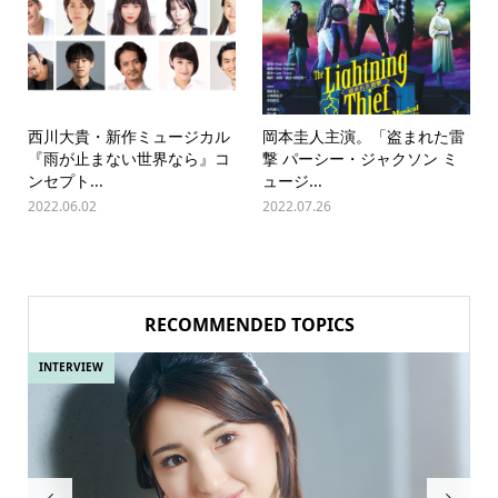
西川大貴・新作ミュージカル
岡本圭人主演。「盗まれた雷
『雨が止まない世界なら』コ
撃 パーシー・ジャクソン ミ
ンセプト...
ュージ...
2022.06.02
2022.07.26
RECOMMENDED TOPICS
INTERVIEW
IN