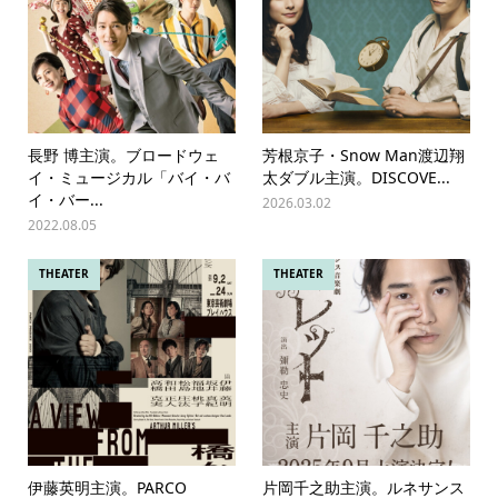
長野 博主演。ブロードウェ
芳根京子・Snow Man渡辺翔
イ・ミュージカル「バイ・バ
太ダブル主演。DISCOVE...
イ・バー...
2026.03.02
2022.08.05
THEATER
THEATER
伊藤英明主演。PARCO
片岡千之助主演。ルネサンス