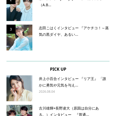
（A.B...
志田こはくインタビュー 『アケチコ！～蒸
3
気の黒ダイヤ、あるい...
PICK UP
井上小百合インタビュー 『リア王』 「誰
かに勇気や元気を与え...
2026.08.04
古川雄輝×長野凌大（原因は自分にあ
る。）インタビュー 『普通...