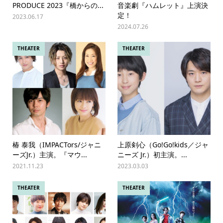
PRODUCE 2023『橋からの...
音楽劇『ハムレット』上演決
定！
2023.06.17
2024.07.26
THEATER
THEATER
椿 泰我（IMPACTors/ジャニ
上原剣心（Go!Go!kids／ジャ
ーズJr.）主演。『マウ...
ニーズ Jr.）初主演。...
2021.11.23
2023.03.03
THEATER
THEATER