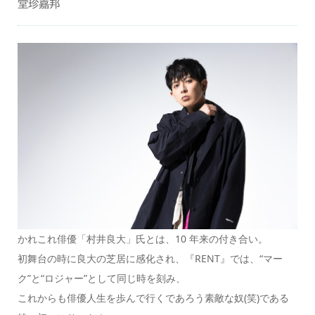
堂珍嘉邦
かれこれ俳優「村井良大」氏とは、10 年来の付き合い。
初舞台の時に良大の芝居に感化され、『RENT』では、“マー
ク”と“ロジャー”として同じ時を刻み、
これからも俳優人生を歩んで行くであろう素敵な奴(笑)である