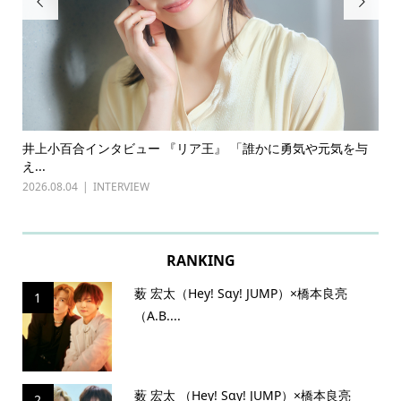


ある
井上小百合インタビュー 『リア王』 「誰かに勇気や元気を与
古
え...
『普
2026.08.04
INTERVIEW
202
RANKING
薮 宏太（Hey! Sɑy! JUMP）×橋本良亮
1
（A.B....
薮 宏太 （Hey! Sɑy! JUMP）×橋本良亮
2