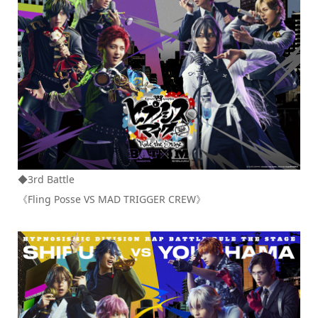
◆3rd Battle
《Fling Posse VS MAD TRIGGER CREW》