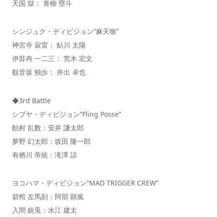
天国 獄： 青柳 塁斗
シンジュク・ディビジョン“麻天狼”
神宮寺 寂雷： 鮎川 太陽
伊弉冉 一二三： 荒木 宏文
観音坂 独歩： 井出 卓也
◆3rd Battle
シブヤ・ディビジョン“Fling Posse”
飴村 乱数：安井 謙太郎
夢野 幻太郎：坂田 隆一郎
有栖川 帝統：滝澤 諒
ヨコハマ・ディビジョン“MAD TRIGGER CREW”
碧棺 左馬刻：阿部 顕嵐
入間 銃兎：水江 建太