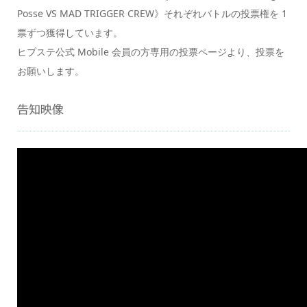
Posse VS MAD TRIGGER CREW》それぞれバトルの投票権を 1
票ずつ獲得しています。
ヒプステ公式 Mobile 会員の方専用の投票ページより、投票を
お願いします。
告知映像