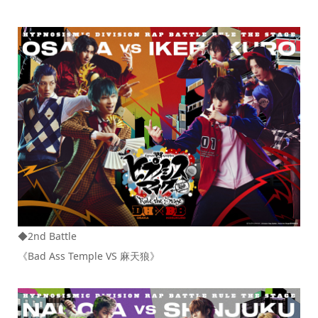
◆2nd Battle
《Bad Ass Temple VS 麻天狼》