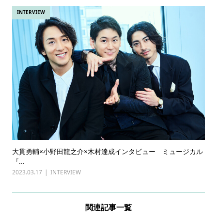
INTERVIEW
大貫勇輔×小野田龍之介×木村達成インタビュー ミュージカル
『...
2023.03.17
INTERVIEW
関連記事一覧