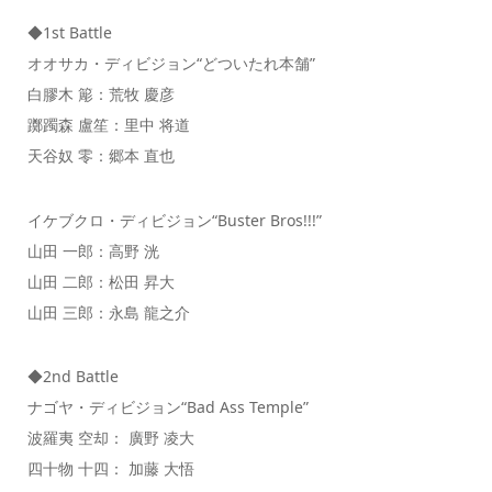
◆1st Battle
オオサカ・ディビジョン“どついたれ本舗”
白膠木 簓：荒牧 慶彦
躑躅森 盧笙：里中 将道
天谷奴 零：郷本 直也
イケブクロ・ディビジョン“Buster Bros!!!”
山田 一郎：高野 洸
山田 二郎：松田 昇大
山田 三郎：永島 龍之介
◆2nd Battle
ナゴヤ・ディビジョン“Bad Ass Temple”
波羅夷 空却： 廣野 凌大
四十物 十四： 加藤 大悟