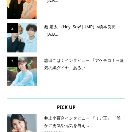
（A.B....
薮 宏太 （Hey! Sɑy! JUMP）×橋本良亮
2
（A.B...
志田こはくインタビュー 『アケチコ！～蒸
3
気の黒ダイヤ、あるい...
PICK UP
井上小百合インタビュー 『リア王』 「誰
かに勇気や元気を与え...