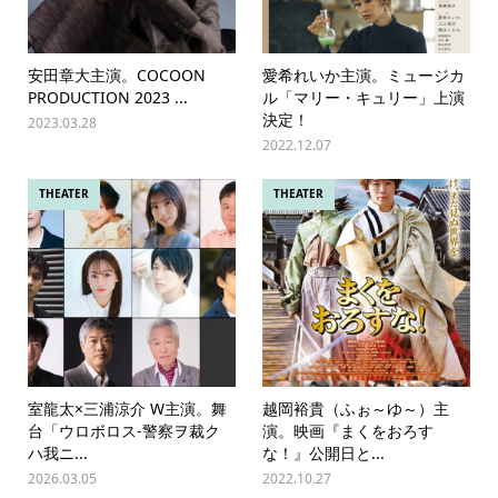
安田章大主演。COCOON
愛希れいか主演。ミュージカ
PRODUCTION 2023 ...
ル「マリー・キュリー」上演
決定！
2023.03.28
2022.12.07
THEATER
THEATER
室龍太×三浦涼介 W主演。舞
越岡裕貴（ふぉ～ゆ～）主
台「ウロボロス‐警察ヲ裁ク
演。映画『まくをおろす
ハ我ニ...
な！』公開日と...
2026.03.05
2022.10.27