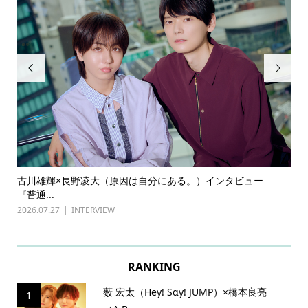


与
古川雄輝×長野凌大（原因は自分にある。）インタビュー
前田
『普通...
202
2026.07.27
INTERVIEW
RANKING
薮 宏太（Hey! Sɑy! JUMP）×橋本良亮
1