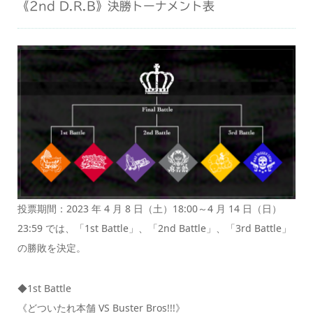
《2nd D.R.B》決勝トーナメント表
投票期間：2023 年 4 月 8 日（土）18:00～4 月 14 日（日）
23:59 では、「1st Battle」、「2nd Battle」、「3rd Battle」
の勝敗を決定。
◆1st Battle
《どついたれ本舗 VS Buster Bros!!!》