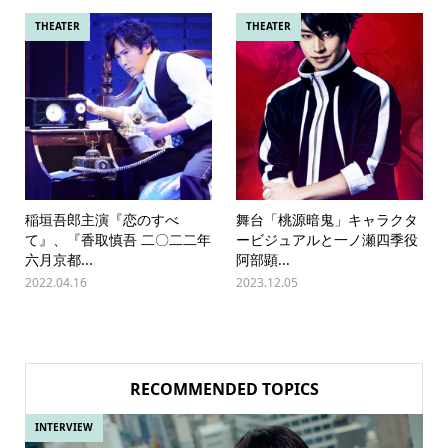
THEATER
THEATER
稲垣吾郎主演『恋のすべ
舞台「桃源暗鬼」キャラクタ
て』、『香取慎吾 二〇二二年
ービジュアルと一ノ瀬四季役
六月京都...
阿部顕...
2022.04.16
2023.12.05
RECOMMENDED TOPICS
INTERVIEW
IN