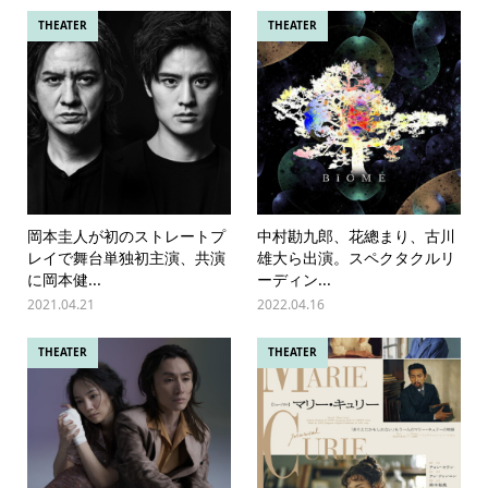
THEATER
THEATER
岡本圭人が初のストレートプ
中村勘九郎、花總まり、古川
レイで舞台単独初主演、共演
雄大ら出演。スペクタクルリ
に岡本健...
ーディン...
2021.04.21
2022.04.16
THEATER
THEATER