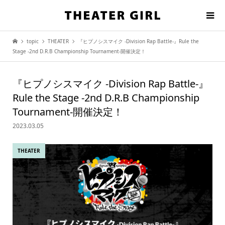
topic
THEATER
『ヒプノシスマイク -Division Rap Battle-』Rule the
Stage -2nd D.R.B Championship Tournament-開催決定！
『ヒプノシスマイク -Division Rap Battle-』
Rule the Stage -2nd D.R.B Championship
Tournament-開催決定！
2023.03.05
THEATER