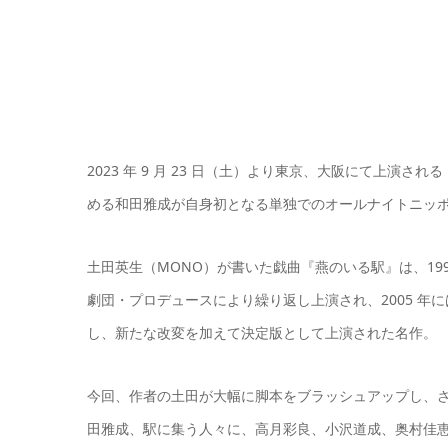
2023 年 9 月 23 日（土）より東京、大阪にて上演
める和田雅成が自身初となる単独でのオールナイトニッ
土田英生（MONO）が書いた戯曲『燕のいる駅』は、19
劇団・プロデュースにより繰り返し上演され、2005 年
し、新たな改変を加えて決定版として上演された名作。
今回、作者の土田が大幅に脚本をブラッシュアップし、
田雅成、駅に集う人々に、高月彩良、小沢道成、奥村佳恵