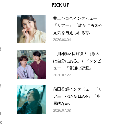
PICK UP
井上小百合インタビュー
『リア王』 「誰かに勇気や
元気を与えられる存...
2026.08.04
務
古川雄輝×長野凌大（原因
は自分にある。）インタビ
ュー 『普通の恋愛』...
2026.07.27
な
出
前田公輝インタビュー 『リ
ア王 -KING LEAR-』「多
層的な表...
2026.07.08
和
3