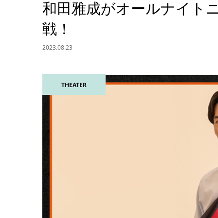
和⽥雅成がオールナイト
戦！
2023.08.23
THEATER