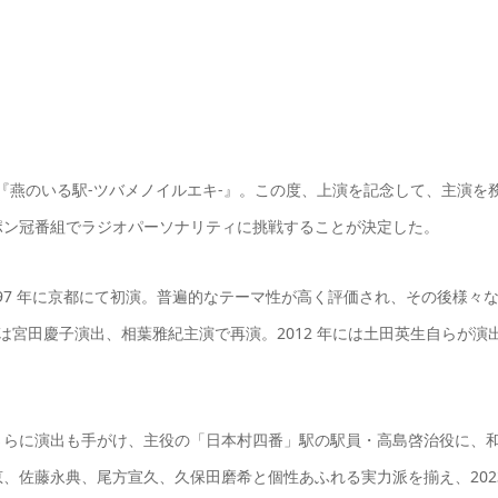
される『燕のいる駅-ツバメノイルエキ-』。この度、上演を記念して、主演を
ポン冠番組でラジオパーソナリティに挑戦することが決定した。
97 年に京都にて初演。普遍的なテーマ性が高く評価され、その後様々
には宮田慶子演出、相葉雅紀主演で再演。2012 年には土田英生自らが演
さらに演出も手がけ、主役の「日本村四番」駅の駅員・高島啓治役に、
、佐藤永典、尾方宣久、久保田磨希と個性あふれる実力派を揃え、202