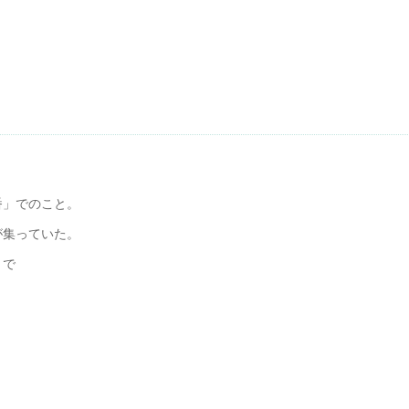
番」でのこと。
が集っていた。
うで