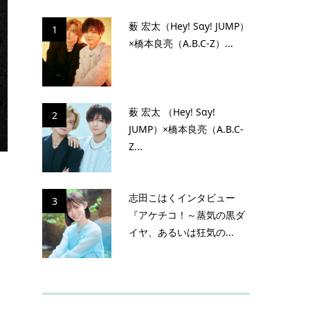
薮 宏太（Hey! Sɑy! JUMP）
1
×橋本良亮（A.B.C-Z）...
薮 宏太 （Hey! Sɑy!
2
JUMP）×橋本良亮（A.B.C-
Z...
志田こはくインタビュー
3
『アケチコ！～蒸気の黒ダ
イヤ、あるいは狂気の...