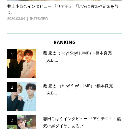
ある
井上小百合インタビュー 『リア王』 「誰かに勇気や元気を与
古
え...
『普
2026.08.04
INTERVIEW
202
RANKING
薮 宏太（Hey! Sɑy! JUMP）×橋本良亮
1
（A.B....
薮 宏太 （Hey! Sɑy! JUMP）×橋本良亮
2
（A.B...
志田こはくインタビュー 『アケチコ！～蒸
3
気の黒ダイヤ、あるい...