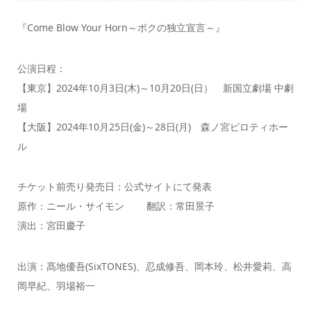
『Come Blow Your Horn～ボクの独立宣言～』
公演日程：
【東京】2024年10月3日(木)～10月20日(日） 新国立劇場 中劇
場
【大阪】2024年10月25日(金)～28日(月) 森ノ宮ピロティホー
ル
チケット前売り発売日：公式サイトにて発表
原作：ニール・サイモン 翻訳：常田景子
演出：宮田慶子
出演：髙地優吾(SixTONES)、忍成修吾、岡本玲、松井愛莉、高
岡早紀、羽場裕一