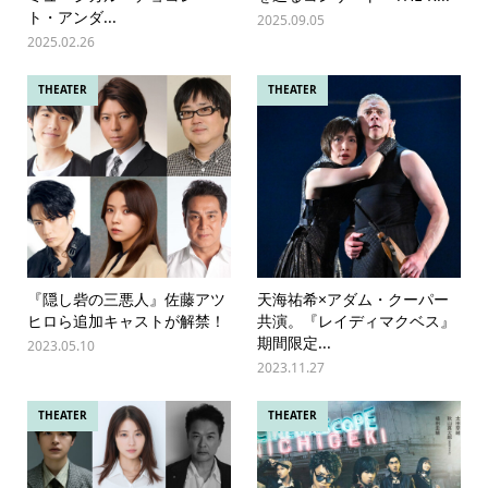
ト・アンダ...
2025.09.05
2025.02.26
THEATER
THEATER
『隠し砦の三悪人』佐藤アツ
天海祐希×アダム・クーパー
ヒロら追加キャストが解禁！
共演。『レイディマクベス』
期間限定...
2023.05.10
2023.11.27
THEATER
THEATER