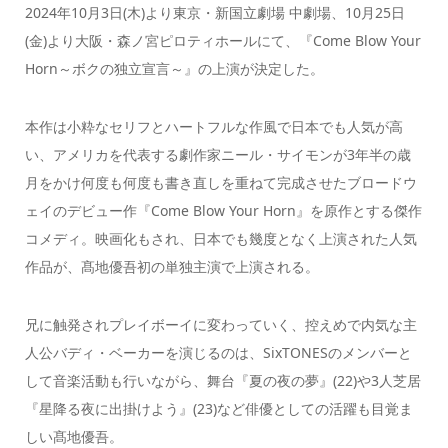
2024年10月3日(木)より東京・新国立劇場 中劇場、10月25日
(金)より大阪・森ノ宮ピロティホールにて、『Come Blow Your
Horn～ボクの独立宣言～』の上演が決定した。
本作は小粋なセリフとハートフルな作風で日本でも人気が高
い、アメリカを代表する劇作家ニール・サイモンが3年半の歳
月をかけ何度も何度も書き直しを重ねて完成させたブロードウ
ェイのデビュー作『Come Blow Your Horn』を原作とする傑作
コメディ。映画化もされ、日本でも幾度となく上演された人気
作品が、髙地優吾初の単独主演で上演される。
兄に触発されプレイボーイに変わっていく、控えめで内気な主
人公バディ・ベーカーを演じるのは、SixTONESのメンバーと
して音楽活動も行いながら、舞台『夏の夜の夢』(22)や3人芝居
『星降る夜に出掛けよう』(23)など俳優としての活躍も目覚ま
しい髙地優吾。