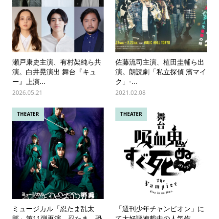
瀬戸康史主演、有村架純ら共
佐藤流司主演、植田圭輔ら出
演。白井晃演出 舞台『キュ
演。朗読劇「私立探偵 濱マイ
ー』上演...
ク」-...
2026.05.21
2021.02.08
THEATER
THEATER
ミュージカル「忍たま乱太
「週刊少年チャンピオン」に
郎」第11弾再演 忍たま 恐
て大好評連載中の人気作。