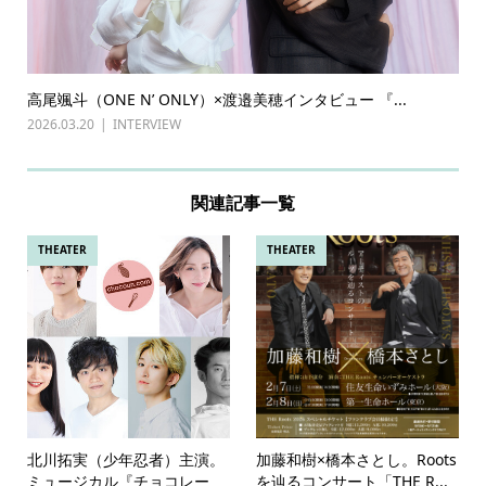
高尾颯斗（ONE N’ ONLY）×渡邉美穂インタビュー 『...
2026.03.20
INTERVIEW
関連記事一覧
THEATER
THEATER
北川拓実（少年忍者）主演。
加藤和樹×橋本さとし。Roots
ミュージカル『チョコレー
を辿るコンサート「THE R...