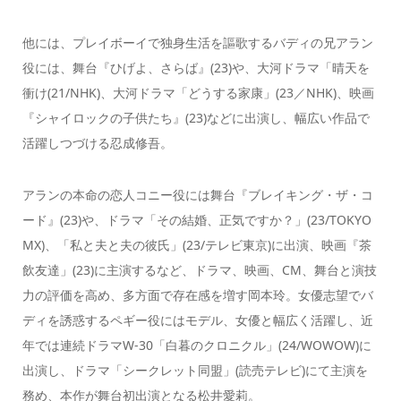
他には、プレイボーイで独身生活を謳歌するバディの兄アラン
役には、舞台『ひげよ、さらば』(23)や、大河ドラマ「晴天を
衝け(21/NHK)、大河ドラマ「どうする家康」(23／NHK)、映画
『シャイロックの子供たち』(23)などに出演し、幅広い作品で
活躍しつづける忍成修吾。
アランの本命の恋人コニー役には舞台『ブレイキング・ザ・コ
ード』(23)や、ドラマ「その結婚、正気ですか？」(23/TOKYO
MX)、「私と夫と夫の彼氏」(23/テレビ東京)に出演、映画『茶
飲友達」(23)に主演するなど、ドラマ、映画、CM、舞台と演技
力の評価を高め、多方面で存在感を増す岡本玲。女優志望でバ
ディを誘惑するペギー役にはモデル、女優と幅広く活躍し、近
年では連続ドラマW-30「白暮のクロニクル」(24/WOWOW)に
出演し、ドラマ「シークレット同盟」(読売テレビ)にて主演を
務め、本作が舞台初出演となる松井愛莉。