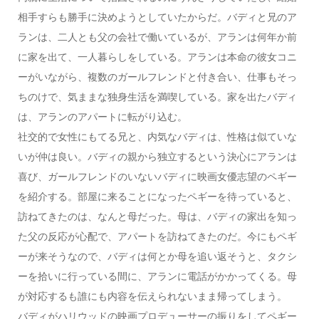
相手すらも勝手に決めようとしていたからだ。バディと兄のア
ランは、二人とも父の会社で働いているが、アランは何年か前
に家を出て、一人暮らしをしている。アランは本命の彼女コニ
ーがいながら、複数のガールフレンドと付き合い、仕事もそっ
ちのけで、気ままな独身生活を満喫している。家を出たバディ
は、アランのアパートに転がり込む。
社交的で女性にもてる兄と、内気なバディは、性格は似ていな
いが仲は良い。バディの親から独立するという決心にアランは
喜び、ガールフレンドのいないバディに映画女優志望のペギー
を紹介する。部屋に来ることになったペギーを待っていると、
訪ねてきたのは、なんと母だった。母は、バディの家出を知っ
た父の反応が心配で、アパートを訪ねてきたのだ。今にもペギ
ーが来そうなので、バディは何とか母を追い返そうと、タクシ
ーを拾いに行っている間に、アランに電話がかかってくる。母
が対応するも誰にも内容を伝えられないまま帰ってしまう。
バディがハリウッドの映画プロデューサーの振りをしてペギー