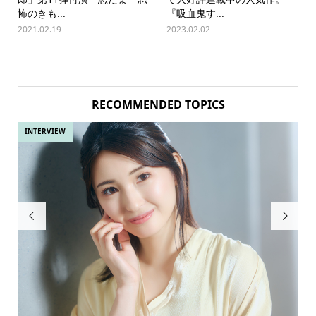
怖のきも...
『吸血鬼す...
2021.02.19
2023.02.02
RECOMMENDED TOPICS
INTERVIEW
IN

