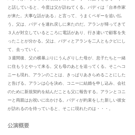
と話していると、今度は父が訪ねてくる。バディは「台本作家
が来た。大事な話がある」と言って、うまくペギーを追い払
う。父は、バディを連れ戻しに来たのだ。アランが帰ってきて
３人が対立しているところに電話があり、行き違いで顧客を失
ったことが分かる。父は、バディとアランを二人ともクビにし
て、去っていく。
３週間後、父の横暴ぶりにうんざりした母が、息子たちと一緒
に住もうとやって来る。父も母のあとを追ってくる。そこへコ
ニーも現れ、アランのことは、きっぱりあきらめることにした
と告げる。アランは心を決め、コニーに結婚を申し込み、会社
のために新規契約を結んだことも父に報告する。アランとコニ
ーと両親はお祝いに出かける。バディが約束をした新しい彼女
が訪れるのを待っていると、そこに現れたのは・・・。
公演概要