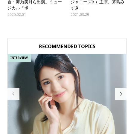
香・海乃美月ら出演。ミュー
ジャニーズJr.）主演、茅島み
ジカル『ボ...
ずき...
2025.02.01
2021.03.29
RECOMMENDED TOPICS
INTERVIEW

