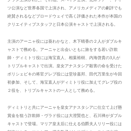
ツ公演など世界各国で上演され、アメリカメディアの劇評でも
絶賛されるなどブロードウェイで高く評価された本作が本国の
クリエイティブスタッフと日本公演キャストで上演される。
主演のアーニャ役には葵わかなと、木下晴香の２人がダブルキ
ャストで務める。アーニャと出会いともに旅をする若い詐欺
師・ディミトリ役には海宝直人、相葉裕樹、内海啓貴の3人が
トリプルキャストで出演。皇女アナスタシア殺害の命を受けた
ボリシェビキの将官グレブ役には堂珍嘉邦、田代万里生が今回
初参加、そして、海宝直人がディミトリ役に加えてグレブ役の
２役を、トリプルキャストの一人として務める。
ディミトリと共にアーニャを皇女アナスタシアに仕立て上げ懸
賞金を狙う詐欺師・ヴラド役には大澄賢也と、石川禅がダブル
キャストで登場。マリア皇太后に仕える伯爵夫人リリー役には