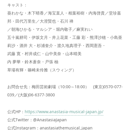
キャスト：
葵わかな・木下晴香／海宝直人・相葉裕樹・内海啓貴／堂珍嘉
邦・田代万里生／大澄賢也・石川 禅
／朝海ひかる・マルシア・堀内敬子／麻実れい
五十嵐耕司・伊坂文月・井上花菜・工藤 彩・熊澤沙穂・小島亜
莉沙・酒井 大・杉浦奎介・渡久地真理子・西岡憲吾・
武藤 寛・村井成仁・山中美奈・山本晴美
内 夢華・鈴木蒼奈・戸張 柚
草場有輝・篠崎未伶雅（スウィング）
お問合せ先：梅田芸術劇場（10:00～18:00） (東京)0570-077-
039／(大阪)06-6377-3800
公式HP：
https://www.anastasia-musical-japan.jp/
公式Twitter：@AnastasiaJapan
公式Instagram：anastasiathemusical_japan