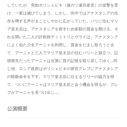
していたが、突如ボリシェビキ（後のソ連共産党）の攻撃を受
け、一家は滅びてしまう。しかし、街中ではアナスタシアの生
存を噂する声がまことしやかに広がっていた。パリに住むマリ
ア皇太后は、アナスタシアを探すため多額の賞金を懸ける。そ
れを聞いた二人の詐欺師ディミトリとヴラドは、アナスタシア
によく似た少女アーニャを利用し、賞金をだまし取ろうと企
て、アーニャと三人でマリア皇太后の住むパリへと旅立つ。記
憶喪失だったアーニャは次第に昔の記憶を取り戻してゆく…同
じ頃、ロシア政府はボリシェビキの将官グレブにアナスタシア
の暗殺命令を下す。マリア皇太后に仕えるリリーの協力を得
て、ついにアーニャはマリア皇太后と会う機会を得るが、グレ
ブがアーニャを見つけ出し…。
公演概要