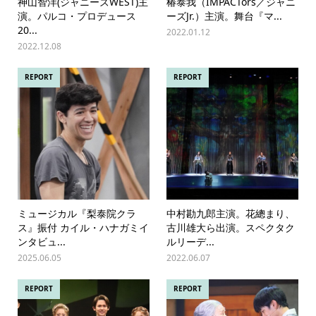
神山智洋(ジャニーズWEST)主
椿泰我（IMPACTors／ジャニ
演。パルコ・プロデュース
ーズJr.）主演。舞台『マ...
20...
2022.01.12
2022.12.08
REPORT
REPORT
ミュージカル『梨泰院クラ
中村勘九郎主演。花總まり、
ス』振付 カイル・ハナガミイ
古川雄大ら出演。スペクタク
ンタビュ...
ルリーデ...
2025.06.05
2022.06.07
REPORT
REPORT