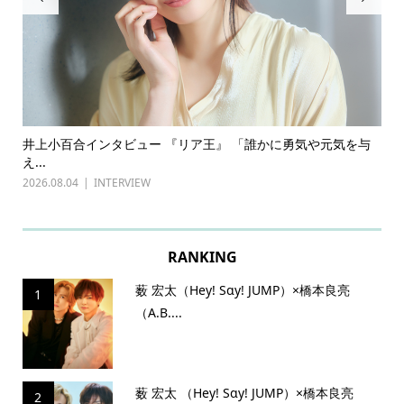
ある
井上小百合インタビュー 『リア王』 「誰かに勇気や元気を与
古
え...
『普
2026.08.04
INTERVIEW
202
RANKING
薮 宏太（Hey! Sɑy! JUMP）×橋本良亮
1
（A.B....
薮 宏太 （Hey! Sɑy! JUMP）×橋本良亮
2