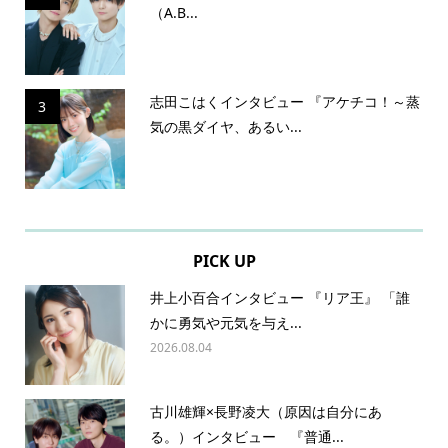
（A.B...
志田こはくインタビュー 『アケチコ！～蒸
3
気の黒ダイヤ、あるい...
PICK UP
井上小百合インタビュー 『リア王』 「誰
かに勇気や元気を与え...
2026.08.04
古川雄輝×長野凌大（原因は自分にあ
る。）インタビュー 『普通...