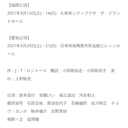
【福岡公演】
2021年3月13日(土)・14(日) 久留米シティプラザ ザ・グラン
ドホール
【愛知公演】
2021年3月20日(土)・21(日) 日本特殊陶業市民会館ビレッジホ
ール
作：J・T・ロジャース 翻訳：小田島恒志・小田島則子 演
出：上村聡史
出演：坂本昌行 安蘭けい 福士誠治 河合郁人
横田栄司 石田圭祐 那須佐代子 石橋徹郎 佐川和正 チョ
ウ・ヨンホ 駒井健介 吉野実紗
相島一之 益岡徹