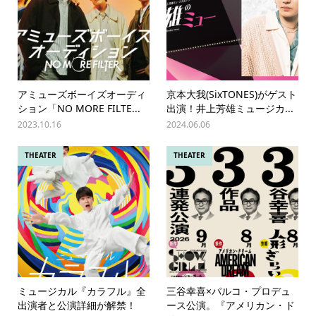
アミューズボーイズオーディ
京本大我(SixTONES)がゲスト
ション「NO MORE FILTE...
出演！井上芳雄ミュージカ...
2023.10.16
2024.06.06
THEATER
THEATER
ミュージカル『カラフル』全
三谷幸喜×パルコ・プロデュ
出演者と公演詳細が解禁！
ース公演。『アメリカン・ド