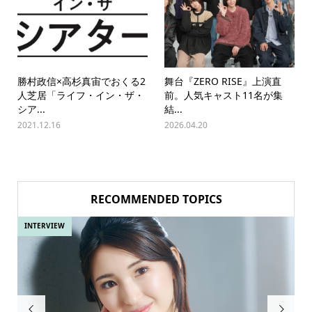
勝村政信×高杉真宙でおくる2
舞台『ZERO RISE』上演直
人芝居「ライフ・イン・ザ・
前。人気キャスト11名が集
シア...
結...
2021.12.16
2026.04.20
RECOMMENDED TOPICS
INTERVIEW
IN

