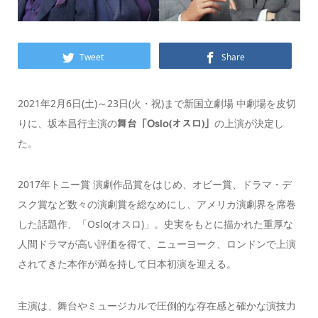
Tweet
Share
2021年2月6日(土)～23日(火・祝)まで新国立劇場 中劇場を皮切
りに、坂本昌行主演の
の上演が決定し
舞台「Oslo(オスロ)」
た。
2017年トニー賞 演劇作品賞をはじめ、オビー賞、ドラマ・デ
スク賞など数々の演劇賞を総なめにし、アメリカ演劇界を席巻
した話題作、「Oslo(オスロ)」。史実をもとに描かれた重厚な
人間ドラマが高い評価を得て、ニューヨーク、ロンドンで上演
されてきた本作が満を持して日本初演を迎える。
主演は、舞台やミュージカルで圧倒的な存在感と確かな演技力