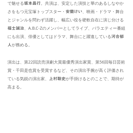
で魅せる
。共演は、安定した演技と華のあるしなやか
坂本昌行
さをもつ元宝塚トップスター・
、映画・ドラマ・舞台
安蘭けい
とジャンルを問わず活躍し、幅広い役を硬軟自在に演じ分ける
、A.B.C-Zのメンバーとしてライブ、バラエティー番組
福士誠治
にも出演、俳優としてはドラマ、舞台にと躍進している
河合郁
が務める。
人
演出は、第22回読売演劇大賞最優秀演出家賞、第56回毎日芸術
賞・千田是也賞を受賞するなど、その演出手腕が高く評価され
ている気鋭の演出家、
が手掛けるとのことで、期待が
上村聡史
高まる。