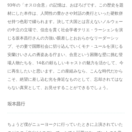
93年の「オスロ合意」の記憶は、おぼろげです。この歴史を題
材にした本作は、人間性の豊かさや対話の奥行といった硬軟併
せ持つ色彩で綴られます。決して大国とは言えないノルウェー
の中立の立場で、信念を貫く社会学者テリエ・ラーシェンを演
じる坂本昌行さんの力強い眼差しとおおらかなリーダーシッ
プ、その妻で国際社会に切り込んでいくモナ・ユールを演じる
安蘭けいさんの勇姿ある佇まい、合意という困難な壁に挑む登
場人物たちを、14名の頼もしいキャストの魅力を活かして、今
に再生したいと思います。この座組みなら、こんな時代だから
こそ、絶望に差し込む光を身近なものとして、忘却されてはな
らない真実として、お見せすることができるでしょう。
坂本昌行
ちょうど僕がニューヨークに行っていたときに上演されていた