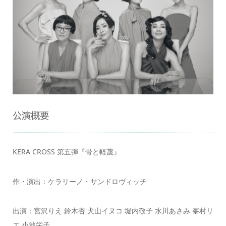
公演概要
KERA CROSS 第五弾『骨と軽蔑』
作・演出：ケラリーノ・サンドロヴィッチ
出演：宮沢りえ 鈴木杏 犬山イヌコ 堀内敬子 水川あさみ 峯村リ
エ 小池栄子