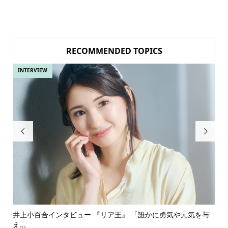
RECOMMENDED TOPICS
INTERVIEW
IN


ある
井上小百合インタビュー 『リア王』 「誰かに勇気や元気を与
古
え...
『普