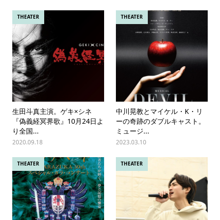
THEATER
THEATER
生田斗真主演。ゲキ×シネ
中川晃教とマイケル・K・リ
『偽義経冥界歌』10月24日よ
ーの奇跡のダブルキャスト。
り全国...
ミュージ...
2020.09.18
2023.03.10
THEATER
THEATER