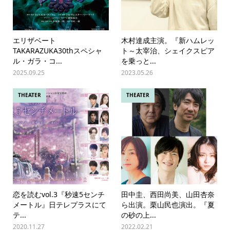
エリザベート
木村達成主演。『新ハムレッ
TAKARAZUKA30thスペシャ
ト～太宰治、シェイクスピア
ル・ガラ・コ...
を乗っと...
2025.09.25
2023.05.26
THEATER
THEATER
恋を読むvol.3『秒速5センチ
田中圭、西田尚美、山田杏奈
メートル』日テレプラスにて
ら出演。栗山民也演出。『夏
テ...
の砂の上...
2020.11.27
2022.02.21