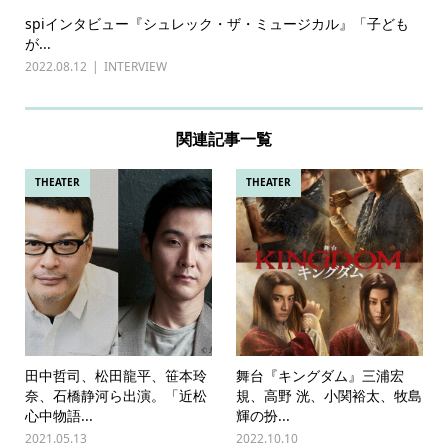
spiインタビュー『シュレック・ザ・ミュージカル』「子ども
が...
2022.08.12
INTERVIEW
関連記事一覧
THEATER
THEATER
田中哲司、松田龍平、笹本玲
舞台『キングダム』三浦宏
奈、石橋静河ら出演。「近松
規、高野 洸、小関裕太、牧島
心中物語...
輝の扮...
2021.05.13
2022.10.10