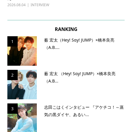
2026.08.04
INTERVIEW
202
RANKING
薮 宏太（Hey! Sɑy! JUMP）×橋本良亮
1
（A.B....
薮 宏太 （Hey! Sɑy! JUMP）×橋本良亮
2
（A.B...
志田こはくインタビュー 『アケチコ！～蒸
3
気の黒ダイヤ、あるい...