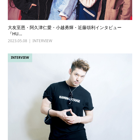
大友至恩・阿久津仁愛・小越勇輝・近藤頌利インタビュー
『HU...
2023.05.08
INTERVIEW
INTERVIEW