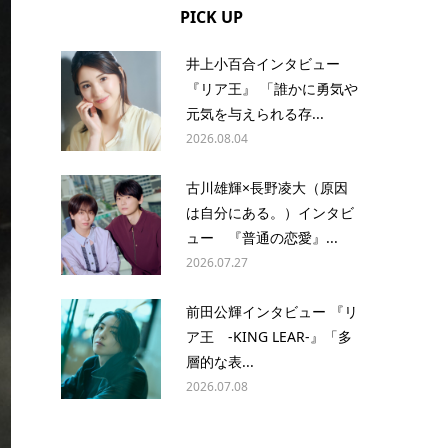
PICK UP
井上小百合インタビュー
『リア王』 「誰かに勇気や
元気を与えられる存...
2026.08.04
古川雄輝×長野凌大（原因
は自分にある。）インタビ
ュー 『普通の恋愛』...
2026.07.27
前田公輝インタビュー 『リ
ア王 -KING LEAR-』「多
層的な表...
2026.07.08