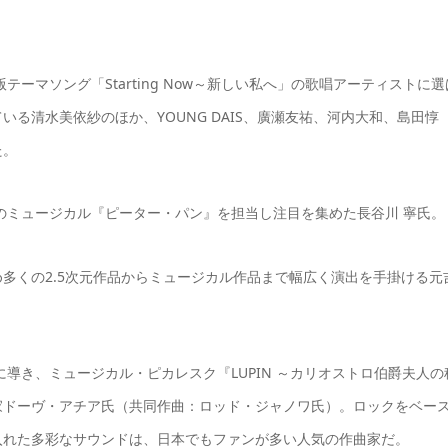
ーマソング「Starting Now～新しい私へ」の歌唱アーティストに選
る清水美依紗のほか、YOUNG DAIS、廣瀬友祐、河内大和、島田惇
た。
演のミュージカル『ピーター・パン』を担当し注目を集めた長谷川 寧氏。
多くの2.5次元作品からミュージカル作品まで幅広く演出を手掛ける元
トに導き、ミュージカル・ピカレスク『LUPIN ～カリオストロ伯爵夫人の
家ドーヴ・アチア氏（共同作曲：ロッド・ジャノワ氏）。ロックをベー
入れた多彩なサウンドは、日本でもファンが多い人気の作曲家だ。