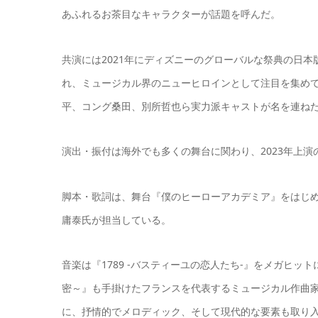
あふれるお茶目なキャラクターが話題を呼んだ。
共演には2021年にディズニーのグローバルな祭典の日本版テ
れ、ミュージカル界のニューヒロインとして注目を集めてい
平、コング桑田、別所哲也ら実力派キャストが名を連ね
演出・振付は海外でも多くの舞台に関わり、2023年上
脚本・歌詞は、舞台『僕のヒーローアカデミア』をはじめ
庸泰氏が担当している。
音楽は『1789 -バスティーユの恋人たち-』をメガヒッ
密～』も手掛けたフランスを代表するミュージカル作曲
に、抒情的でメロディック、そして現代的な要素も取り