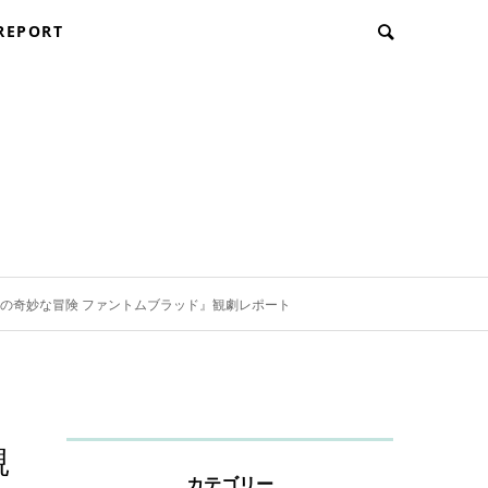
REPORT
の奇妙な冒険 ファントムブラッド』観劇レポート
観
カテゴリー