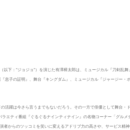
ー（以下：“ジョジョ“）を演じた有澤樟太郎は、ミュージカル『刀剣乱舞
居『息子の証明』、舞台『キングダム』、ミュージカル『ジャージー・
ての活躍は今さら言うまでもないだろう。その一方で俳優として舞台・
気バラエティ番組『ぐるぐるナインティナイン』の名物コーナー「グルメ
。共演者からのツッコミを笑いに変えるアドリブ力の高さや、サービス精神