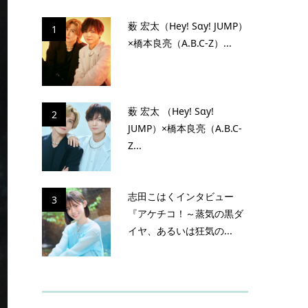
薮 宏太（Hey! Sɑy! JUMP）
1
×橋本良亮（A.B.C-Z）...
薮 宏太 （Hey! Sɑy!
2
JUMP）×橋本良亮（A.B.C-
Z...
志田こはくインタビュー
3
『アケチコ！～蒸気の黒ダ
イヤ、あるいは狂気の...