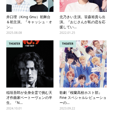
井口理（King Gnu）初舞台
北乃きい主演。笹森裕貴ら出
＆初主演。『キャッシュ・オ
演。『おじさんが私の恋を応
ン...
援してい...
2025.08.08
2022.01.25
THEATER
THEATER
稲垣吾郎が全身全霊で挑む天
歌劇『桜蘭高校ホスト部』
才作曲家ベートーヴェンの半
Fine スペシャルレビューショ
生。『N...
ーの...
2024.10.01
2023.09.22