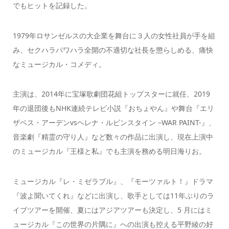
でもヒットを記録した。
1979年ロサンゼルスの⼤企業を舞台に３人の女性社員が手を組
み、セクハラパワハラ全開の不適切な社長を懲らしめる、痛快
なミュージカル・コメディ。
主演は、2014年に宝塚歌劇団花組トップスターに就任、2019
年の退団後もNHK連続テレビ小説『おちょやん』や舞台『エリ
ザベス・アーデンvsヘレナ・ルビンスタイン –WAR PAINT-』、
音楽劇『精霊の守り人』など数々の作品に出演し、現在上演中
のミュージカル『王様と私』でも主演を務める明日海りお。
ミュージカル『レ・ミゼラブル』、『モーツァルト！』ドラマ
『波よ聞いてくれ』などに出演し、歌手としては11年ぶりのラ
イブツアーを開催、夏にはアジアツアーも決定し、5 月にはミ
ュージカル『この世界の片隅に』への出演も控える平野綾の好