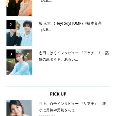
（A.B....
薮 宏太 （Hey! Sɑy! JUMP）×橋本良亮
2
（A.B...
志田こはくインタビュー 『アケチコ！～蒸
3
気の黒ダイヤ、あるい...
PICK UP
井上小百合インタビュー 『リア王』 「誰
かに勇気や元気を与え...