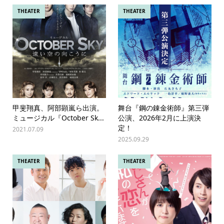
THEATER
THEATER
甲斐翔真、阿部顕嵐ら出演。
舞台『鋼の錬金術師』第三弾
ミュージカル『October Sk...
公演、2026年2月に上演決
定！
2021.07.09
2025.09.29
THEATER
THEATER