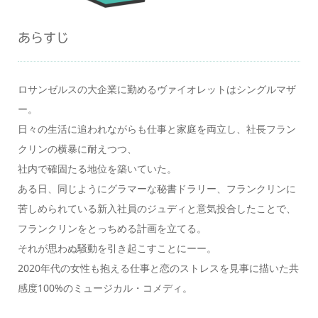
あらすじ
ロサンゼルスの⼤企業に勤めるヴァイオレットはシングルマザ
ー。
⽇々の⽣活に追われながらも仕事と家庭を両⽴し、社⻑フラン
クリンの横暴に耐えつつ、
社内で確固たる地位を築いていた。
ある⽇、同じようにグラマーな秘書ドラリー、フランクリンに
苦しめられている新⼊社員のジュディと意気投合したことで、
フランクリンをとっちめる計画を⽴てる。
それが思わぬ騒動を引き起こすことにーー。
2020年代の⼥性も抱える仕事と恋のストレスを見事に描いた共
感度100%のミュージカル・コメディ。