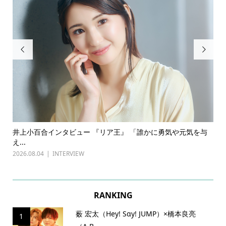


ある
井上小百合インタビュー 『リア王』 「誰かに勇気や元気を与
古
え...
『普
2026.08.04
INTERVIEW
202
RANKING
薮 宏太（Hey! Sɑy! JUMP）×橋本良亮
1