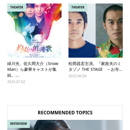
THEATER
THEATER
緑川光、佐久間大介（Snow
松岡昌宏主演。『家政夫のミ
Man）ら豪華キャストが集
タゾノ THE STAGE ～お寺...
結。...
2022.06.04
2025.07.02
RECOMMENDED TOPICS
INTERVIEW
IN