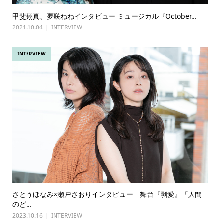
甲斐翔真、夢咲ねねインタビュー ミュージカル『October...
2021.10.04
INTERVIEW
INTERVIEW
さとうほなみ×瀬戸さおりインタビュー 舞台『剥愛』「人間
のど...
2023.10.16
INTERVIEW