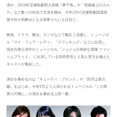
演や、2010年宝塚歌劇団入団後『夢千鳥』や『双曲線上のカル
テ』など数々の作品で主演を務め、今年2月の宝塚歌劇団退団
後今作が初舞台となる和希そらにも注目だ。
映画、ドラマ、舞台、ラジオなどで幅広く活躍し、ミュージカ
ル『マイ・フェア・レディ』『スワンキング』などに出演し、
現在兵庫公演中のミュージカル『ジョジョの奇妙な冒険 ファン
トムブラッド』 に出演している別所哲也と人気と実力を備えた
キャストが集結した。
演出を務めるのは『キューティ・ブロンド』や『四月は君の
嘘』をはじめ、今年5月より上演されるミュージカル『この世
界の片隅に』の演出を務める上田一豪。