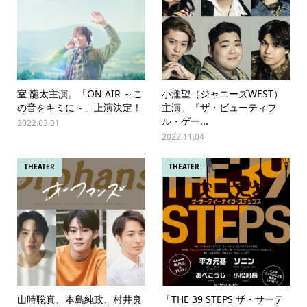
室 龍太主演。「ON AIR ～こ
小瀧望（ジャニーズWEST）
の音をキミに～」上演決定！
主演。『ザ・ビューティフ
ル・ゲー...
2022.03.31
2022.11.04
THEATER
THEATER
山時聡真、本島純政、村井良
「THE 39 STEPS ザ・サーテ