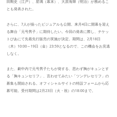
田剛史（江戸）、星璃（幕末）、大原海輝（明治）が務めるこ
とも発表された。
さらに、7人が揃ったビジュアルも公開。来月4日に開幕を迎え
る舞台「元号男子」に期待したい。今回の発表に際し、チケッ
トぴあにて先着先行販売の実施が決定。期間は、2月18日
（木）10:00～19日（金）23:59となるので、この機会をお見逃
しなく。
また、劇中内で元号男子たちが発する、思わず胸がキュンとす
る「胸キュンセリフ」、言わせてみたい「ツンデレセリフ」の
募集も開始される。オフィシャルサイトの特設フォームから応
募可能。受付期間は2月23日（火・祝）の18:00まで。