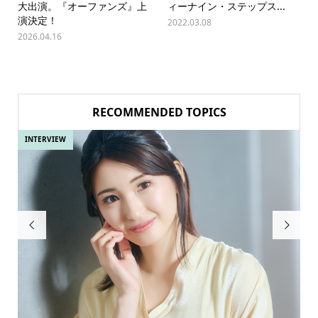
大出演。『オーファンズ』上
ィーナイン・ステップス...
演決定！
2022.03.08
2026.04.16
RECOMMENDED TOPICS
INTERVIEW
IN

