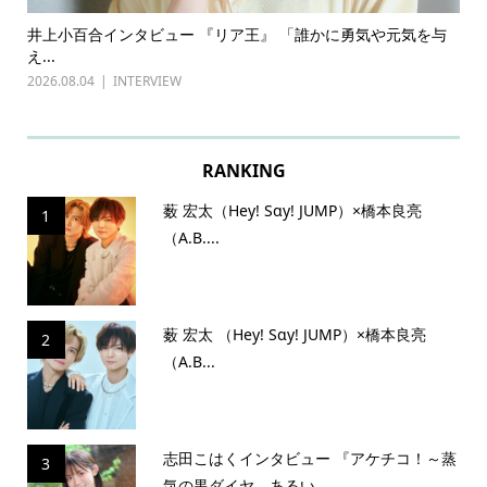
ある
井上小百合インタビュー 『リア王』 「誰かに勇気や元気を与
古
え...
『普
2026.08.04
INTERVIEW
202
RANKING
薮 宏太（Hey! Sɑy! JUMP）×橋本良亮
1
（A.B....
薮 宏太 （Hey! Sɑy! JUMP）×橋本良亮
2
（A.B...
志田こはくインタビュー 『アケチコ！～蒸
3
気の黒ダイヤ、あるい...