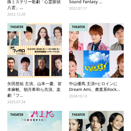
殊ミステリー歌劇「心霊探偵
Sound Fantasy ...
八雲」...
2022.01.17
2022.12.20
THEATER
THEATER
矢田悠祐 主演。山本一慶、皆
中山優馬 主演×ヒロインに
本麻帆、朝月希和ら共演。楽
Dream Ami。農業系Rock...
劇『フ...
2024.10.13
2025.07.24
THEATER
THEATER