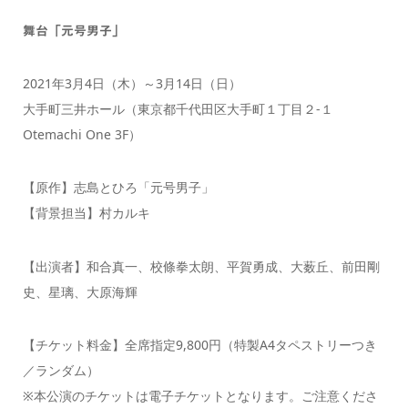
舞台「元号男子」
2021年3月4日（木）～3月14日（日）
大手町三井ホール（東京都千代田区大手町１丁目２-１
Otemachi One 3F）
【原作】志島とひろ「元号男子」
【背景担当】村カルキ
【出演者】和合真一、校條拳太朗、平賀勇成、大薮丘、前田剛
史、星璃、大原海輝
【チケット料金】全席指定9,800円（特製A4タペストリーつき
／ランダム）
※本公演のチケットは電子チケットとなります。ご注意くださ