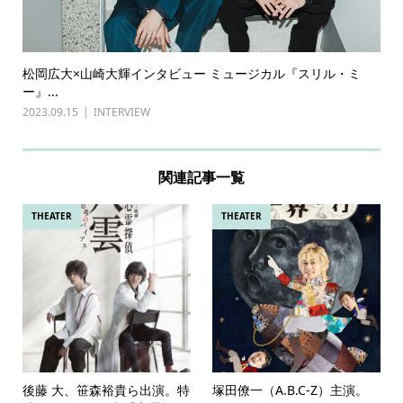
松岡広大×山崎大輝インタビュー ミュージカル『スリル・ミ
ー』...
2023.09.15
INTERVIEW
関連記事一覧
THEATER
THEATER
後藤 大、笹森裕貴ら出演。特
塚田僚一（A.B.C-Z）主演。