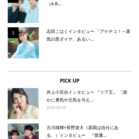
（A.B...
志田こはくインタビュー 『アケチコ！～蒸
3
気の黒ダイヤ、あるい...
PICK UP
井上小百合インタビュー 『リア王』 「誰
かに勇気や元気を与え...
2026.08.04
古川雄輝×長野凌大（原因は自分にあ
る。）インタビュー 『普通...