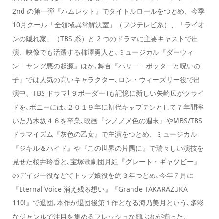
2nd の第一弾『ハムレット』でタイトルロールをつとめ、今季
10月クール「全領域異常解決室」（フジテレビ系）、「ライオ
ンの隠れ家」（TBS 系）と 2 つのドラマに主要キャストで出
演、映像でも活躍する柿澤勇人と､ミュージカル『ダーウィ
ン・ヤング悪の起源』ほか､舞台『ハリー・ポッターと呪いの
子』では人気の高いキャラクター､ロン・ウィーズリー役で出
演中、TBS ドラマ｢９ボーダー｣も記憶に新しい矢崎広がクライ
ドを､ボニーには､２０１９年に初代キャプテンとして７年間率
いた乃木坂４６を卒業､映画『シノノメ色の週末』やMBS/TBS
ドラマイズム『灰色の乙女』で主演をつとめ、ミュージカル
『ジキル＆ハイド』や『この世界の片隅に』で瑞々しい演技を
見せた桜井玲香と､宝塚歌劇団月組『グレート・ギャツビー』
のデイジー役などでトップ娘役を約３年つとめ､今年７月に
『Eternal Voice 消え残る想い』『Grande TAKARAZUKA
110!』で退団､本作が退団後第１作となる海乃美月という､多彩
なジャンルで注目を集めるフレッシュな顔ぶれが揃った。