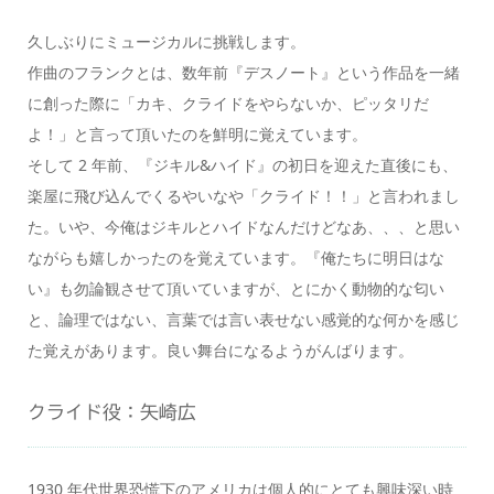
久しぶりにミュージカルに挑戦します。
作曲のフランクとは、数年前『デスノート』という作品を一緒
に創った際に「カキ、クライドをやらないか、ピッタリだ
よ！」と言って頂いたのを鮮明に覚えています。
そして 2 年前、『ジキル&ハイド』の初日を迎えた直後にも、
楽屋に飛び込んでくるやいなや「クライド！！」と言われまし
た。いや、今俺はジキルとハイドなんだけどなあ、、、と思い
ながらも嬉しかったのを覚えています。『俺たちに明日はな
い』も勿論観させて頂いていますが、とにかく動物的な匂い
と、論理ではない、言葉では言い表せない感覚的な何かを感じ
た覚えがあります。良い舞台になるようがんばります。
クライド役：矢崎広
1930 年代世界恐慌下のアメリカは個人的にとても興味深い時