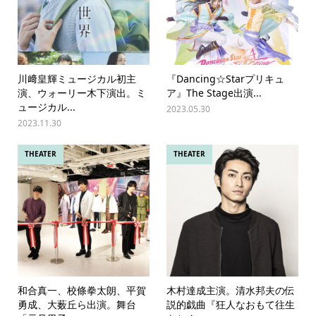
川﨑皇輝ミュージカル初主
『Dancing☆Starプリキュ
演、ウォーリー木下演出。ミ
ア』The Stage出演...
ュージカル...
2023.05.30
2023.11.30
THEATER
THEATER
和合真一、校條拳太朗、平賀
木村達成主演。清水邦夫の伝
勇成、大薮丘ら出演。舞台
説的戯曲『狂人なおもて往生