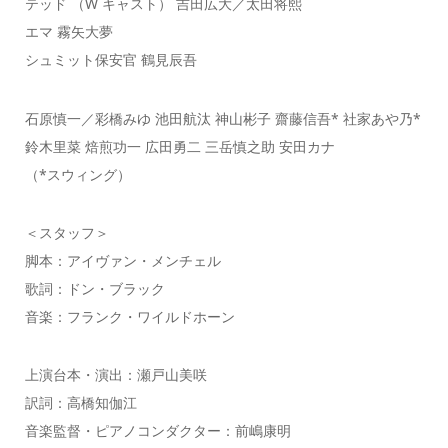
テッド （W キャスト） 吉田広大／太田将熙
エマ 霧矢大夢
シュミット保安官 鶴見辰吾
石原慎一／彩橋みゆ 池田航汰 神山彬子 齋藤信吾* 社家あや乃*
鈴木里菜 焙煎功一 広田勇二 三岳慎之助 安田カナ
（*スウィング）
＜スタッフ＞
脚本：アイヴァン・メンチェル
歌詞：ドン・ブラック
音楽：フランク・ワイルドホーン
上演台本・演出：瀬戸山美咲
訳詞：高橋知伽江
音楽監督・ピアノコンダクター：前嶋康明