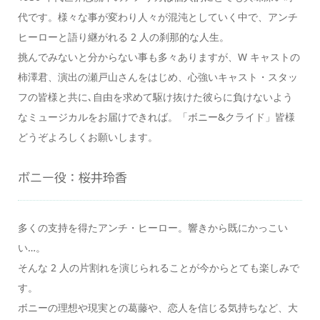
代です。様々な事が変わり人々が混沌としていく中で、アンチ
ヒーローと語り継がれる 2 人の刹那的な人生。
挑んでみないと分からない事も多々ありますが、W キャストの
柿澤君、演出の瀬戸山さんをはじめ、心強いキャスト・スタッ
フの皆様と共に､自由を求めて駆け抜けた彼らに負けないよう
なミュージカルをお届けできれば。「ボニー&クライド」皆様
どうぞよろしくお願いします。
ボニー役：桜井玲香
多くの支持を得たアンチ・ヒーロー。響きから既にかっこい
い…。
そんな 2 人の片割れを演じられることが今からとても楽しみで
す。
ボニーの理想や現実との葛藤や、恋人を信じる気持ちなど、大