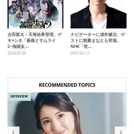
古田新太・天海祐希登壇。ゲ
ナビゲーターに浦井健治、ゲ
キ×シネ『薔薇とサムライ
ストに朝夏まなとも登場。
2−海賊女...
NHK「世...
2023.07.06
2021.03.12
RECOMMENDED TOPICS
INTERVIEW

