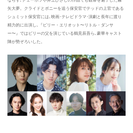
矢大夢。クライドとボニーを追う保安官でテッドの上官である
シュミット保安官には､映画･テレビドラマ･演劇と長年に渡り
精力的に出演し､『ビリー・エリオット〜リトル・ダンサ
ー〜』ではビリーの父を演じている鶴見辰吾ら､豪華キャスト
陣が勢ぞろいした。