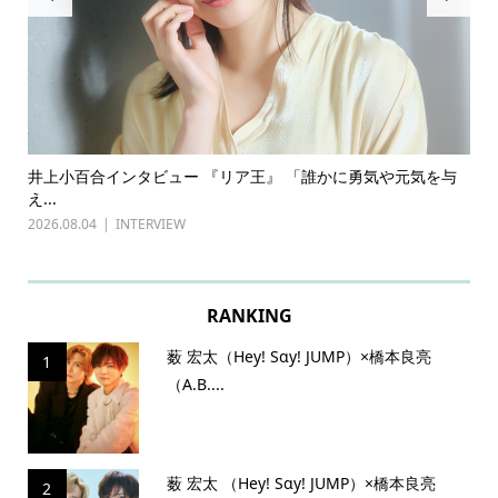
 『リア王』 「誰かに勇気や元気を与
古川雄輝×長野凌大（原因は自
『普通...
2026.07.27
INTERVIEW
RANKING
薮 宏太（Hey! Sɑy! JUMP）×橋本良亮
1
（A.B....
薮 宏太 （Hey! Sɑy! JUMP）×橋本良亮
2