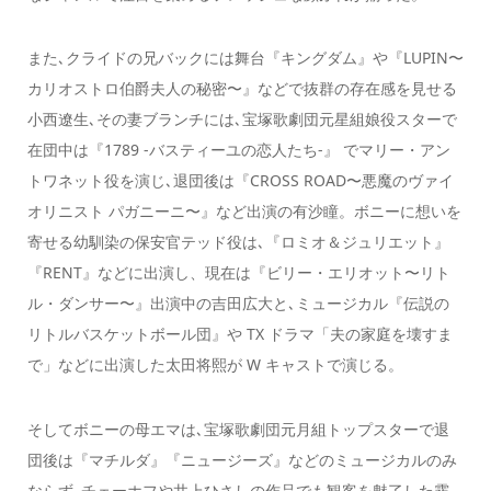
また､クライドの兄バックには舞台『キングダム』や『LUPIN〜
カリオストロ伯爵夫人の秘密〜』などで抜群の存在感を見せる
小西遼生､その妻ブランチには､宝塚歌劇団元星組娘役スターで
在団中は『1789 -バスティーユの恋人たち-』 でマリー・アン
トワネット役を演じ､退団後は『CROSS ROAD〜悪魔のヴァイ
オリニスト パガニーニ〜』など出演の有沙瞳。ボニーに想いを
寄せる幼馴染の保安官テッド役は､『ロミオ＆ジュリエット』
『RENT』などに出演し、現在は『ビリー・エリオット〜リト
ル・ダンサー〜』出演中の吉田広大と､ミュージカル『伝説の
リトルバスケットボール団』や TX ドラマ「夫の家庭を壊すま
で」などに出演した太田将熙が W キャストで演じる。
そしてボニーの母エマは､宝塚歌劇団元月組トップスターで退
団後は『マチルダ』『ニュージーズ』などのミュージカルのみ
ならず､チェーホフや井上ひさしの作品でも観客を魅了した霧