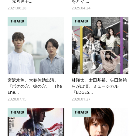
「元号男子...
をとぐ ...
2021.06.28
2025.04.24
THEATER
THEATER
宮沢氷魚、大鶴佐助出演。
林翔太、太田基裕、矢田悠祐
『ボクの穴、彼の穴。 The
らが出演。ミュージカル
Ene...
『EDGES...
2020.07.15
2020.01.27
THEATER
THEATER