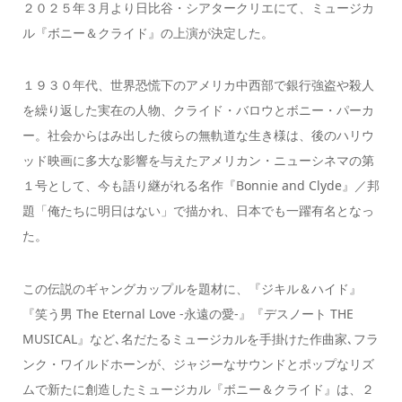
２０２５年３月より日比谷・シアタークリエにて、ミュージカ
ル『ボニー＆クライド』の上演が決定した。
１９３０年代、世界恐慌下のアメリカ中西部で銀行強盗や殺人
を繰り返した実在の人物、クライド・バロウとボニー・パーカ
ー。社会からはみ出した彼らの無軌道な生き様は、後のハリウ
ッド映画に多大な影響を与えたアメリカン・ニューシネマの第
１号として、今も語り継がれる名作『Bonnie and Clyde』／邦
題「俺たちに明日はない」で描かれ、日本でも一躍有名となっ
た。
この伝説のギャングカップルを題材に、『ジキル＆ハイド』
『笑う男 The Eternal Love -永遠の愛-』『デスノート THE
MUSICAL』など､名だたるミュージカルを手掛けた作曲家､フラ
ンク・ワイルドホーンが、ジャジーなサウンドとポップなリズ
ムで新たに創造したミュージカル『ボニー＆クライド』は、２