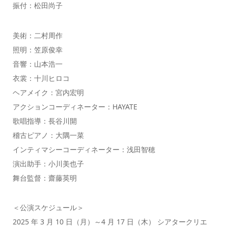
振付：松田尚子
美術：二村周作
照明：笠原俊幸
音響：山本浩一
衣裳：十川ヒロコ
ヘアメイク：宮内宏明
アクションコーディネーター：HAYATE
歌唱指導：長谷川開
稽古ピアノ：大隅一菜
インティマシーコーディネーター：浅田智穂
演出助手：小川美也子
舞台監督：齋藤英明
＜公演スケジュール＞
2025 年 3 月 10 日（月）～4 月 17 日（木） シアタークリエ