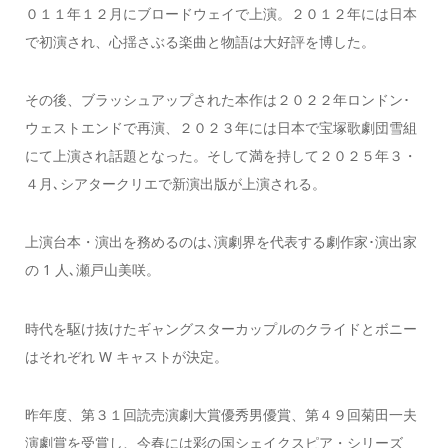
０１１年１２月にブロードウェイで上演。２０１２年には日本
で初演され、心揺さぶる楽曲と物語は大好評を博した。
その後、ブラッシュアップされた本作は２０２２年ロンドン･
ウェストエンドで再演、２０２３年には日本で宝塚歌劇団雪組
にて上演され話題となった。そして満を持して２０２５年３・
４月､シアタークリエで新演出版が上演される。
上演台本・演出を務めるのは､演劇界を代表する劇作家･演出家
の 1 人､瀬戸山美咲。
時代を駆け抜けたギャングスターカップルのクライドとボニー
はそれぞれ W キャストが決定。
昨年度、第３１回読売演劇大賞優秀男優賞、第４９回菊田一夫
演劇賞を受賞し、今春には彩の国シェイクスピア・シリーズ