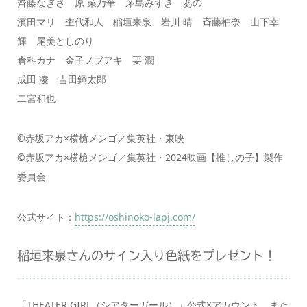
齊藤なぎさ 原 菜乃華 茅島みずき あの
濱田マリ 杢代和人 稲垣来泉 岩川 晴 斉藤柚奈 山下幸
輝 尾美としのり
倉科カナ 金子ノブアキ 要 潤
成田 凌 吉田鋼太郎
二宮和也
©赤坂アカ×横槍メンゴ／集英社・東映
©赤坂アカ×横槍メンゴ／集英社・2024映画【推しの子】製作
委員会
公式サイト：
https://oshinoko-lapj.com/
稲垣来泉さんのサイン入り色紙をプレゼント！
「THEATER GIRL（シアターガール）」公式Xアカウント、また