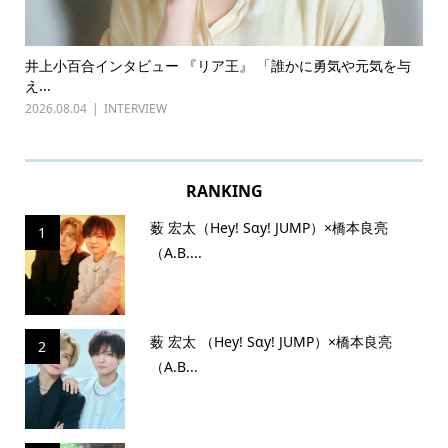
ある
井上小百合インタビュー 『リア王』 「誰かに勇気や元気を与
古川
え...
『普通
2026.08.04
INTERVIEW
2026.
RANKING
薮 宏太（Hey! Sɑy! JUMP）×橋本良亮
1
（A.B....
薮 宏太 （Hey! Sɑy! JUMP）×橋本良亮
2
（A.B...