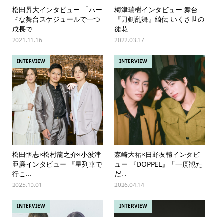
松田昇大インタビュー 「ハー
梅津瑞樹インタビュー 舞台
ドな舞台スケジュールで一つ
『刀剣乱舞』綺伝 いくさ世の
成長で...
徒花 ...
2021.11.16
2022.03.17
INTERVIEW
INTERVIEW
松田悟志×松村龍之介×小波津
森崎大祐×日野友輔インタビ
亜廉インタビュー 『星列車で
ュー 『DOPPEL』「一度観た
行こ...
だ...
2025.10.01
2026.04.14
INTERVIEW
INTERVIEW