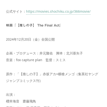
公式サイト：
https://movies.shochiku.co.jp/366movie/
映画『【推しの子】 The Final Act』
2024年12月20日（金）全国公開
企画・プロデュース：井元隆佑 脚本：北川亜矢子
音楽：fox capture plan 監督：スミス
原作：「【推しの子】」赤坂アカ×横槍メンゴ（集英社ヤング
ジャンプコミックス刊）
出演：
櫻井海音 齋藤飛鳥