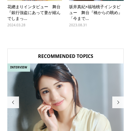
花總まりインタビュー 舞台
坂井真紀×福地桃子インタビ
『銀行強盗にあって妻が縮ん
ュー 舞台『橋からの眺め』
でしまっ...
「今まで...
2024.03.28
2023.08.31
RECOMMENDED TOPICS
INTERVIEW
INT

