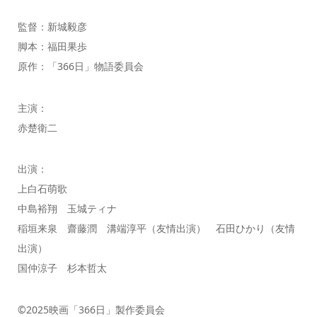
監督：新城毅彦
脚本：福田果歩
原作：「366日」物語委員会
主演：
赤楚衛二
出演：
上白石萌歌
中島裕翔 玉城ティナ
稲垣来泉 齋藤潤 溝端淳平（友情出演） 石田ひかり（友情
出演）
国仲涼子 杉本哲太
©2025映画「366日」製作委員会