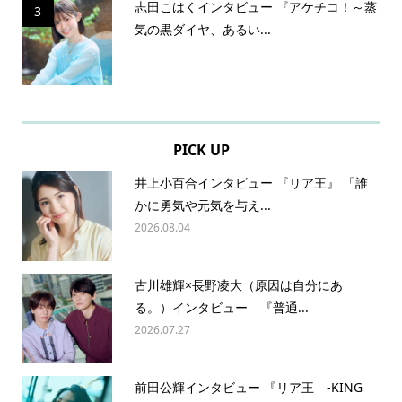
志田こはくインタビュー 『アケチコ！～蒸
3
気の黒ダイヤ、あるい...
PICK UP
井上小百合インタビュー 『リア王』 「誰
かに勇気や元気を与え...
2026.08.04
古川雄輝×長野凌大（原因は自分にあ
る。）インタビュー 『普通...
2026.07.27
前田公輝インタビュー 『リア王 -KING