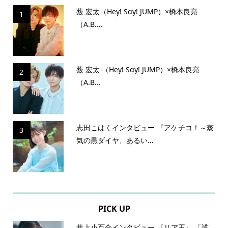
薮 宏太（Hey! Sɑy! JUMP）×橋本良亮
1
（A.B....
薮 宏太 （Hey! Sɑy! JUMP）×橋本良亮
2
（A.B...
志田こはくインタビュー 『アケチコ！～蒸
3
気の黒ダイヤ、あるい...
PICK UP
井上小百合インタビュー 『リア王』 「誰