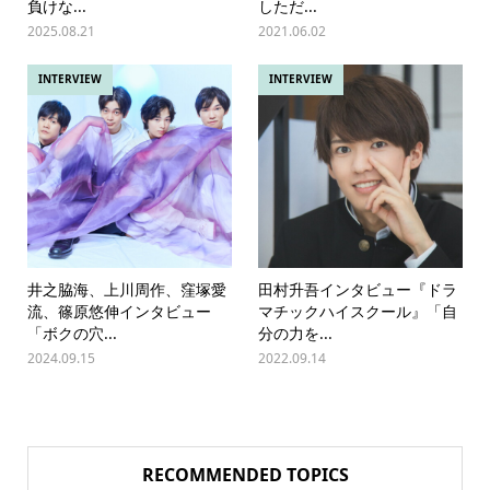
負けな...
しただ...
2025.08.21
2021.06.02
INTERVIEW
INTERVIEW
井之脇海、上川周作、窪塚愛
田村升吾インタビュー『ドラ
流、篠原悠伸インタビュー
マチックハイスクール』「自
「ボクの穴...
分の力を...
2024.09.15
2022.09.14
RECOMMENDED TOPICS