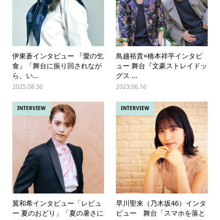
伊東蒼インタビュー 『愛の乞
鳥越裕貴×橋本祥平インタビ
食』「舞台に振り回されなが
ュー 舞台『文豪ストレイドッ
ら、い...
グス ...
2025.08.30
2023.06.16
INTERVIEW
INTERVIEW
翼和希インタビュー「レビュ
早川聖来（乃木坂46）インタ
ー 夏のおどり」「夏の暑さに
ビュー 舞台「スマホを落と