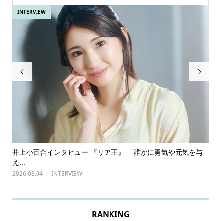
INTERVIEW
IN


ある
井上小百合インタビュー 『リア王』 「誰かに勇気や元気を与
古
え...
『普
2026.08.04
INTERVIEW
202
RANKING