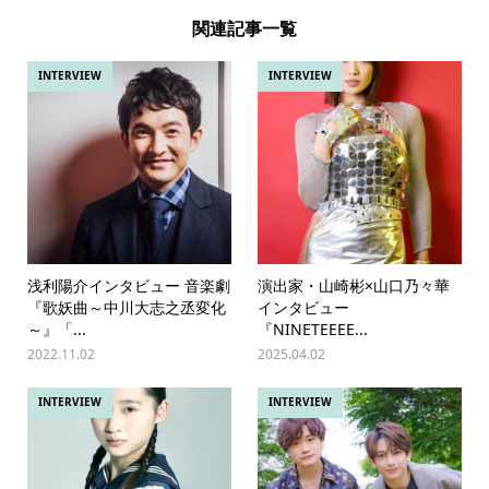
関連記事一覧
INTERVIEW
INTERVIEW
浅利陽介インタビュー 音楽劇
演出家・山崎彬×山口乃々華
『歌妖曲～中川大志之丞変化
インタビュー
～』「...
『NINETEEEE...
2022.11.02
2025.04.02
INTERVIEW
INTERVIEW