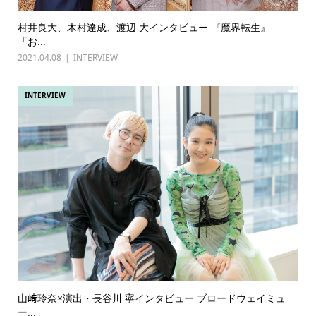
村井良大、木村達成、渡辺 大インタビュー 『魔界転生』
「お...
2021.04.08
INTERVIEW
INTERVIEW
山﨑玲奈×演出・長谷川 寧インタビュー ブロードウェイミュ
ー...