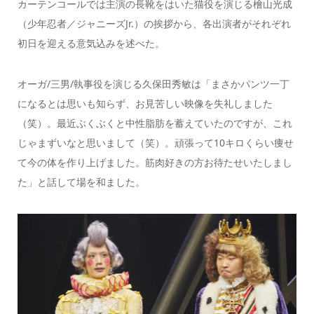
カーテンコールでは主演の長靴をはいた猫役を演じる檜山光成
（少年忍者／ジャニーズJr.）の挨拶から、各出演者がそれぞれ
初日を迎える意気込みを述べた。
オーガ/三男/執事役を演じる久保田秀敏は「まさかパンツ一丁
になるとは思いも知らず、お見苦しい映像を失礼しました
（笑）。最近ぶくぶくと中性脂肪を蓄えていたのですが、これ
じゃまずいなと思いまして（笑）。頑張って10キロくらい痩せ
て今の体を作り上げました。筋肉好きの方お待たせいたしまし
た」と話して場を和ました。