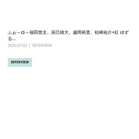
ふぉ～ゆ～福田悠太、辰巳雄大、越岡裕貴、松崎祐介×紅 ゆず
る...
2025.07.02
INTERVIEW
INTERVIEW