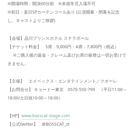
※開場時間：開演60分前 ※未就学児入場不可
※初日・楽日SPカーテンコールあり (公演開幕・閉幕を記念
し、キャストよりご挨拶)
【会場】品川プリンスホテル ステラボール
【チケット料金】 S席：9,000円・A席：7,800円（税込）
※ご購入後の返金・クレーム及びお席の振替は一切お受けで
きません。
【主催】 エイベックス・エンタテインメント／クオーレ
【お問合せ】 キョードー東京 0570-550-799 （平日11:00～
18:00/土日祝10:00～18:00）
【HP】
www.bosscat-stage.com
【公式twitter】 @BOSSCAT_st