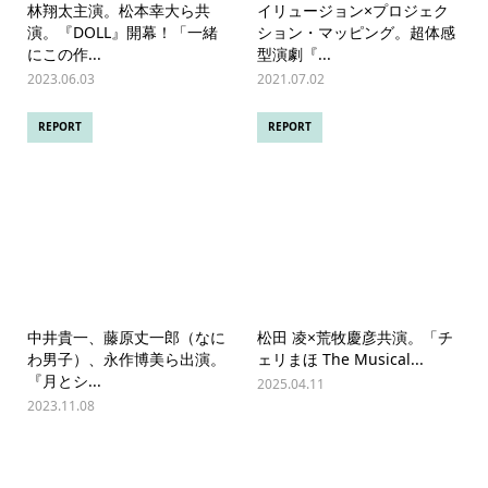
林翔太主演。松本幸大ら共
イリュージョン×プロジェク
演。『DOLL』開幕！「一緒
ション・マッピング。超体感
にこの作...
型演劇『...
2023.06.03
2021.07.02
REPORT
REPORT
中井貴一、藤原丈一郎（なに
松田 凌×荒牧慶彦共演。「チ
わ男子）、永作博美ら出演。
ェリまほ The Musical...
『月とシ...
2025.04.11
2023.11.08