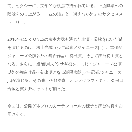
て、セクシーに、文学的な視点で描かれている。上流階級への
階段をのし上がる「一匹の猫」と「冴えない男」のサクセスス
トーリー。
2018年にSixTONESの京本大我も演じた主演・長靴をはいた猫
を演じるのは、檜山光成（少年忍者／ジャニーズJr.）。本作が
ジャニーズ公演以外の舞台作品に初出演、そして舞台初主演と
なる。さらに、姫/使用人/ウサギ役を、同じくジャニーズ公演
以外の舞台作品へ初出演となる瀧陽次朗(少年忍者/ジャニーズ
Jr.)が演じる。その他、今野浩喜、オレノグラフィティ、久保田
秀敏と実力派キャストが揃った。
今回は、公開ゲネプロのカーテンコールの様子と舞台写真をお
届けする。