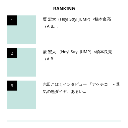
RANKING
薮 宏太（Hey! Sɑy! JUMP）×橋本良亮
1
（A.B....
薮 宏太 （Hey! Sɑy! JUMP）×橋本良亮
2
（A.B...
志田こはくインタビュー 『アケチコ！～蒸
3
気の黒ダイヤ、あるい...