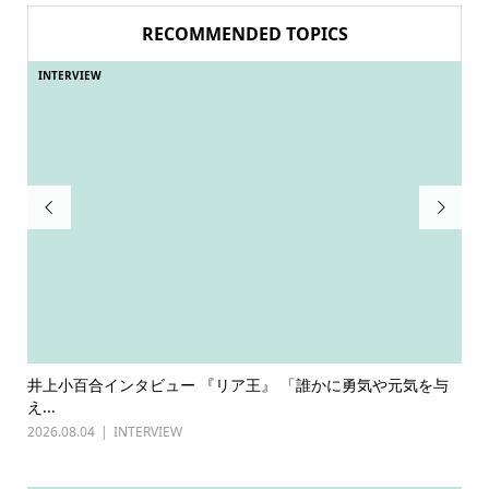
RECOMMENDED TOPICS
INTERVIEW
IN


与
古川雄輝×長野凌大（原因は自分にある。）インタビュー
前田
『普通...
202
2026.07.27
INTERVIEW