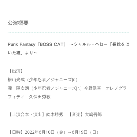
公演概要
Punk Fantasy『BOSS CAT』 〜シャルル・ペロー「長靴をは
いた猫」より〜
【出演】
檜山光成（少年忍者／ジャニーズJr.）
瀧 陽次朗（少年忍者／ジャニーズJr.）今野浩喜 オレノグラ
フィティ 久保田秀敏
【上演台本・演出】鈴木勝秀 【音楽】大嶋吾郎
【日時】2022年6月10日（金）～6月19日（日）