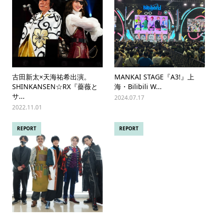
古田新太×天海祐希出演。
MANKAI STAGE『A3!』上
SHINKANSEN☆RX『薔薇と
海・Bilibili W...
サ...
2024.07.17
2022.11.01
REPORT
REPORT