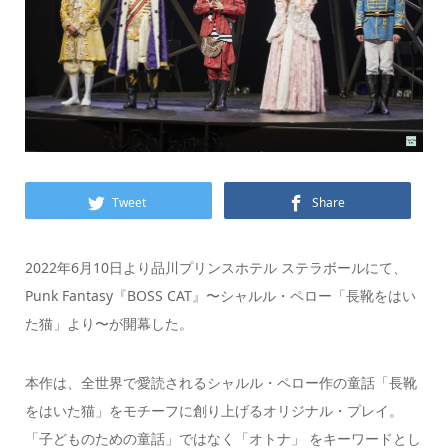
Tweet
Share
2022年6月10日より品川プリンスホテル ステラボールにて、
Punk Fantasy『BOSS CAT』〜シャルル・ペロー「長靴をはい
た猫」より〜が開幕した。
本作は、全世界で愛読されるシャルル・ペロー作の童話「長靴
をはいた猫」をモチーフに創り上げるオリジナル・プレイ。
「子どものための童話」ではなく「オトナ」 をキーワードとし