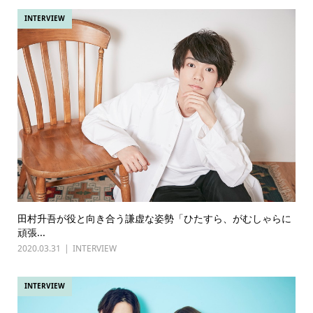
INTERVIEW
田村升吾が役と向き合う謙虚な姿勢「ひたすら、がむしゃらに
頑張...
2020.03.31
INTERVIEW
INTERVIEW