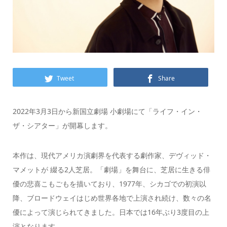
Tweet
Share
2022年3月3日から新国立劇場 小劇場にて「ライフ・イン・
ザ・シアター」が開幕します。
本作は、現代アメリカ演劇界を代表する劇作家、デヴィッド・
マメットが 綴る2人芝居。「劇場」を舞台に、芝居に生きる俳
優の悲喜こもごもを描いており、1977年、シカゴでの初演以
降、ブロードウェイはじめ世界各地で上演され続け、数々の名
優によって演じられてきました。日本では16年ぶり3度目の上
演となります。