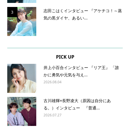
志田こはくインタビュー 『アケチコ！～蒸
3
気の黒ダイヤ、あるい...
PICK UP
井上小百合インタビュー 『リア王』 「誰
かに勇気や元気を与え...
2026.08.04
古川雄輝×長野凌大（原因は自分にあ
る。）インタビュー 『普通...
2026.07.27