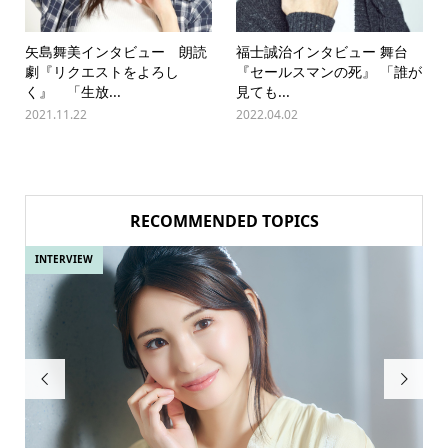
矢島舞美インタビュー 朗読
福士誠治インタビュー 舞台
劇『リクエストをよろし
『セールスマンの死』 「誰が
く』 「生放...
見ても...
2021.11.22
2022.04.02
RECOMMENDED TOPICS
INTERVIEW
IN

