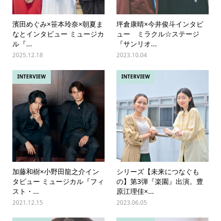
濱田めぐみ×笹本玲奈×朝夏ま
坪倉康晴×今井俊斗インタビ
なとインタビュー ミュージカ
ュー ミラクル☆ステージ
ル『...
『サンリオ...
2025.12.18
2023.10.04
INTERVIEW
INTERVIEW
加藤和樹×小野田龍之介イン
シリーズ【未来につなぐも
タビュー ミュージカル『フィ
の】第3弾『楽園』出演。豊
スト・...
原江理佳×...
2021.12.15
2023.06.05