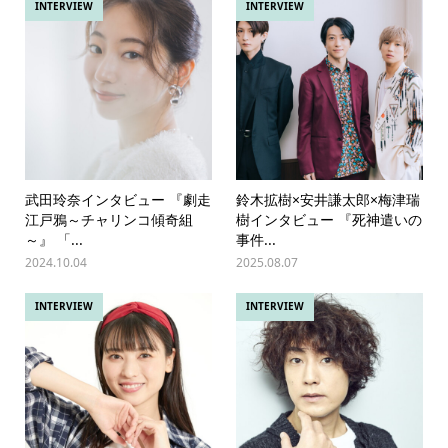
INTERVIEW
INTERVIEW
武田玲奈インタビュー 『劇走
鈴木拡樹×安井謙太郎×梅津瑞
江戸鴉～チャリンコ傾奇組
樹インタビュー 『死神遣いの
～』 「...
事件...
2024.10.04
2025.08.07
INTERVIEW
INTERVIEW