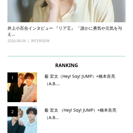
ある
井上小百合インタビュー 『リア王』 「誰かに勇気や元気を与
古
え...
『普
2026.08.04
INTERVIEW
202
RANKING
薮 宏太（Hey! Sɑy! JUMP）×橋本良亮
1
（A.B....
薮 宏太 （Hey! Sɑy! JUMP）×橋本良亮
2
（A.B...