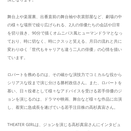
舞台上や楽屋裏、出番直前の舞台袖や衣裳部屋など、劇場の中
の様々な場所で繰り広げられる、2人の俳優たちの会話や日常
を切り抜き、90分で描くオムニバス風ヒューマンドラマとなっ
ており、時に切なく、時にクスッと笑える、月日の流れと共に
変わりゆく「世代もキャリアも違う二人の俳優」の心情を描い
ています。
ロバートを務めるのは、その確かな演技力でコミカルな役から
シリアスな役まで演じ分ける勝村政信さん。また、ロバートを
慕い、日々役者として様々なアドバイスを受ける若手俳優のジ
ョンを演じるのは、ドラマや映画、舞台など様々な作品に出演
し、着実に急成長を遂げている若手注目株の高杉真宙さん。
THEATER GIRLは、ジョンを演じる高杉真宙さんにインタビュ